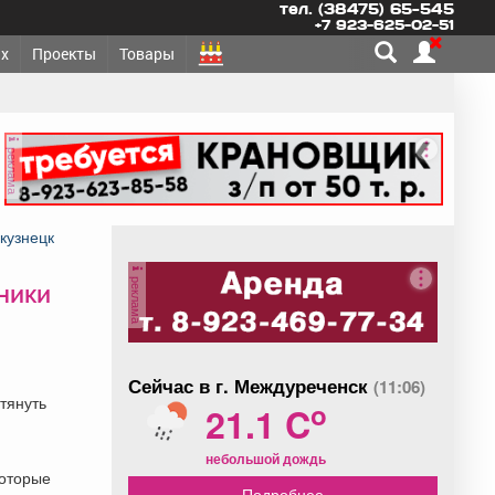
тел. (38475) 65-545
+7 923-625-02-51
х
Проекты
Товары
реклама
кузнецк
реклама
пники
Сейчас в г. Междуреченск
(11:06)
тянуть
o
21.1 C
небольшой дождь
которые
Подробнее