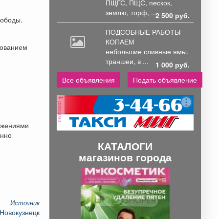
ПЩГС,
ПЩС, пескок,
землю, торф, ...
2 500 руб.
вободы.
ПОДСОБНЫЕ РАБОТЫ -
КОПАЕМ
нованием
небольшие
сливные ямы,
траншеи, в ...
1 000 руб.
Все объявления
Подать объявление
реклама
ожениями
енно
КАТАЛОГИ
магазинов города
П
С
р
л
е
е
Источник
 Новокузнецк
д
д