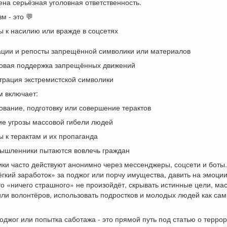
на серьёзная уголовная ответственность.
м - это 💬
 к насилию или вражде в соцсетях
ации и репосты запрещённой символики или материалов
овая поддержка запрещённых движений
трация экстремистской символики
м включает:
вание, подготовку или совершение терактов
ие угрозы массовой гибели людей
 к терактам и их пропаганда
мышленники пытаются вовлечь граждан
ки часто действуют анонимно через мессенджеры, соцсети и боты.
гкий заработок» за поджог или порчу имущества, давить на эмоции
то «ничего страшного» не произойдёт, скрывать истинные цели, ма
или волонтёров, использовать подростков и молодых людей как са
оджог или попытка саботажа - это прямой путь под статью о терро