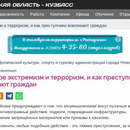
АЯ ОБЛАСТЬ - КУЗБАСС
движимость
Работа
Компании
Афиша
Обучение
Отды
зм и терроризм, и как преступники вовлекают граждан
реклама
физической культуре, спорту и туризму администрации города Ново
нформация
ое экстремизм и терроризм, и как престу
ают граждан
цейские предупреждают о том, что злоумышленники могут пытаться в
ротивоправные действия: поджоги, повреждение инфраструктуры,
нение запрещённых материалов или призывы к насилию.
помнить: любые подобные действия - это тяжкие преступления, за 