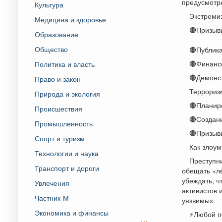
предусмотре
Культура
Экстремиз
Медицина и здоровье
🔴Призывы
Образование
Общество
🔴Публик
🔴Финанс
Политика и власть
🔴Демонс
Право и закон
Террориз
Природа и экология
🔴Планиро
Происшествия
🔴Создан
Промышленность
🔴Призывы
Спорт и туризм
Как злоу
Технологии и наука
Преступни
Транспорт и дороги
обещать «лё
убеждать, ч
Увлечения
активистов 
Частник-М
уязвимых.
Экономика и финансы
⚡️Любой п