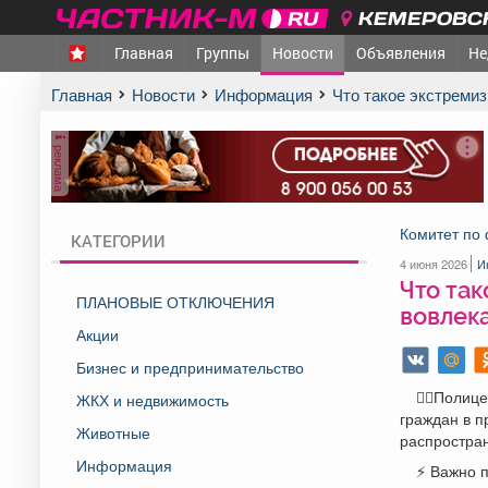
КЕМЕРОВСК
Главная
Группы
Новости
Объявления
Не
Главная
Новости
Информация
Что такое экстреми
реклама
Комитет по 
КАТЕГОРИИ
4 июня 2026
И
Что так
ПЛАНОВЫЕ ОТКЛЮЧЕНИЯ
вовлек
Акции
Бизнес и предпринимательство
👮‍♂️Поли
ЖКХ и недвижимость
граждан в п
Животные
распростра
Информация
⚡️ Важно 