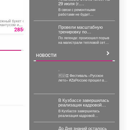
29 июля (г.
Междуреченск)
В связи с ремонтными
работами не будет
электроэнергии 29.07.2026 ...
ежный букет с
Диантус с эвкалиптом
Букет «Мир знаний»
иантусом и
Провели масштабную
омашкой
2850 руб.
2450 руб.
1740 ру
тренировку по
привлечению сил и
По легенде: произошел порыв
средств на случай
на магистрали тепловой сети
большой коммунальной
Западного района в районе
аварии.
дома N13 по...
НОВОСТИ
.
🇷🇺👏 Фестиваль «Русское
лето» #ZaРоссию прошел в
Калтане и объединил более
5,5 тысяч горожан. Детские...
В Кузбассе завершилась
реализация кадровой
программы «СВОи Герои.
В Кузбассе завершилась
реализация кадровой
программы «СВОи Герои.
КуZбасс», направленной на
До Дня знаний осталось
социальную адаптацию