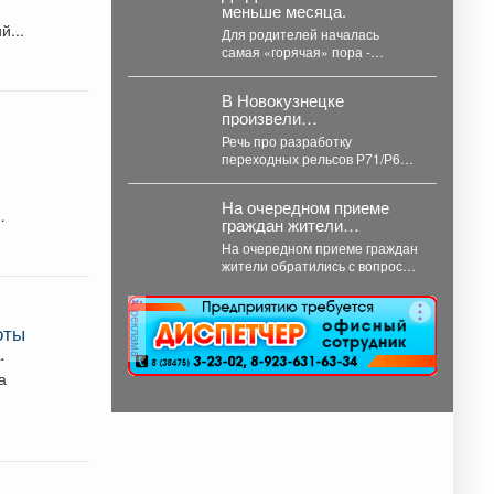
меньше месяца.
ветеранов специальной...
й...
Для родителей началась
самая «горячая» пора -
предстоит купить всё
необходимое для учёбы детей.
В Новокузнецке
В...
произвели
инновационные рельсы
Речь про разработку
для тяжеловесного
переходных рельсов Р71/Р65.
движения
Они предназначены для
соединения рельсов двух
На очередном приеме
типов в путях...
граждан жители
обратились с вопросом
На очередном приеме граждан
по графику движения
жители обратились с вопросом
общественного
по графику движения
транспорта.
общественного транспорта.
реклама
Ещё в...
оты
.
а