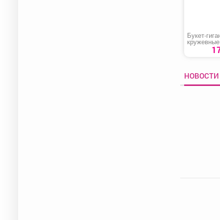
Букет-гига
кружевные
1
НОВОСТИ