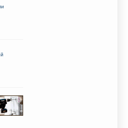
ли
ий