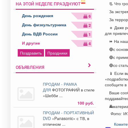
📃 Что гр
НА ЭТОЙ НЕДЕЛЕ ПРАЗДНУЮТ
За экстре
День рождения
6
За террор
День физкультурника
2
🔹 Даже р
для привлеч
День ВДВ России
1
⏩ На наш
И другие
4
🔵с осно
Поздравить
Праздники
🔵с прим
🔵со ста
ОБЪЯВЛЕНИЯ
📱 Если 
«подработк
ПРОДАМ - РАМКА
сообщите в
ДЛЯ
ФОТОГРАФИЙ в стиле
Ваше соо
«Шебби ...
поддавайтес
100 руб.
🚔матери
ПРОДАМ - ПОРТАТИВНЫЙ
Фото: VK
DVD
«Pаnasonic» с ТВ, в
отличном ...
Комите