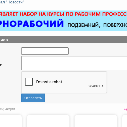
ал "Новости"
риев
я:
Отправить
КИ, АКЦИИ