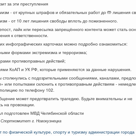
озит за эти преступления
мизм - от крупных штрафов и обязательных работ до 🤲 лишения с
изм - от 10 лет лишения свободы вплоть до пожизненного.
епост, лайк или пересылка запрещённого контента может стать ос
ения к ответственности.
их инфографических карточках можно подробно ознакомиться:
вными формами экстремизма и терроризма;
ерами противоправных действий;
тьями КоАП и УК РФ, которые применяются за данные нарушения.
вы столкнулись с подозрительными сообщениями, каналами, предл
и» или попытками склонить к противоправным действиям - немедл
 полицию по телефону 102.
бщение может предотвратить трагедию. Будьте внимательны и не
ь на провокации.
ал подготовлен МВД Челябинской области
 Спорткомитет г. Новокузнецка
т по физической культуре, спорту и туризму администрации города