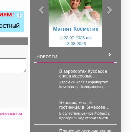
ы
у
д
ю
у
щ
Магнит Косметик
щ
и
и
c 22.07.2026 по
й
18.08.2026
й
НОВОСТИ
В аэропортах Кузбасса
снова массовые
задержки рейсов -
Утром 24 июля в аэропортах
причины
Кемерова и Новокузнецка
задержали рейсы в Москву и
Санкт-Петербург. ...
Экопарк, мост и
гостиница: в Кемерове
проинспектировали
В областном центре Кузбасса
стройки - какая
проверили ход строительства
готовность объектов
знаковых объектов.
Губернатор Кузбасса Илья
Плановые отключения на
Середюк проинспектировал...