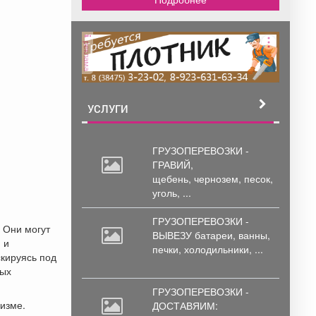
реклама
УСЛУГИ
ГРУЗОПЕРЕВОЗКИ -
ГРАВИЙ,
щебень,
чернозем, песок,
уголь, ...
ГРУЗОПЕРЕВОЗКИ -
 Они могут
ВЫВЕЗУ батареи,
ванны,
 и
печки, холодильники, ...
скируясь под
мых
ГРУЗОПЕРЕВОЗКИ -
ризме.
ДОСТАВЯИМ: