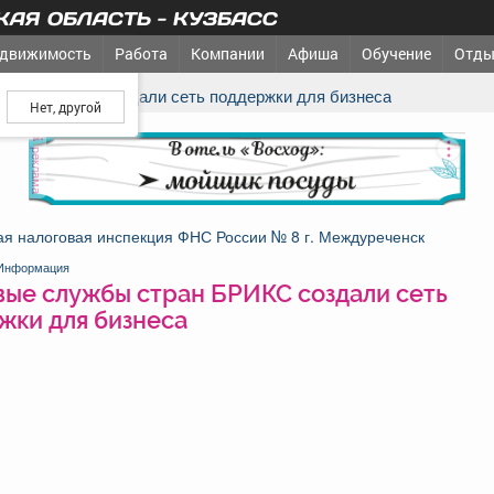
АЯ ОБЛАСТЬ - КУЗБАСС
движимость
Работа
Компании
Афиша
Обучение
Отды
ш город?
стран БРИКС создали сеть поддержки для бизнеса
реклама
я налоговая инспекция ФНС России № 8 г. Междуреченск
Информация
вые службы стран БРИКС создали сеть
жки для бизнеса