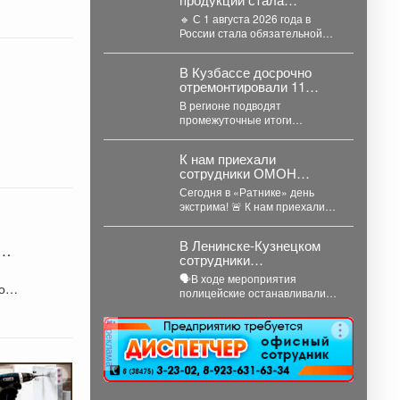
обязательной
🔹 С 1 августа 2026 года в
России стала обязательной
маркировка для
производителей и
В Кузбассе досрочно
импортеров...
отремонтировали 11
автомобильных дорог по
В регионе подводят
нацпроекту
промежуточные итоги
дорожного сезона. Подрядчики
уже сдали в эксплуатацию 11
К нам приехали
автомобильных дорог...
сотрудники ОМОН
«Рубеж» и Росгвардии.
Сегодня в «Ратнике» день
экстрима! 🚨 К нам приехали
сотрудники ОМОН «Рубеж» и
и
Росгвардии....
В Ленинске-Кузнецком
сотрудники
Госавтоинспекции
🗣В ходе мероприятия
провели акцию «Будь
о
полицейские останавливали
трезвым в пути»
водителей, проводили с ними
беседы и напоминали, что
реклама
правила дорожного...