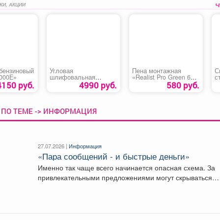
КИ, АКЦИИ
 бензиновый
Угловая
Пена монтажная
С
000E»
шлифовальная
«Realist Pro Green 65»
с
машина «Hanskonner
зима
с
4150 руб.
4990 руб.
580 руб.
HAG1012»
 ПО ТЕМЕ -> ИНФОРМАЦИЯ
27.07.2026 |
Информация
«Пара сообщений - и быстрые деньги»
Именно так чаще всего начинается опасная схема. За
привлекательными предложениями могут скрываться
люди, которые пытаются...