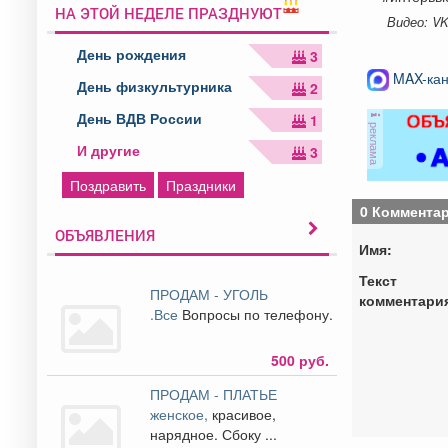
НА ЭТОЙ НЕДЕЛЕ ПРАЗДНУЮТ
Видео: V
День рождения
3
MAX-кан
День физкультурника
2
День ВДВ России
1
реклама
И другие
3
Поздравить
Праздники
0 Коммента
ОБЪЯВЛЕНИЯ
Имя:
Текст
ПРОДАМ - УГОЛЬ
комментари
.Все
Вопросы по телефону.
500 руб.
ПРОДАМ - ПЛАТЬЕ
женское,
красивое,
нарядное. Сбоку ...