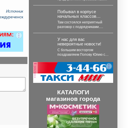
труда».
помогает внедрять нацпроект
«Эффективная и конкурентная
Побывал в корпусе
Источник
экономика». ...
начальных классов
еждуреченск
Гимназии N6.
Там состоялся неприятный
разговор с подрядчиками.
Компания «Юсиф-Строй» то и
дело отодвигает сроки сдачи
У нас для вас
объекта....
невероятные новости!
С большим восторгом
поздравляем Попову Юлию с
впечатляющим достижением -
100 баллов на ЕГЭ по...
реклама
КАТАЛОГИ
магазинов города
П
С
р
л
е
е