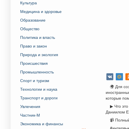
Культура
Медицина и здоровье
Образование
Общество
Политика и власть
Право и закон
Природа и экология
Происшествия
Промышленность
Спорт и туризм
🌍 Для со
Технологии и наука
иностранным
Транспорт и дороги
которые пом
▶ Что это
Увлечения
Даниилом Е
Частник-М
📹 Полны
Экономика и финансы
#интервь