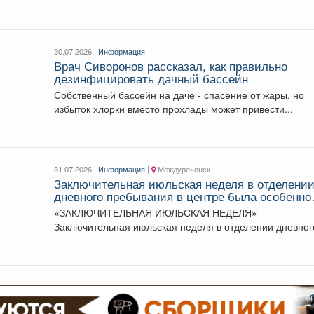
железнодорожными вагонами и...
30.07.2026 |
Информация
Врач Сиворонов рассказал, как правильно
дезинфицировать дачный бассейн
Собственный бассейн на даче - спасение от жары, но
избыток хлорки вместо прохлады может привести...
31.07.2026 |
Информация
|
Междуреченск
Заключительная июльская неделя в отделени
дневного пребывания в центре была особенно
насыщенной и запоминающейся.
«ЗАКЛЮЧИТЕЛЬНАЯ ИЮЛЬСКАЯ НЕДЕЛЯ»
Заключительная июльская неделя в отделении дневног
пребывания в центре была особенно...