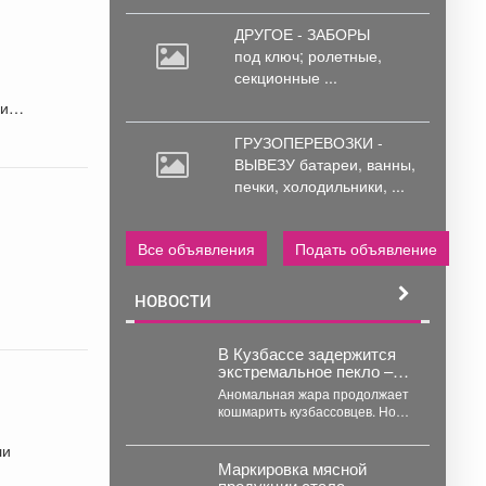
ДРУГОЕ - ЗАБОРЫ
под
ключ; ролетные,
секционные ...
ий.
ГРУЗОПЕРЕВОЗКИ -
ВЫВЕЗУ батареи,
ванны,
печки, холодильники, ...
Все объявления
Подать объявление
НОВОСТИ
В Кузбассе задержится
экстремальное пекло –
когда ждать его ухода
Аномальная жара продолжает
кошмарить кузбассовцев. Но
это временно, нужно немного
потерпеть. Невыносимое
ли
пекло продлится...
Маркировка мясной
продукции стала