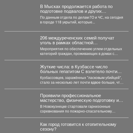
В Мысках продолжается работа по
подготовке подвалов и других
заглубленных помещений для укрытия
По данным отдела по делам ГО и ЧС, на сегодня
населения на случай возникновения
в городе 118 укрытий, которые...
чрезвычайных ситуаций
206 междуреченских семей получат
уголь в рамках областной
благотворительной акции.
Мероприятия по обеспечению углем отдельных
категорий граждан, проживающих в домах с
печным отоплением, проводятся ежегодно...
Жуткие числа: в Кузбассе число
больных гепатитом С взлетело почти
вдвое
Кузбассовцев, заражённых "ласковым убийцей",
стало за несколько лет почти вдвое больше, что
показали последние исследования....
Проявили профессиональное
мастерство, физическую подготовку и
командный дух.
В Новокузнецке стартовали гарнизонные
соревнования по пожарно-спасательному
спорту. Они продлятся в течение двух дней, а...
Как город готовится к отопительному
сезону?