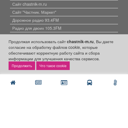
Сайт chastnik-m.ru
Сайт "Частник. Маркет"
Дорожное радио 93.4FM
Радио для двоих 105.3FM
Европа плюс 103.3FM
Продолжая использовать сайт
chastnik-m.ru
, Вы даете
согласие на обработку файлов cookie, которые
обеспечивают корректную работу сайта и сбора
информации для улучшения качества сервисов.
Что такое cookie
Политика конфиденциальности
Публикации с пометкой «Реклама», «На правах рекламы»,
«Партнёрский проект» оплачены рекламодателем.
Редакция сайта не несет ответственности за достоверность
информации, содержащейся в рекламных материалах и
объявлениях.
+16
© 2006-2026
ООО "Частник-М"