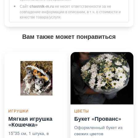
Сайт
chastnik-m.ru
не несет ответственности за не
совпадение информации в описании, в т.ч. о стоимости и
качестве товара/услуги.
Вам также может понравиться
ИГРУШКИ
ЦВЕТЫ
Мягкая игрушка
Букет «Прованс»
«Кошечка»
Оформленный букет из
15*35 см, 1 штука, в
свежих цветов