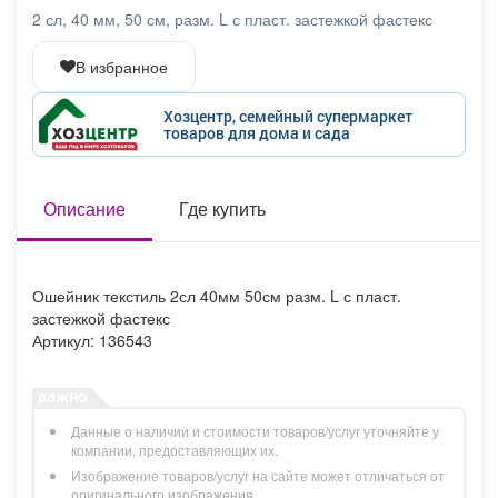
Афиша
Обучение
Проекты
2 сл, 40 мм, 50 см, разм. L с пласт. застежкой фастекс
В избранное
Хозцентр, семейный супермаркет
товаров для дома и сада
Товары
Поздравления
Погода
Описание
Где купить
ТВ программа
Я - пенсионер
Ошейник текстиль 2сл 40мм 50см разм. L с пласт.
застежкой фастекс
Артикул: 136543
Данные о наличии и стоимости товаров/услуг уточняйте у
компании, предоставляющих их.
Изображение товаров/услуг на сайте может отличаться от
оригинального изображения.