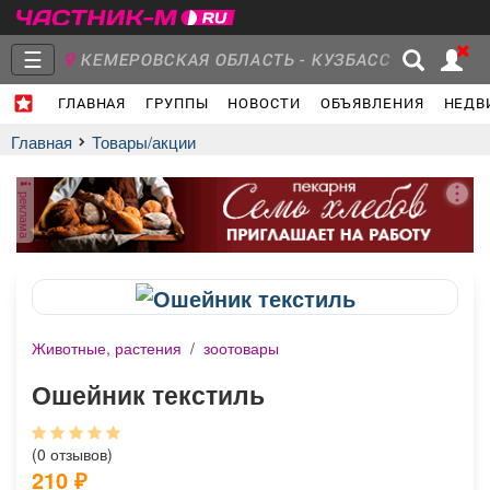
☰
КЕМЕРОВСКАЯ ОБЛАСТЬ - КУЗБАСС
ГЛАВНАЯ
ГРУППЫ
НОВОСТИ
ОБЪЯВЛЕНИЯ
НЕДВ
Главная
Группы
Новости
Главная
Товары/акции
реклама
Объявления
Недвижимость
Услуги
Животные, растения
/
зоотовары
Работа
Транспорт
Компании
Ошейник текстиль
(0 отзывов)
210
₽