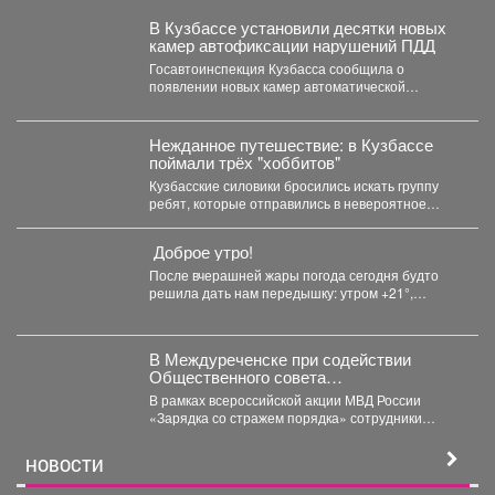
В Кузбассе установили десятки новых
камер автофиксации нарушений ПДД
Госавтоинспекция Кузбасса сообщила о
появлении новых камер автоматической
фиксации нарушений правил дорожного
движения. С начала...
Нежданное путешествие: в Кузбассе
поймали трёх "хоббитов"
Кузбасские силовики бросились искать группу
ребят, которые отправились в невероятное
путешествие и перепутали Новосибирск с...
Доброе утро!
После вчерашней жары погода сегодня будто
решила дать нам передышку: утром +21°,
небольшой дождь. Днём...
В Междуреченске при содействии
Общественного совета
полицейские провели утреннюю зарядку
В рамках всероссийской акции МВД России
для детей из лагеря дневного
«Зарядка со стражем порядка» сотрудники
пребывания
полиции совместно с членом...
НОВОСТИ