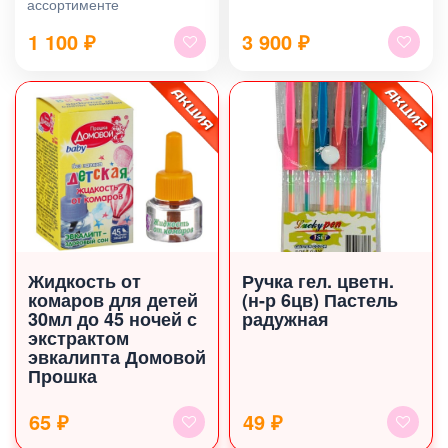
ассортименте
1 100
₽
3 900
₽
Жидкость от
Ручка гел. цветн.
комаров для детей
(н-р 6цв) Пастель
30мл до 45 ночей с
радужная
экстрактом
эвкалипта Домовой
Прошка
65 ₽
49 ₽