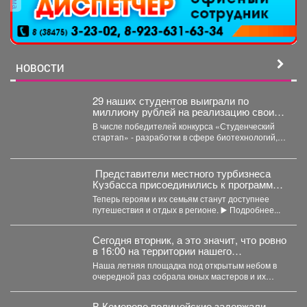
НОВОСТИ
29 наших студентов выиграли по
миллиону рублей на реализацию своих
проектов.
В числе победителей конкурса «Студенческий
стартап» - разработки в сфере биотехнологий,
медицины, цифровых технологий, новых...
Представители местного турбизнеса
Кузбасса присоединились к программе
поддержки участников СВО и их
Теперь героям и их семьям станут доступнее
близкихне.
путешествия и отдых в регионе. ▶️ Подробнее...
Сегодня вторник, а это значит, что ровно
в 16:00 на территории нашего
выставочного зала снова закипела
Наша летняя площадка под открытым небом в
большая творческая работа.
очередной раз собрала юных мастеров и их
родителей....
В Кемерове полицейские задержали