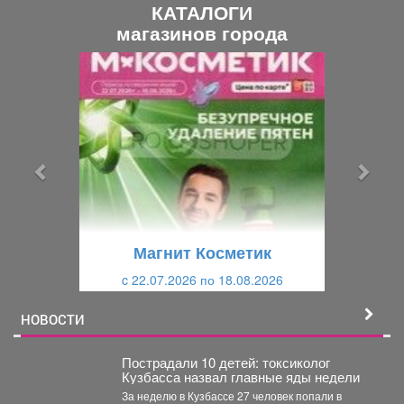
КАТАЛОГИ
магазинов города
П
С
р
л
е
е
д
д
ы
у
д
ю
у
щ
щ
и
Магнит Косметик
и
й
c 22.07.2026 по 18.08.2026
й
НОВОСТИ
Пострадали 10 детей: токсиколог
Кузбасса назвал главные яды недели
За неделю в Кузбассе 27 человек попали в