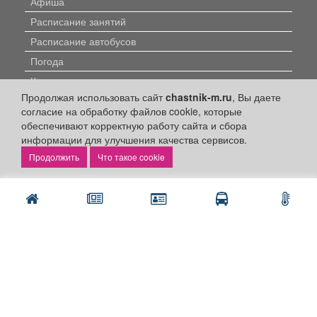
Афиша
Расписание занятий
Расписание автобусов
Погода
Контакты
Продолжая использовать сайт
chastnik-m.ru
, Вы даете
Наши вакансии
согласие на обработку файлов cookie, которые
обеспечивают корректную работу сайта и сбора
Быстрые ссылки:
информации для улучшения качества сервисов.
Что такое cookie
Установить приложение
Личный кабинет
Подать объявление
Подать объявление в газету
Поздравить
Скачать газету "Частник-М"
Рекламодателям: