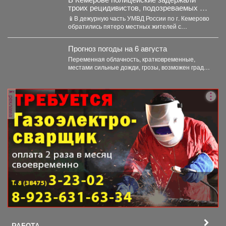
троих рецидивистов, подозреваемых в
совершении серии краж
📱В дежурную часть УМВД России по г. Кемерово
обратились пятеро местных жителей с
заявлениями о...
Прогноз погоды на 6 августа
Переменная облачность, кратковременные,
местами сильные дожди, грозы, возможен град.
Утром туманы. Ветер юго-западный 4-9 м/с,...
реклама
РАБОТА