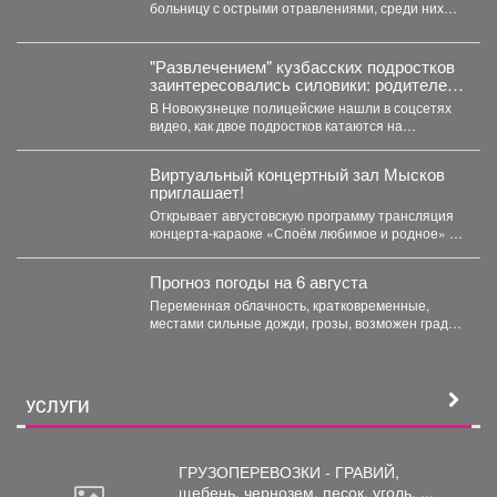
больницу с острыми отравлениями, среди них
10...
"Развлечением" кузбасских подростков
заинтересовались силовики: родителей
вызвали в полицию
В Новокузнецке полицейские нашли в соцсетях
видео, как двое подростков катаются на
троллейбусе, зацепившись сзади....
Виртуальный концертный зал Мысков
приглашает!
Открывает августовскую программу трансляция
концерта-караоке «Споём любимое и родное» -
знаковые хиты отечественной киномузыки и...
Прогноз погоды на 6 августа
Переменная облачность, кратковременные,
местами сильные дожди, грозы, возможен град.
Утром туманы. Ветер юго-западный 4-9 м/с,...
УСЛУГИ
ГРУЗОПЕРЕВОЗКИ - ГРАВИЙ,
щебень,
чернозем, песок, уголь, ...