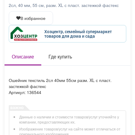
Афиша
Обучение
Проекты
2сл, 40 мм, 55 см, разм. XL с пласт. застежкой фастекс
В избранное
Хозцентр, семейный супермаркет
товаров для дома и сада
Товары
Поздравления
Погода
Описание
Где купить
ТВ программа
Я - пенсионер
Ошейник текстиль 2сл 40мм 55см разм. XL с пласт.
застежкой фастекс
Артикул: 136544
Данные о наличии и стоимости товаров/услуг уточняйте у
компании, предоставляющих их.
Изображение товаров/услуг на сайте может отличаться от
оригинального изображения.