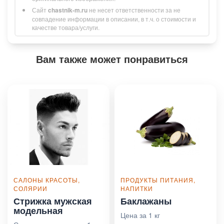
Сайт
chastnik-m.ru
не несет ответственности за не
совпадение информации в описании, в т.ч. о стоимости и
качестве товара/услуги.
Вам также может понравиться
САЛОНЫ КРАСОТЫ,
ПРОДУКТЫ ПИТАНИЯ,
СОЛЯРИИ
НАПИТКИ
Стрижка мужская
Баклажаны
модельная
Цена за 1 кг