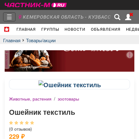
☰
КЕМЕРОВСКАЯ ОБЛАСТЬ - КУЗБАСС
ГЛАВНАЯ
ГРУППЫ
НОВОСТИ
ОБЪЯВЛЕНИЯ
НЕДВ
Главная
Группы
Новости
Главная
Товары/акции
реклама
Объявления
Недвижимость
Услуги
Животные, растения
/
зоотовары
Работа
Транспорт
Компании
Ошейник текстиль
(0 отзывов)
229
₽