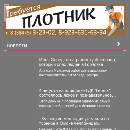
реклама
НОВОСТИ
Илья Середюк наградил кузбассовца,
который спас людей в Горловке
Алексей Максимов работает в аварийно-
восстановительном отряде Центра
оперативного контроля жилищно-коммунального
и дорожного комплекса Кузбасса с...
4 августа на площадке ГДК "Геолог"
состоялось яркое и познавательное
мероприятие - "День Светофора".
Этот день был посвящён одному из самых
важных изобретений для безопасности на
дорогах. В доступной...
«Кузнецкие медведи» уступили на
турнире в Омске челябинцам.
Гол при счёте 0:3 забил Руслан Каграманов. В