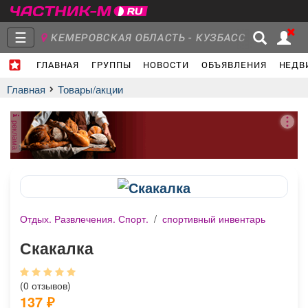
☰
КЕМЕРОВСКАЯ ОБЛАСТЬ - КУЗБАСС
ГЛАВНАЯ
ГРУППЫ
НОВОСТИ
ОБЪЯВЛЕНИЯ
НЕДВ
Главная
Группы
Новости
Главная
Товары/акции
реклама
Объявления
Недвижимость
Услуги
Отдых. Развлечения. Спорт.
/
спортивный инвентарь
Работа
Транспорт
Компании
Скакалка
(0 отзывов)
137
₽