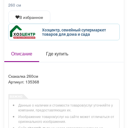
Афиша
Обучение
Проекты
260 см
В избранное
Хозцентр, семейный супермаркет
товаров для дома и сада
Товары
Поздравления
Погода
Описание
Где купить
ТВ программа
Я - пенсионер
Скакалка 260см
Артикул: 135368
Данные о наличии и стоимости товаров/услуг уточняйте у
компании, предоставляющих их.
Изображение товаров/услуг на сайте может отличаться от
оригинального изображения.
Сайт
chastnik-m.ru
не несет ответственности за не