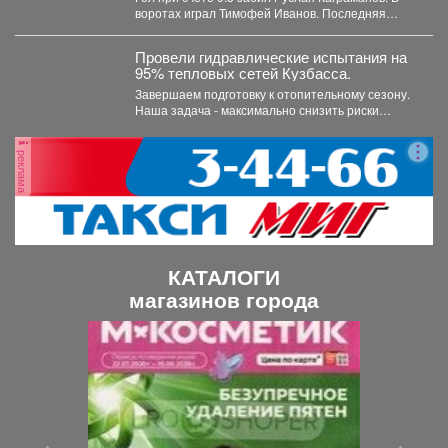
воротах играл Тимофей Иванов. Последняя
шайба была...
Провели гидравлические испытания на
95% тепловых сетей Кузбасса.
Завершаем подготовку к отопительному сезону.
Наша задача - максимально снизить риски
перебоев с теплом и...
реклама
КАТАЛОГИ
магазинов города
П
С
р
л
е
е
д
д
ы
у