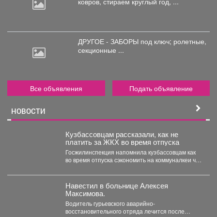
ковров,
стираем круглый год, ...
ДРУГОЕ - ЗАБОРЫ под
ключ; ролетные,
секционные ...
Все объявления
Подать объявление
НОВОСТИ
Кузбассовцам рассказали, как не
платить за ЖКХ во время отпуска
Госжилинспекция напомнила кузбассовцам как
во время отпуска сэкономить на коммуналкеи что
для этого нужно. ...
Навестил в больнице Алексея
Максимова.
Водитель гурьевского аварийно-
восстановительного отряда лечится после