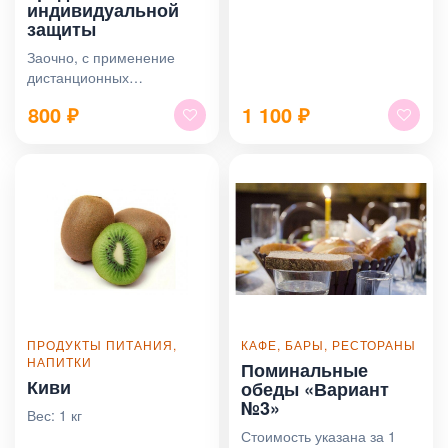
индивидуальной
защиты
Заочно, с применение
дистанционных
образовательных
800
₽
1 100
₽
технологий, в объеме 8
часов. Зачисление по
заявке в день обращения
ПРОДУКТЫ ПИТАНИЯ,
КАФЕ, БАРЫ, РЕСТОРАНЫ
НАПИТКИ
Поминальные
Киви
обеды «Вариант
№3»
Вес: 1 кг
Стоимость указана за 1