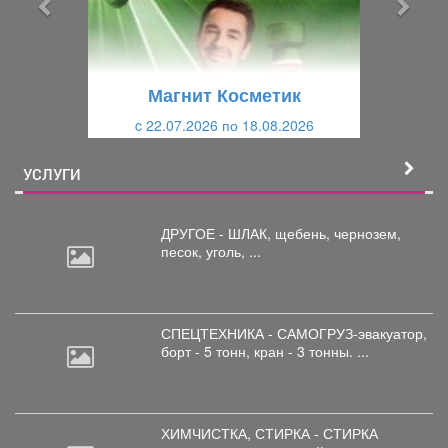
д
ю
у
щ
щ
и
Магнит Косметик
и
й
c 22.07.2026 по 18.08.2026
й
УСЛУГИ
ДРУГОЕ - ШЛАК, щебень,
чернозем,
песок, уголь, ...
СПЕЦТЕХНИКА - САМОГРУЗ-эвакуатор,
борт
- 5 тонн, кран - 3 тонны. ...
ХИМЧИСТКА, СТИРКА - СТИРКА