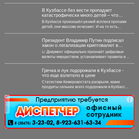
тяжелого ранения. Во время командировки в
Горловку он...
В Кузбассе без вести пропадает
катастрофически много детей – что
происходит
В Кузбассе произошёл резкий всплеск пропажи
детей, они массово исчезают. И на то есть
причина....
Президент Владимир Путин подписал
закон о легализации криптовалют в
России.
📈 Документ официально признаёт цифровые
валюты имуществом, устанавливает правила их
оборота и гарантирует судебную защиту...
Гречка и лук подорожали в Кузбассе -
что еще взлетело в цене
Статистики Кемеровостата раскрыли, какие
продукты сильнее всего подорожали в Кузбассе
за неделю. Специалисты Кемеровостата...
реклама