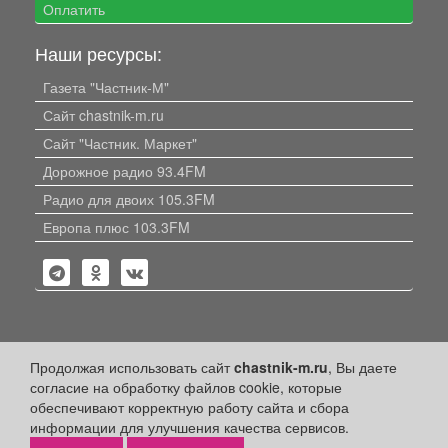
Оплатить
Наши ресурсы:
Газета "Частник-М"
Сайт chastnik-m.ru
Сайт "Частник. Маркет"
Дорожное радио 93.4FM
Радио для двоих 105.3FM
Европа плюс 103.3FM
Политика конфиденциальности
Продолжая использовать сайт
chastnik-m.ru
, Вы даете
согласие на обработку файлов cookie, которые
Публикации с пометкой «Реклама», «На правах рекламы»,
обеспечивают корректную работу сайта и сбора
«Партнёрский проект» оплачены рекламодателем.
информации для улучшения качества сервисов.
Редакция сайта не несет ответственности за достоверность
информации, содержащейся в рекламных материалах и