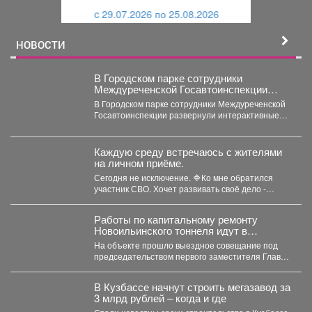
и
й
c 29.07.2026 по 25.08.2026
й
НОВОСТИ
В Городском парке сотрудники
Междуреченской Госавтоинспекции
развернули интерактивные
В Городском парке сотрудники Междуреченской
профилактические площадки
Госавтоинспекции развернули интерактивные
профилактические площадки по популяризации
Правил дорожного движения...
Каждую среду встречаюсь с жителями
на личном приёме.
Сегодня не исключение. 🔷Ко мне обратился
участник СВО. Хочет развивать своё дело -
перерабатывать...
Работы по капитальному ремонту
Новоильинского тоннеля идут в
соответствии с графиком
На объекте прошло выездное совещание под
председательством первого заместителя Главы
Новокузнецка Евгения Бедарева. В настоящее...
В Кузбассе начнут строить мегазавод за
3 млрд рублей – когда и где