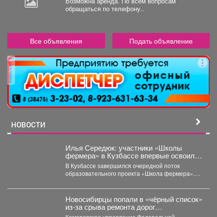
Возможна аренда. По всем вопросам
обращаться по телефону..
Все объявления
Подать объявление
реклама
НОВОСТИ
Илья Середюк: участники «Школы
фермера» в Кузбассе впервые освоили
работу с агродронами
В Кузбассе завершился очередной поток
образовательного проекта «Школа фермера».
Обучение проходило три месяца, в этом...
Новосибирцы попали в «чёрный список»
из‑за срыва ремонта дорог
Прокопьевска
Кемеровское управление Федеральной