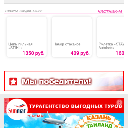
ТОВАРЫ, СКИДКИ, АКЦИИ
Цепь пильная
Набор стаканов
Рулетка «STAYE
«STIHL»
Autolock»
1350 руб.
409 руб.
160 р
Мы победители!
реклама