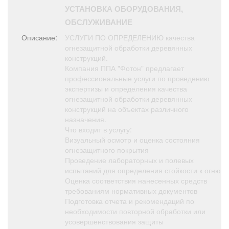
Афиша
Обучение
Проекты
УСТАНОВКА ОБОРУДОВАНИЯ,
ОБСЛУЖИВАНИЕ
Описание:
УСЛУГИ ПО ОПРЕДЕЛЕНИЮ качества
огнезащитной обработки деревянных
конструкций.
Товары
Поздравления
Погода
Компания ППА "Фотон" предлагает
профессиональные услуги по проведению
экспертизы и определения качества
огнезащитной обработки деревянных
конструкций на объектах различного
назначения.
ТВ программа
Я - пенсионер
Что входит в услугу:
Визуальный осмотр и оценка состояния
огнезащитного покрытия
Проведение лабораторных и полевых
испытаний для определения стойкости к огню
Оценка соответствия нанесенных средств
требованиям нормативных документов
Подготовка отчета и рекомендаций по
необходимости повторной обработки или
усовершенствования защиты