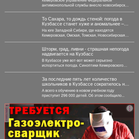
антимонопольной службы внесло новосибирскую
компанию ООО «Сибдорстрой» в реестр
недобросовестных поставщиков. Речь...
То Сахара, то дождь стеной: погода в
Кузбассе станет хуже и аномальнее –
причина
На юге Западной Сибири, где находятся
Кемеровская, Омская, Томская, Новосибирская
области Алтайский край и Республика...
Шторм, град, ливни - страшная непогода
надвигается на Кузбасс
В Кузбассе уже вот-вот может серьезно
испортиться погода. Синоптики Кемеровского
гидрометцентра опубликовали прогноз погоды...
За последние пять лет количество
школьников в Кузбассе сократилось на
8%
А всего к обучению в новом учебном году
приступит 296 000 детей. Об этом сообщило...
реклама