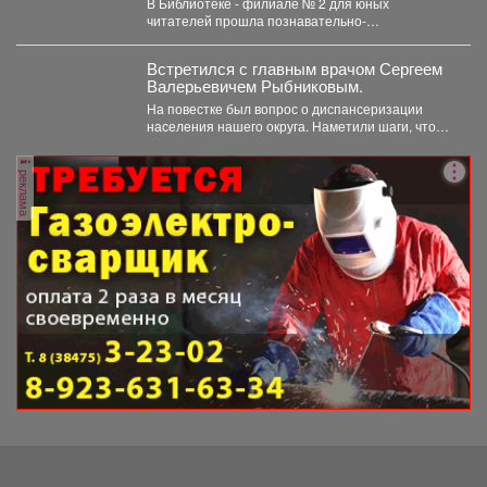
В Библиотеке - филиале № 2 для юных
программа к Международному дню
читателей прошла познавательно-
светофора
развлекательная программа к Международному
дню...
Встретился с главным врачом Сергеем
Валерьевичем Рыбниковым.
На повестке был вопрос о диспансеризации
населения нашего округа. Наметили шаги, чтобы
увеличить охват жителей:...
реклама