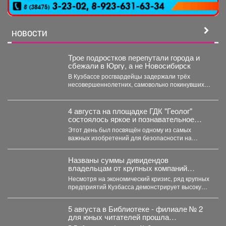
НОВОСТИ
Трое подростков перепутали города и
сбежали в Юргу, а не Новосибирск
В Кузбассе росгвардейцы задержали трёх
несовершеннолетних, самовольно покинувших
дома в Новокузнецке. Как пишет Горсайт,...
4 августа на площадке ГДК "Геолог"
состоялось яркое и познавательное
мероприятие - "День Светофора".
Этот день был посвящён одному из самых
важных изобретений для безопасности на
дорогах. В доступной...
Названы суммы дивидендов
владельцам от крупных компаний
Кузбасса
Несмотря на экономический кризис, ряд крупных
предприятий Кузбасса демонстрирует высокую
доходность. Многие из них направляют...
5 августа в Библиотеке - филиале № 2
для юных читателей прошла
познавательно-развлекательная