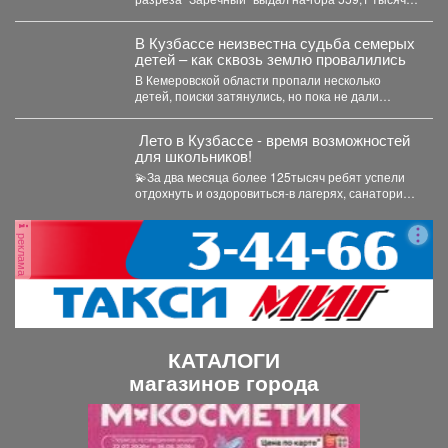
тонн...
В Кузбассе неизвестна судьба семерых
детей – как сквозь землю провалились
В Кемеровской области пропали несколько
детей, поиски затянулись, но пока не дали
никакого результата. ...
️ Лето в Кузбассе - время возможностей
для школьников!
💫За два месяца более 125тысяч ребят успели
отдохнуть и оздоровиться-в лагерях, санаториях
и на туристических...
реклама
КАТАЛОГИ
магазинов города
П
С
р
л