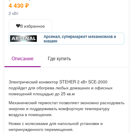
4 430
₽
Афиша
Обучение
Проекты
2 кВт
В избранное
Арсенал, супермаркет механизмов и
Товары
Поздравления
Погода
машин
Описание
Где купить
ТВ программа
Я - пенсионер
Электрический конвектор STEHER 2 кВт SCE-2000
подойдет для обогрева любых домашних и офисных
помещений площадью до 25 кв.м
Механический термостат позволяет экономно расходовать
энергию и поддерживать комфортную температуру
воздуха в помещении.
Ножки с колесиками для напольной установки и
непринужденного перемещения.