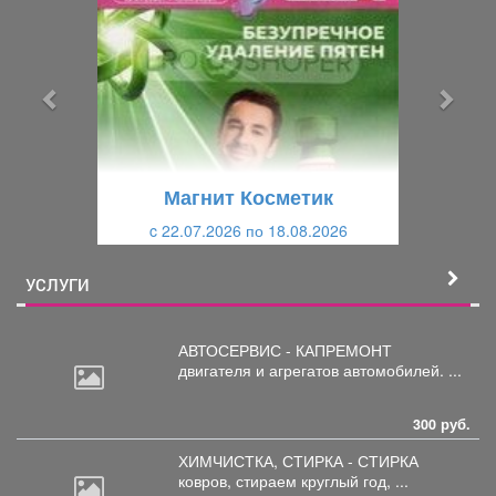
е
е
д
д
ы
у
д
ю
у
щ
щ
и
Магнит Косметик
и
й
c 22.07.2026 по 18.08.2026
й
УСЛУГИ
АВТОСЕРВИС - КАПРЕМОНТ
двигателя
и агрегатов автомобилей. ...
300 руб.
ХИМЧИСТКА, СТИРКА - СТИРКА
ковров,
стираем круглый год, ...