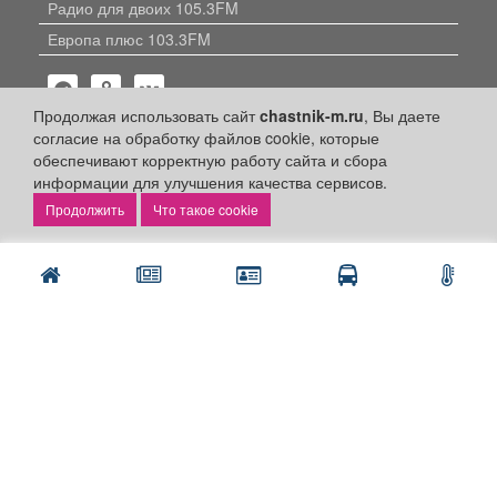
Радио для двоих 105.3FM
Европа плюс 103.3FM
Продолжая использовать сайт
chastnik-m.ru
, Вы даете
согласие на обработку файлов cookie, которые
обеспечивают корректную работу сайта и сбора
информации для улучшения качества сервисов.
Политика конфиденциальности
Что такое cookie
Публикации с пометкой «Реклама», «На правах рекламы»,
«Партнёрский проект» оплачены рекламодателем.
Редакция сайта не несет ответственности за достоверность
информации, содержащейся в рекламных материалах и
объявлениях.
+16
© 2006-2026
ООО "Частник-М"