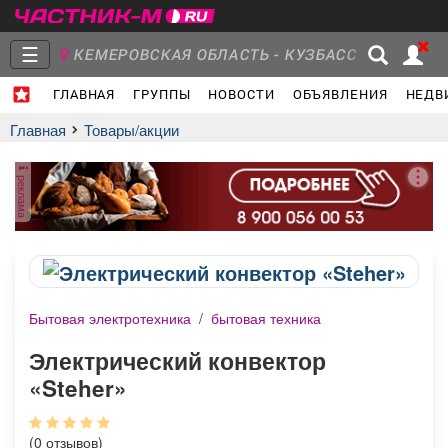
☰
КЕМЕРОВСКАЯ ОБЛАСТЬ - КУЗБАСС
ГЛАВНАЯ
ГРУППЫ
НОВОСТИ
ОБЪЯВЛЕНИЯ
НЕДВ
Главная
Группы
Новости
Главная
Товары/акции
реклама
Объявления
Недвижимость
Услуги
Бытовая электротехника
/
бытовая техника
Работа
Транспорт
Компании
Электрический конвектор
«Steher»
(0 отзывов)