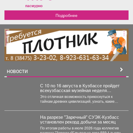
пасмурно
Подробнее
реклама
НОВОСТИ
С 10 по 16 августа в Кузбассе пройдет
всекузбасская музейная неделя
археологии и палеонтологии.
Это отличная возможность прикоснуться к
тайнам древних цивилизаций, узнать, какие
удивительные существа населяли наш край...
На разрезе "Заречный" СУЭК-Кузбасс
установлен рекорд добычи за месяц
По итогам работы в июле 2026 года коллектив
разреза "Заречный" выдал на-гора 559,1 тысяч