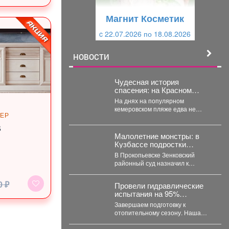
щ
и
Магнит Косметик
и
й
c 22.07.2026 по 18.08.2026
й
НОВОСТИ
Чудесная история
спасения: на Красном
озере в Кемерове
На днях на популярном
предотвратили трагедию
кемеровском пляже едва не
ЬЕР
произошла кровавая трагедия. К
счастью, там отдыхала...
В
Малолетние монстры: в
Кузбассе подростки
избили, запихали в
В Прокопьевске Зенковский
багажник, и похитили 10-
районный суд назначил к
летнего ребенка
рассмотрению уголовное дело о
похищении 10-летнего ребёнка.
0 ₽
Провели гидравлические
...
испытания на 95%
тепловых сетей Кузбасса.
Завершаем подготовку к
отопительному сезону. Наша
задача - максимально снизить
риски перебоев с теплом и...