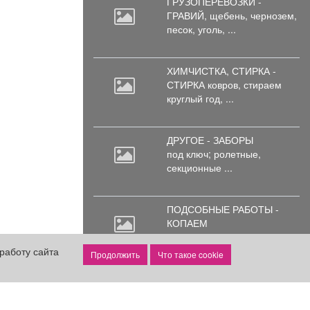
ГРУЗОПЕРЕВОЗКИ -
ГРАВИЙ, щебень,
чернозем,
песок, уголь, ...
ХИМЧИСТКА, СТИРКА -
СТИРКА ковров,
стираем
круглый год, ...
ДРУГОЕ - ЗАБОРЫ
под
ключ; ролетные,
секционные ...
ПОДСОБНЫЕ РАБОТЫ -
КОПАЕМ
небольшие
сливные ямы,
траншеи, в ...
работу сайта
1 000 руб.
Что такое cookie
Все объявления
Подать объявление