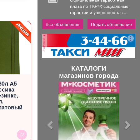
плата по ТКРФ; социальные
гарантии и уверенность в...
Все объявления
Подать объявление
реклама
КАТАЛОГИ
магазинов города
80л А5
П
С
ссика
р
л
езинке,
л.
е
е
латовый
д
д
ы
у
д
ю
у
щ