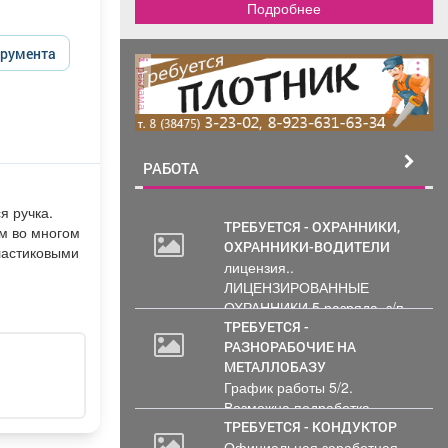
Подробнее
трумента
реклама
РАБОТА
я ручка.
ТРЕБУЕТСЯ - ОХРАННИКИ,
ом во многом
ОХРАННИКИ-ВОДИТЕЛИ
ластиковыми
лицензия..
ЛИЦЕНЗИРОВАННЫЕ
ОХРАННИКИ 5 разряда, з/п
от 33000 руб. 6...
ТРЕБУЕТСЯ -
РАЗНОРАБОЧИЕ НА
МЕТАЛЛОБАЗУ
График работы 5/2.
Возможна подработка..
ТРЕБУЕТСЯ - КОНДУКТОР
Официальная заработная