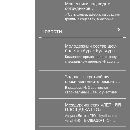
Мошенники под видом
сотрудников
маркетплейсов
✅Суть схемы: аферисты создают
обманывают россиян, у
группы в соцсетях, в которые
которых скоро день
добавляют пользователей в
рождения.
преддверии их дня...
НОВОСТИ
Молодежный состав шоу-
балета «Аура» Культурно-
спортивного центра
Коллектив представлял страну в
металлургов победил в
специальном проекте «Радуга
международном конкурсе
над Витебском», где
«Славянский базар» в
соревновались творческие
Витебске.
коллективы из России,...
Задача - в кратчайшие
сроки выполнить ремонт и
создать комфортные и
В роддоме № 3 состоялся
безопасные условия для
строительный штаб с участием
будущих мам и
первого заместителя министра
новорождённых.
здравоохранения Кузбасса,
Междуреченская «ЛЕТНЯЯ
руководства...
ПЛОЩАДКА ГТО»
Акция «Лето с ГТО в Кузбассе!»
«ЛЕТНЯЯ ПЛОЩАДКА ГТО»
стадион «Томусинец» работает-
4,6,11,13,18,20,25,27...