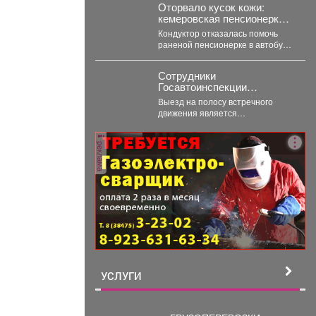
Оторвало кусок кожи:
кемеровская пенсионерка
истекала кровью в
Кондуктор отказалась помочь
автобусе
раненой пенсионерке в автобусе
Кемерова. Инцидентом
заинтересовались СК РФ.
Сотрудники
Следственный комитет...
Госавтоинспекции
Междуреченска начали
Выезд на полосу встречного
проведение
движения является
профилактической
распространенным нарушением,
операции «Встречная
которое довольно часто
полоса»
реклама
становится причиной дорожно-
транспортного происшествия...
УСЛУГИ