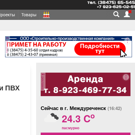
тел. (38475) 65-545
+7 923-625-02-51
Проекты
Товары
реклама
реклама
ри ПВХ
Сейчас в г. Междуреченск
(16:42)
o
24.3 C
пасмурно