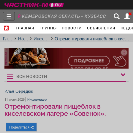
☰
КЕМЕРОВСКАЯ ОБЛАСТЬ - КУЗБАСС
ГЛАВНАЯ
ГРУППЫ
НОВОСТИ
ОБЪЯВЛЕНИЯ
НЕДВ
Главная
Группы
Новости
Главная
Новости
Информация
Отремонтировали пищеблок в киселевском лагере «Совенок».
реклама
Объявления
Недвижимость
Услуги
ВСЕ НОВОСТИ
Рукбрики
новостей
Илья Середюк
11 июня 2026
Информация
Работа
Транспорт
Компании
Отремонтировали пищеблок в
киселевском лагере «Совенок».
Поделиться