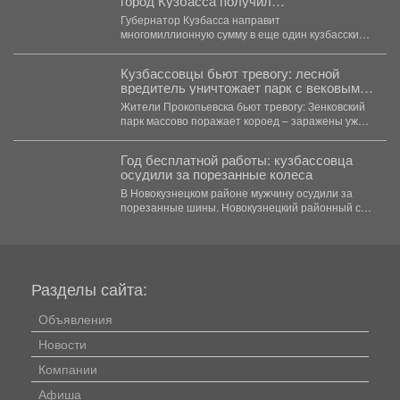
город Кузбасса получил
многомиллионный подарок от властей
Губернатор Кузбасса направит
многомиллионную сумму в еще один кузбасский
город. Губернатор Кузбасса Илья Середюк...
Кузбассовцы бьют тревогу: лесной
вредитель уничтожает парк с вековыми
соснами
Жители Прокопьевска бьют тревогу: Зенковский
парк массово поражает короед – заражены уже
десятки сосен и...
Год бесплатной работы: кузбассовца
осудили за порезанные колеса
В Новокузнецком районе мужчину осудили за
порезанные шины. Новокузнецкий районный суд
вынес приговор местному...
Разделы сайта:
Объявления
Новости
Компании
Афиша