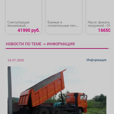
Снегоуборщик
Банные и
Насос фекальны
бензиновый
отопительные печи,
погружной «ЗУБ
«VERTON ICE SB-
котлы, камины,
НПФ-1350-Р»
41990 руб.
16650 р
661»
дымоходы
НОВОСТИ ПО ТЕМЕ -> ИНФОРМАЦИЯ
Информация
24.07.2026