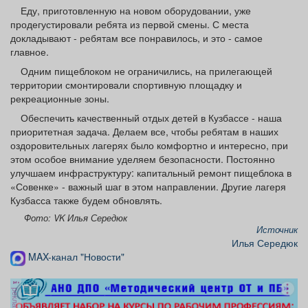
Афиша
Обучение
Проекты
Еду, приготовленную на новом оборудовании, уже
продегустировали ребята из первой смены. С места
докладывают - ребятам все понравилось, и это - самое
главное.
Одним пищеблоком не ограничились, на прилегающей
территории смонтировали спортивную площадку и
Товары
Поздравления
Погода
рекреационные зоны.
Обеспечить качественный отдых детей в Кузбассе - наша
приоритетная задача. Делаем все, чтобы ребятам в наших
оздоровительных лагерях было комфортно и интересно, при
этом особое внимание уделяем безопасности. Постоянно
ТВ программа
Я - пенсионер
улучшаем инфраструктуру: капитальный ремонт пищеблока в
«Совенке» - важный шаг в этом направлении. Другие лагеря
Кузбасса также будем обновлять.
Фото: VK Илья Середюк
Источник
Илья Середюк
MAX-канал "Новости"
реклама