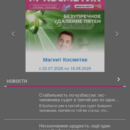
р
л
е
е
д
д
ы
у
д
ю
у
щ
щ
и
Магнит Косметик
и
й
c 22.07.2026 по 18.08.2026
й
НОВОСТИ
Стабильность по-кузбасски: экс-
чиновника судят в третий раз по одной и
той же статье
В Кузбассе уже в третий раз судят бывшего
чиновника, причём по той же статье, что...
Нескончаемая щедрость: ещё один