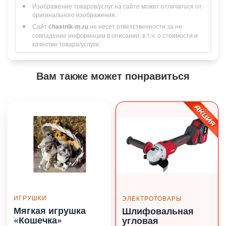
Изображение товаров/услуг на сайте может отличаться от
оригинального изображения.
Сайт
chastnik-m.ru
не несет ответственности за не
совпадение информации в описании, в т.ч. о стоимости и
качестве товара/услуги.
Вам также может понравиться
ИГРУШКИ
ЭЛЕКТРОТОВАРЫ
Мягкая игрушка
Шлифовальная
«Кошечка»
угловая