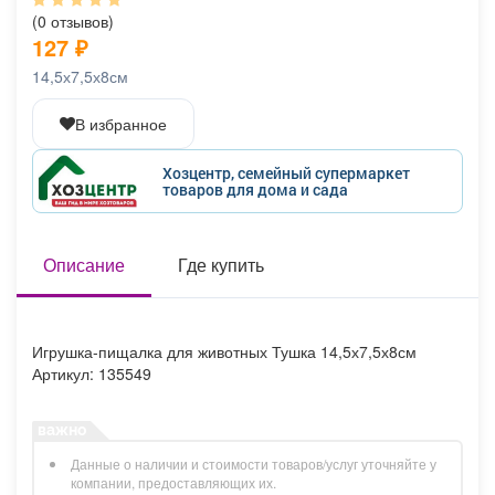
Афиша
Обучение
Проекты
(0 отзывов)
127
₽
14,5х7,5х8см
В избранное
Товары
Поздравления
Погода
Хозцентр, семейный супермаркет
товаров для дома и сада
ТВ программа
Описание
Я - пенсионер
Где купить
Игрушка-пищалка для животных Тушка 14,5х7,5х8см
Артикул: 135549
Данные о наличии и стоимости товаров/услуг уточняйте у
компании, предоставляющих их.