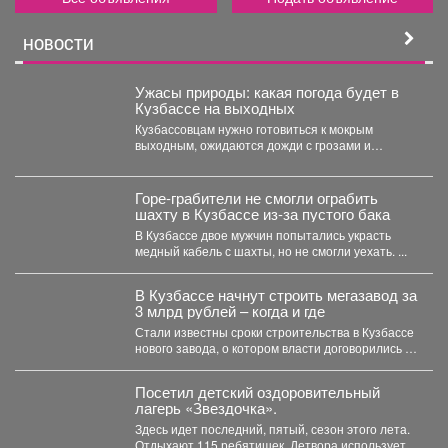
НОВОСТИ
Ужасы природы: какая погода будет в
Кузбассе на выходных
Кузбассовцам нужно готовиться к мокрым
выходным, ожидаются дожди с грозами и
сильный ветер. По...
Горе-грабители не смогли ограбить
шахту в Кузбассе из-за пустого бака
В Кузбассе двое мужчин попытались украсть
медный кабель с шахты, но не смогли уехать. ...
В Кузбассе начнут строить мегазавод за
3 млрд рублей – когда и где
Стали известны сроки строительства в Кузбассе
нового завода, о котором власти договорились в
Питере. ...
Посетил детский оздоровительный
лагерь «Звездочка».
Здесь идет последний, пятый, сезон этого лета.
Отдыхают 115 ребятишек. Детвора использует