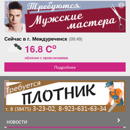
реклама
Сейчас в г. Междуреченск
(09:49)
o
16.8 C
облачно с прояснениями
Подробнее
реклама
НОВОСТИ