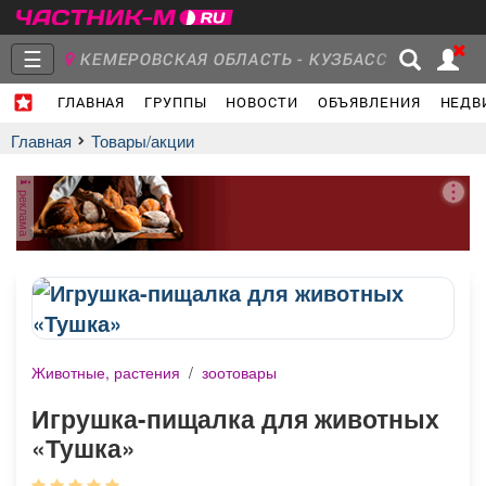
☰
КЕМЕРОВСКАЯ ОБЛАСТЬ - КУЗБАСС
ГЛАВНАЯ
ГРУППЫ
НОВОСТИ
ОБЪЯВЛЕНИЯ
НЕДВ
Главная
Группы
Новости
Главная
Товары/акции
реклама
Объявления
Недвижимость
Услуги
Животные, растения
/
зоотовары
Работа
Транспорт
Компании
Игрушка-пищалка для животных
«Тушка»