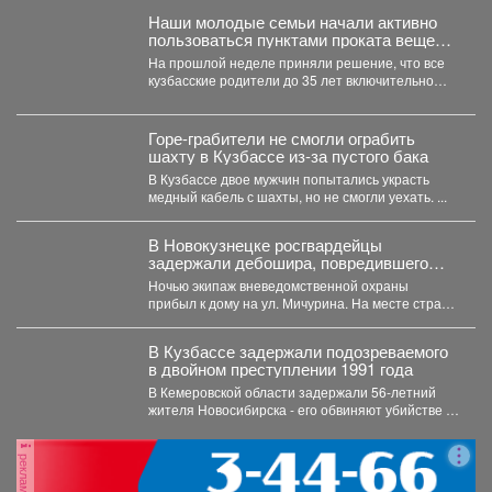
Наши молодые семьи начали активно
пользоваться пунктами проката вещей
для новорожденных.
На прошлой неделе приняли решение, что все
кузбасские родители до 35 лет включительно
могут стать...
Горе-грабители не смогли ограбить
шахту в Кузбассе из-за пустого бака
В Кузбассе двое мужчин попытались украсть
медный кабель с шахты, но не смогли уехать. ...
В Новокузнецке росгвардейцы
задержали дебошира, повредившего
окно и дверь квартиры сожительницы
Ночью экипаж вневедомственной охраны
прибыл к дому на ул. Мичурина. На месте стражи
правопорядка обнаружили...
В Кузбассе задержали подозреваемого
в двойном преступлении 1991 года
В Кемеровской области задержали 56‑летний
жителя Новосибирска - его обвиняют убийстве и
покушении на убийство,...
реклама