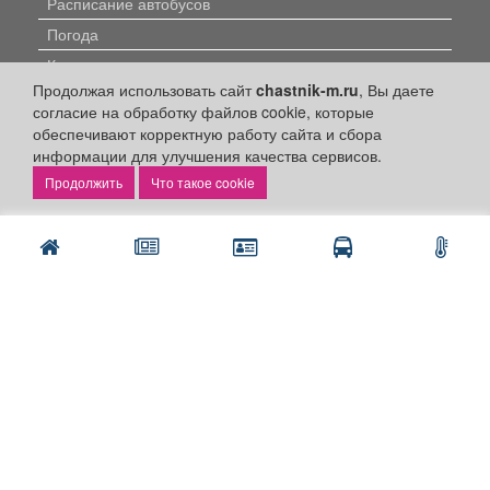
Расписание автобусов
Погода
Контакты
Продолжая использовать сайт
chastnik-m.ru
, Вы даете
Наши вакансии
согласие на обработку файлов cookie, которые
обеспечивают корректную работу сайта и сбора
Быстрые ссылки:
информации для улучшения качества сервисов.
Что такое cookie
Установить приложение
Личный кабинет
Подать объявление
Подать объявление в газету
Поздравить
Скачать газету "Частник-М"
Рекламодателям:
Бизнес-кабинет
Заказать рекламу