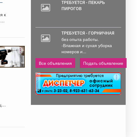
 –
социальные гарантии и
ТРЕБУЕТСЯ - ПЕКАРЬ
уверенность в...
ПИРОГОВ
я к
я
ТРЕБУЕТСЯ - ГОРНИЧНАЯ
без опыта работы.
-Влажная и сухая уборка
номеров и...
Все объявления
Подать объявление
реклама
щие