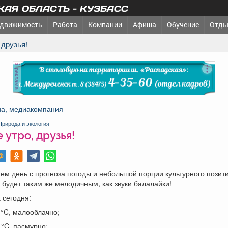
АЯ ОБЛАСТЬ - КУЗБАСС
движимость
Работа
Компании
Афиша
Обучение
Отды
 друзья!
реклама
а, медиакомпания
Природа и экология
е утро, друзья!
ем день с прогноза погоды и небольшой порции культурного позити
 будет таким же мелодичным, как звуки балалайки!
 сегодня:
 °C, малооблачно;
 °C, пасмурно;