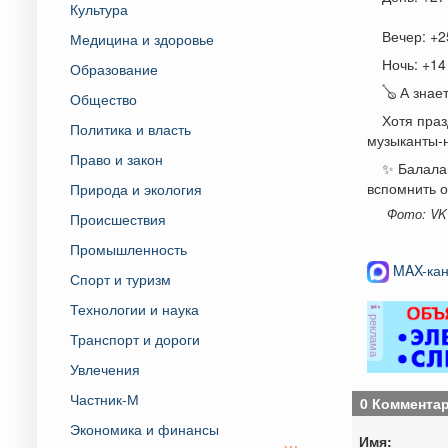
Культура
Вечер: +2
Медицина и здоровье
Ночь: +14
Образование
🪕 А знае
Общество
Хотя праз
Политика и власть
музыканты‑н
Право и закон
✨ Балалай
вспомнить о
Природа и экология
Фото: VK
Происшествия
Промышленность
MAX-кан
Спорт и туризм
Технологии и наука
реклама
Транспорт и дороги
Увлечения
Частник-М
0 Коммента
Экономика и финансы
Имя: