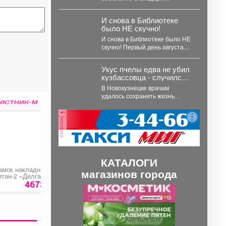
вспомогательные
нацпроекту«Семья»,
репродуктивные
запущенному по решению
технологии, в том числе
И снова в Библиотеке
Президента России
ЭКО
было НЕ скучно!
Владимира Путина. 💬
Губернатор...
И снова в Библиотеке было НЕ
скучно! Первый день августа
2026 года выпал на...
Укус пчелы едва не убил
кузбассовца - случился
инфаркт
В Новокузнецке врачам
удалось сохранить жизнь
мужчине, у которого после
укуса пчелы развился
реклама
тяжелейший инфаркт....
КАТАЛОГИ
амок накладной
Обои Savanna 588712
Труба хромированн
магазинов города
итан-2 «Делга»
4673 руб.
250 ру
П
С
р
л
е
е