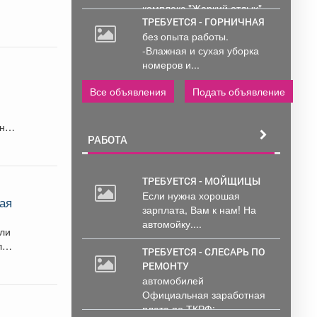
комплекс "Жаркий отдых"
Администрирование и
ТРЕБУЕТСЯ - ГОРНИЧНАЯ
тех....
без опыта работы.
-Влажная и сухая уборка
номеров и...
Все объявления
Подать объявление
ен
РАБОТА
ТРЕБУЕТСЯ - МОЙЩИЦЫ
Если нужна хорошая
ная
зарплата, Вам к нам! На
автомойку....
ели
лся
ТРЕБУЕТСЯ - СЛЕСАРЬ ПО
РЕМОНТУ
автомобилей
Официальная заработная
плата по ТКРФ;