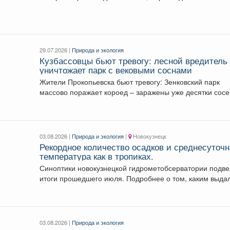
Температура...
29.07.2026 |
Природа и экология
Кузбассовцы бьют тревогу: лесной вредитель
уничтожает парк с вековыми соснами
Жители Прокопьевска бьют тревогу: Зенковский парк
массово поражает короед – заражены уже десятки сос
и...
03.08.2026 |
Природа и экология
|
Новокузнецк
Рекордное количество осадков и среднесуточ
температура как в тропиках.
Синоптики новокузнецкой гидрометобсерватории подв
итоги прошедшего июля. Подробнее о том, каким выда
второй месяц лета...
03.08.2026 |
Природа и экология