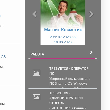
д
д
ы
у
и
д
ю
у
щ
ся
Магнит Косметик
щ
и
и
c 22.07.2026 по
й
18.08.2026
й
РАБОТА
 28
ТРЕБУЕТСЯ - ОПЕРАТОР
ПК
2
Уверенный пользователь
000
ПК Знание OS Windows
руб.
знание Microsoft Office .
Обработка и...
ТРЕБУЕТСЯ -
АДМИНИСТРАТОР И
СТОРОЖ
аны.
- ИСТОПНИК в банный