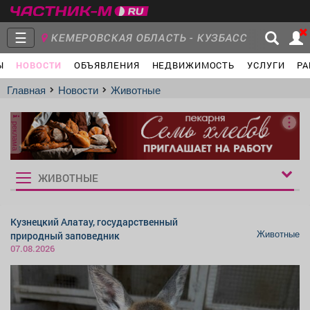
☰
КЕМЕРОВСКАЯ ОБЛАСТЬ - КУЗБАСС
Ы
НОВОСТИ
ОБЪЯВЛЕНИЯ
НЕДВИЖИМОСТЬ
УСЛУГИ
РА
Главная
Группы
Новости
Главная
Новости
Животные
реклама
Объявления
Недвижимость
Услуги
ЖИВОТНЫЕ
Рукбрики
новостей
Кузнецкий Алатау, государственный
Животные
природный заповедник
Работа
Транспорт
Компании
07.08.2026