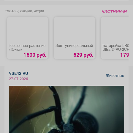
ТОВАРЫ, СКИДКИ, АКЦИИ
Горшечное растение
Зонт универсальный
Батарейка LR03
«Юкка»
Ultra 24AU-2CR4 
1600 руб.
629 руб.
179 р
VSE42.RU
Животные
27.07.2026