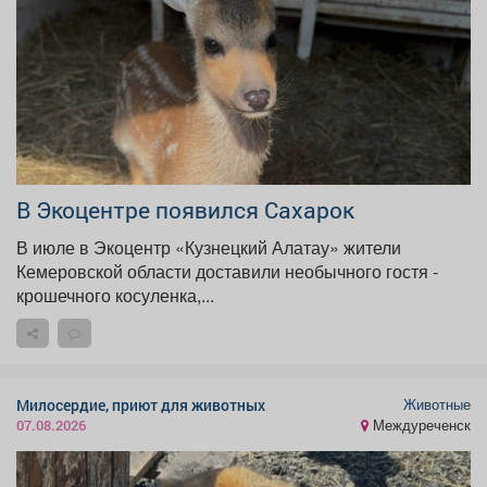
Афиша
Обучение
Проекты
Товары
Поздравления
Погода
В Экоцентре появился Сахарок
В июле в Экоцентр «Кузнецкий Алатау» жители
ТВ программа
Я - пенсионер
Кемеровской области доставили необычного гостя -
крошечного косуленка,...
Животные
Милосердие, приют для животных
Междуреченск
07.08.2026