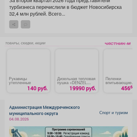
За второй квартал 2026 года представители
турбизнеса перечислили в бюджет Новосибирска
32,4 млн рублей. Всего...
ТОВАРЫ, СКИДКИ, АКЦИИ
Рукавицы
Дизельная тепловая
Пеленки
утепленные
пушка «DENZEL
впитывающие
DHG-10»
«Медлил» эконо
60
140 руб.
19990 руб.
456
Администрация Междуреченского
Спорт и туризм
муниципального округа
04.08.2026