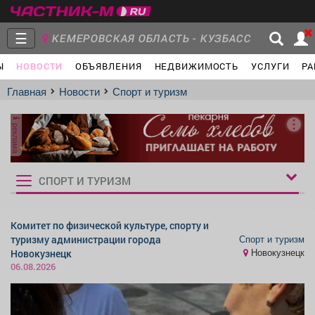
☰
КЕМЕРОВСКАЯ ОБЛАСТЬ - КУЗБАСС
Ы
НОВОСТИ
ОБЪЯВЛЕНИЯ
НЕДВИЖИМОСТЬ
УСЛУГИ
РА
Главная
Группы
Новости
Главная
Новости
Спорт и туризм
реклама
Объявления
Недвижимость
Услуги
СПОРТ И ТУРИЗМ
Рукбрики
новостей
Комитет по физической культуре, спорту и
Спорт и туризм
туризму администрации города
Работа
Транспорт
Компании
Новокузнецк
Новокузнецк
06.08.2026