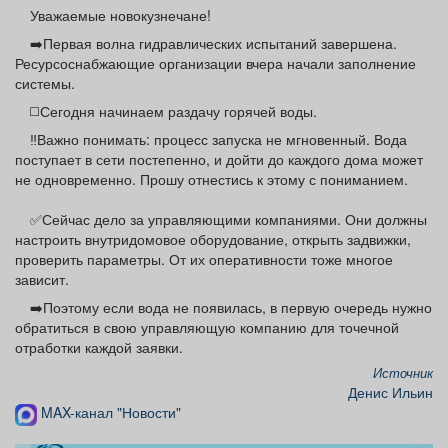
Афиша
Обучение
Проекты
Уважаемые новокузнечане!
➡️Первая волна гидравлических испытаний завершена.
Ресурсоснабжающие организации вчера начали заполнение
системы.
◻️Сегодня начинаем раздачу горячей воды.
Товары
Поздравления
Погода
‼️Важно понимать: процесс запуска не мгновенный. Вода
поступает в сети постепенно, и дойти до каждого дома может
не одновременно. Прошу отнестись к этому с пониманием.
✅Сейчас дело за управляющими компаниями. Они должны
ТВ программа
Я - пенсионер
настроить внутридомовое оборудование, открыть задвижки,
проверить параметры. От их оперативности тоже многое
зависит.
➡️Поэтому если вода не появилась, в первую очередь нужно
обратиться в свою управляющую компанию для точечной
отработки каждой заявки.
Источник
Денис Ильин
MAX-канал "Новости"