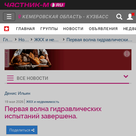
☰
КЕМЕРОВСКАЯ ОБЛАСТЬ - КУЗБАСС
ГЛАВНАЯ
ГРУППЫ
НОВОСТИ
ОБЪЯВЛЕНИЯ
НЕДВ
Главная
Группы
Новости
Главная
Новости
ЖКХ и недвижимость
️Первая волна гидравлических испытаний завершена.
реклама
Объявления
Недвижимость
Услуги
ВСЕ НОВОСТИ
Рукбрики
новостей
Денис Ильин
19 мая 2026
ЖКХ и недвижимость
Работа
Транспорт
Компании
️Первая волна гидравлических
испытаний завершена.
Поделиться