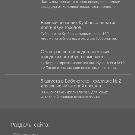
Часть кемеровчан, которая последние недели
страдала от холодной воды, постепенно
получает назад благо цивилизации. Кому-то...
Важный чиновник Кузбасса оплатил
долги двух городов
Губернатор Кузбасса выделил ещё 162
миллиона рублей двум округам. Губернатор
Кузбасса продолжает финансовую поддержку...
С завтрашнего дня два льготных
городских автобуса поменяют
маршруты.
👉 Корректировка коснется автобусов №9 и №12.
👉 Также в расписании некоторых льготных
городских...
5 августа в Библиотеке - филиале № 2
для юных читателей прошла
познавательно-развлекательная
В Библиотеке - филиале № 2 для юных
программа к Международному дню
читателей прошла познавательно-
светофора
развлекательная программа к Международному
дню...
Разделы сайта:
Объявления