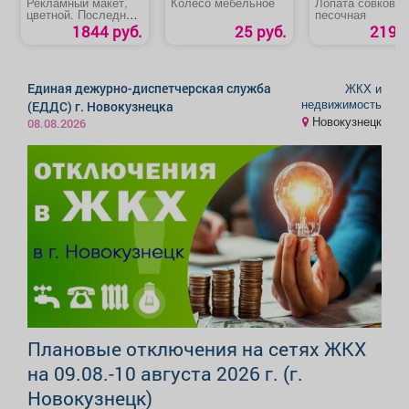
Рекламный макет,
Колесо мебельное
Лопата совковая
цветной. Последняя
песочная
полоса.
1844 руб.
25 руб.
219 р
Единая дежурно-диспетчерская служба
ЖКХ и
недвижимость
(ЕДДС) г. Новокузнецка
Новокузнецк
08.08.2026
Плановые отключения на сетях ЖКХ
на 09.08.-10 августа 2026 г. (г.
Новокузнецк)