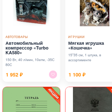
АВТОТОВАРЫ
ИГРУШКИ
Автомобильный
Мягкая игрушка
компрессор «Turbo
«Кошечка»
KA580»
15*35 см, 1 штука, в
150 Вт, 40 л/мин, 10атм, -35С
ассортименте
80С
1 952
₽
1 100
₽