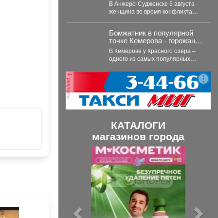
ударила мужа ножом в
В Анжеро-Судженске 5 августа
сердце - подробности
женщина во время конфликта
ударила мужа ножом в грудь.
Мужчина скончался....
Бомжатник в популярной
точке Кемерова - горожанка
обнаружила жуткий объект
В Кемерове у Красного озера –
на Красном озере
одного из самых популярных
мест отдыха горожан –
обнаружили...
реклама
КАТАЛОГИ
магазинов города
П
С
р
л
е
е
д
д
ы
у