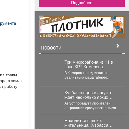
Подробнее
реклама
трумента
НОВОСТИ
Три микрорайона из 11 в
зоне КРТ Кемерова
остаются без
В Кемерове продолжается
ия травы.
застройщиков
реализация масштабного
дара о землю
проекта комплексного развития
ет работу
территорий. Первый дом скоро
будет сдан, но...
Кузбассовцев в августе
ждёт несколько ярких
астрономических событий
Август порадует любителей
астрономии сразу несколькими
яркими событиями. Первое
важное явление месяца -
Находится в шоке:
частное лунное...
жительница Кузбасса