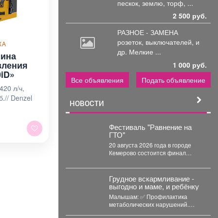
пескок, землю, торф, ...
2 500 руб.
РАЗНОЕ - ЗАМЕНА
розеток,
выключателей, и
КА
др. Мелкие ...
шина
вления
1 000 руб.
0iD»
Все объявления
Подать объявление
420 л/ч,
б.// Denzel
НОВОСТИ
Фестиваль "Равнение на
ГТО"
20 августа 2026 года в городе
Кемерово состоится финал
Проекта Профилактический
физкультурно-патриотический
фестиваль «Равнение на...
Грудное вскармливание -
выгодно и маме, и ребёнку
Малышам: ✅ Профилактика
метаболических нарушений.
Длительное ГВ снижает риск