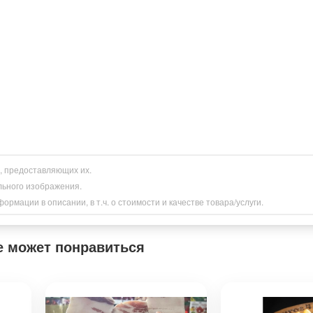
и, предоставляющих их.
льного изображения.
рмации в описании, в т.ч. о стоимости и качестве товара/услуги.
е может понравиться