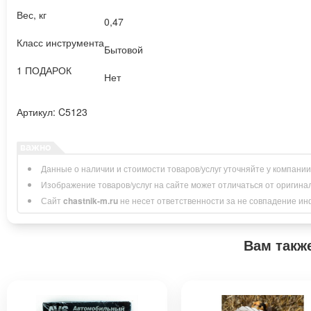
Вес, кг
0,47
Класс инструмента
Бытовой
1 ПОДАРОК
Нет
Артикул: C5123
Данные о наличии и стоимости товаров/услуг уточняйте у компани
Изображение товаров/услуг на сайте может отличаться от оригина
Сайт
chastnik-m.ru
не несет ответственности за не совпадение инфо
Вам такж