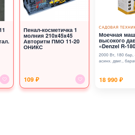
САДОВАЯ ТЕХНИ
11
Пенал-косметичка 1
Моечная ма
молния 210x45x45
высокого да
тал.
Авторитм ПМО 11-20
«Denzel R-18
ОНИКС
2000 Вт, 180 бар, 
асинх. двиг., бара
109 ₽
18 990
₽