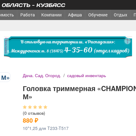
ОБЛАСТЬ - КУЗБАСС
имость
Работа
Компании
Афиша
Обучение
Отдых
реклама
Дача. Сад. Огород.
/
садовый инвентарь
Головка триммерная «CHAMPIO
М»
(0 отзывов)
880
₽
10*1,25 для T233-T517