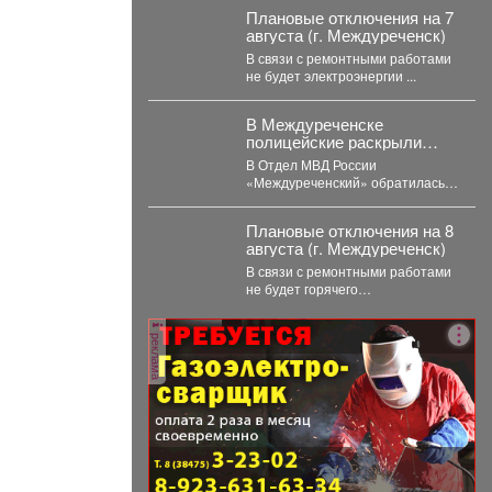
ожирения в детском...
Плановые отключения на 7
августа (г. Междуреченск)
В связи с ремонтными работами
не будет электроэнергии ...
В Междуреченске
полицейские раскрыли
кражу велосипеда
В Отдел МВД России
«Междуреченский» обратилась
22-летняя потерпевшая с
заявлением о том, что
Плановые отключения на 8
неизвестное лицо...
августа (г. Междуреченск)
В связи с ремонтными работами
не будет горячего
водоснабжения ...
реклама