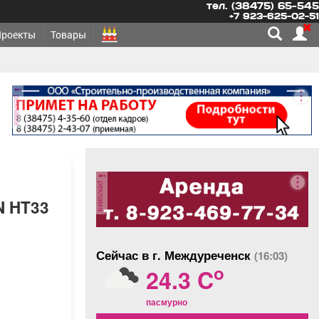
тел. (38475) 65-545
+7 923-625-02-51
Проекты
Товары
реклама
реклама
N HT33
Сейчас в г. Междуреченск
(16:03)
o
24.3 C
пасмурно