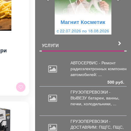
д
ю
у
щ
щ
и
Магнит Косметик
и
й
c 22.07.2026 по 18.08.2026
й
УСЛУГИ
фри
АВТОСЕРВИС - Ремонт
радиоэлектронных
компоненто
автомобилей: ...
500 руб.
ГРУЗОПЕРЕВОЗКИ -
ВЫВЕЗУ батареи,
ванны,
печки, холодильники, ...
ГРУЗОПЕРЕВОЗКИ -
ДОСТАВЯИМ: ПЩГС,
ПЩС,