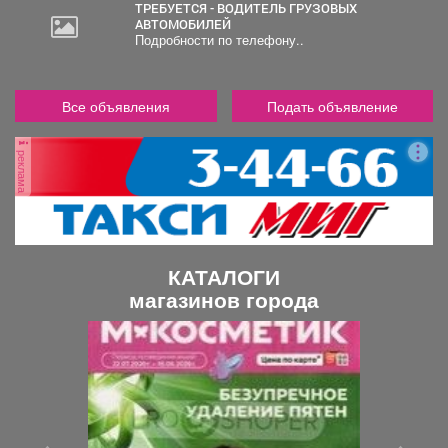
ТРЕБУЕТСЯ - ВОДИТЕЛЬ ГРУЗОВЫХ
АВТОМОБИЛЕЙ
Подробности по телефону..
Все объявления
Подать объявление
реклама
КАТАЛОГИ
магазинов города
П
С
р
л
е
е
д
д
ы
у