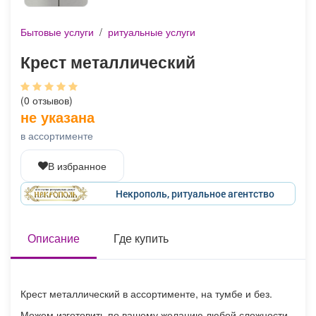
Афиша
Обучение
Проекты
Бытовые услуги
/
ритуальные услуги
Крест металлический
Товары
Поздравления
Погода
(0 отзывов)
не указана
в ассортименте
В избранное
ТВ программа
Я - пенсионер
Некрополь, ритуальное агентство
Описание
Где купить
Крест металлический в ассортименте, на тумбе и без.
Можем изготовить по вашему желанию любой сложности.