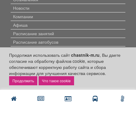
Новости
Компании
Афиша
Расписание занятий
Расписание автобусов
Погода
Продолжая использовать сайт
chastnik-m.ru
, Вы даете
Контакты
согласие на обработку файлов cookie, которые
обеспечивают корректную работу сайта и сбора
Наши вакансии
информации для улучшения качества сервисов.
Быстрые ссылки:
Что такое cookie
Установить приложение
Личный кабинет
Подать объявление
Подать объявление в газету
Поздравить