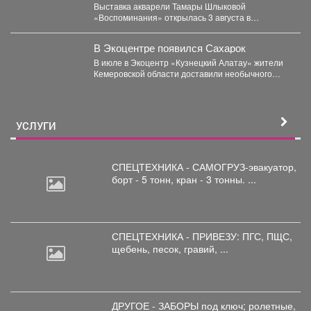
Выставка акварели Тамары Шлыковой
«Воспоминания» открылась 3 августа в
Центральной библиотеке Мысков и сразу стала...
В Экоцентре появился Сахарок
В июле в Экоцентр «Кузнецкий Алатау» жители
Кемеровской области доставили необычного
гостя - крошечного косуленка,...
УСЛУГИ
СПЕЦТЕХНИКА - САМОГРУЗ-эвакуатор,
борт
- 5 тонн, кран - 3 тонны. ...
СПЕЦТЕХНИКА - ПРИВЕЗУ: ПГС,
ПЩС,
щебень, песок, гравий, ...
ДРУГОЕ - ЗАБОРЫ под
ключ; ролетные,