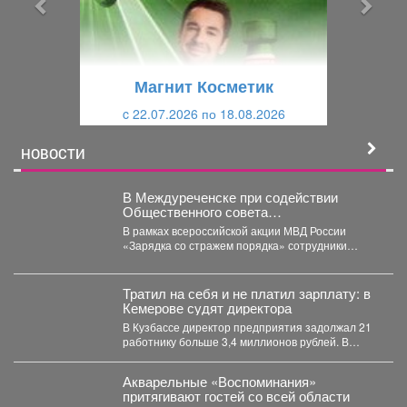
д
ю
у
щ
щ
и
Магнит Косметик
и
й
c 22.07.2026 по 18.08.2026
й
НОВОСТИ
В Междуреченске при содействии
Общественного совета
полицейские провели утреннюю зарядку
В рамках всероссийской акции МВД России
для детей из лагеря дневного
«Зарядка со стражем порядка» сотрудники
пребывания
полиции совместно с членом...
Тратил на себя и не платил зарплату: в
Кемерове судят директора
В Кузбассе директор предприятия задолжал 21
работнику больше 3,4 миллионов рублей. В
Кузбассе прокуратура...
Акварельные «Воспоминания»
притягивают гостей со всей области