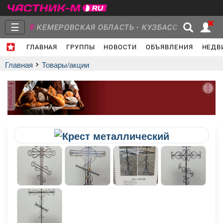
☰
КЕМЕРОВСКАЯ ОБЛАСТЬ - КУЗБАСС
ГЛАВНАЯ
ГРУППЫ
НОВОСТИ
ОБЪЯВЛЕНИЯ
НЕДВ
Главная
Группы
Новости
Главная
Товары/акции
реклама
Объявления
Недвижимость
Услуги
Работа
Транспорт
Компании