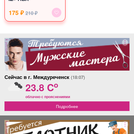
175 ₽
210 ₽
реклама
Сейчас в г. Междуреченск
(18:07)
o
23.8 C
облачно с прояснениями
Подробнее
реклама