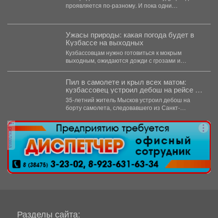
проявляется по-разному. И пока одни
специалисты центра...
Ужасы природы: какая погода будет в
Кузбассе на выходных
Кузбассовцам нужно готовиться к мокрым
выходным, ожидаются дожди с грозами и
сильный ветер. По...
Пил в самолете и крыл всех матом:
кузбассовец устроил дебош на рейсе из
Петербурга
35-летний житель Мысков устроил дебош на
борту самолета, следовавшего из Санкт-
Петербурга в Новокузнецк. Мужчина пил...
реклама
Разделы сайта: