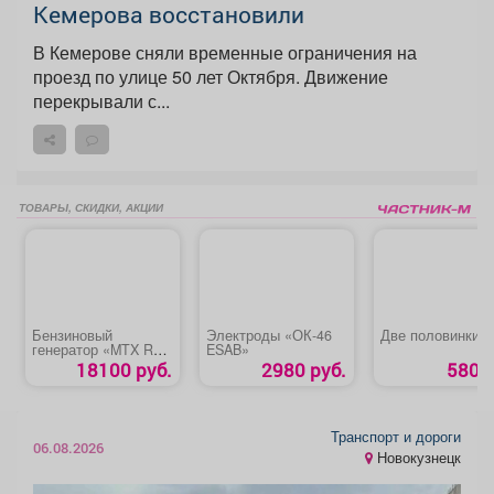
Кемерова восстановили
В Кемерове сняли временные ограничения на
проезд по улице 50 лет Октября. Движение
перекрывали с...
ТОВАРЫ, СКИДКИ, АКЦИИ
Бензиновый
Электроды «ОК-46
Две половинки
генератор «MTX RS-
ESAB»
3500»
18100 руб.
2980 руб.
580 р
Транспорт и дороги
06.08.2026
Новокузнецк