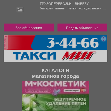
ГРУЗОПЕРЕВОЗКИ - ВЫВЕЗУ
батареи,
ванны, печки, холодильники, ...
Все объявления
Подать объявление
реклама
КАТАЛОГИ
магазинов города
П
С
р
л
е
е
д
д