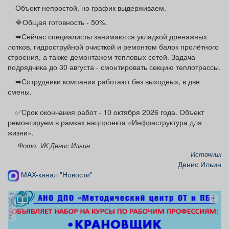
Афиша
Обучение
Проекты
Объект непростой, но график выдерживаем.
🔷Общая готовность - 50%.
➡Сейчас специалисты занимаются укладкой дренажных
лотков, гидроструйной очисткой и ремонтом балок пролётного
строения, а также демонтажем тепловых сетей. Задача
Товары
Поздравления
Погода
подрядчика до 30 августа - смонтировать секцию теплотрассы.
➡Сотрудники компании работают без выходных, в две
смены.
✅Срок окончания работ - 10 октября 2026 года. Объект
ТВ программа
Я - пенсионер
ремонтируем в рамках нацпроекта «Инфраструктура для
жизни».
Фото: VK Денис Ильин
Источник
Денис Ильин
MAX-канал "Новости"
реклама