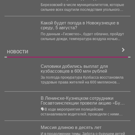
развитии города.
Березовский в числе муниципалитетов, которые
сильнее всех ощутили последствия угольного
кризиса. Важно, что идет работа...
Какой будет погода в Новокузнецке в
среду, 5 августа?
По данным «Гисметео», будет облачно, пройдут
сильные дожди, температура воздуха ночью...
НОВОСТИ
Силовики добились выплат для
кузбассовцев в 600 млн рублей
За полгода прокуратура Кузбасса восстановила
трудовые права жителей на 600 миллионов
рублей. В Кузбассе...
В Ленинске-Кузнецком сотрудники
Госавтоинспекции провели акцию «Будь
трезвым в пути»
🗣В ходе мероприятия полицейские
останавливали водителей, проводили с ними
беседы и напоминали, что правила дорожного...
Миссия длиною в десять лет
И в продолжении темы. Забота о будущем детей