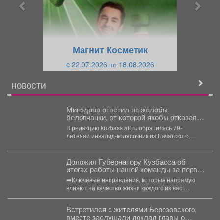
ы
у
д
ю
у
щ
щ
и
Магнит Косметик
и
й
c 22.07.2026 по 18.08.2026
й
НОВОСТИ
Минздрав ответил на жалобы
беловчанки, от которой якобы отказался
терапевт
В редакцию kuzbass.aif.ru обратилась 79-
летняяи инвалид-колясочник из Бачатского,
Надежда Зеленина, которая пожаловалась, что к
ней...
Доложил Губернатору Кузбасса об
итогах работы нашей команды за первое
полугодие 2026 года.
➡️Ключевые направления, которые напрямую
влияют на качество жизни каждого из вас:
🔷Дороги и инфраструктура....
Встретился с жителями Березовского,
вместе заслушали доклад главы о