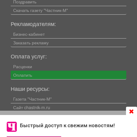
Поздравить
Скачать газету "Частник-М"
Рекламодателям:
Бизнес-кабинет
Заказать рекламу
Оплата услуг:
Расценки
Оплатить
Наши ресурсы:
Газета "Частник-М"
Сайт chastnik-m.ru
Сайт "Частник. Маркет"
Продолжая использовать сайт
chastnik-m.ru
, Вы даете
Дорожное радио 93.4FM
согласие на обработку файлов cookie, которые
Быстрый доступ к свежим новостям!
обеспечивают корректную работу сайта и сбора
Радио для двоих 105.3FM
информации для улучшения качества сервисов.