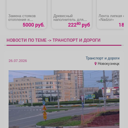
Замена стояков
Древесный
Лента липкая от
отопления и
наполнитель для
«Nadzor»
водоснабжения до
лотков «Лапки в
80
5000 руб.
222
руб
18 р
диаметра 20 - 25 мм
порядке»
НОВОСТИ ПО ТЕМЕ -> ТРАНСПОРТ И ДОРОГИ
Транспорт и дороги
26.07.2026
Новокузнецк