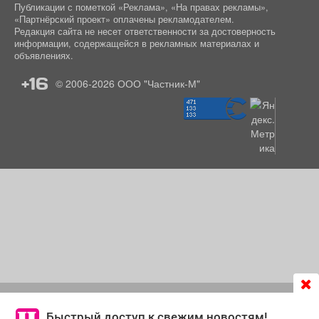
Публикации с пометкой «Реклама», «На правах рекламы»,
«Партнёрский проект» оплачены рекламодателем.
Редакция сайта не несет ответственности за достоверность
информации, содержащейся в рекламных материалах и
объявлениях.
+16
© 2006-2026
ООО "Частник-М"
Продолжая использовать сайт
chastnik-m.ru
, Вы даете
согласие на обработку файлов cookie, которые
Быстрый доступ к свежим новостям!