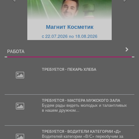
д
ю
у
щ
щ
и
Магнит Косметик
и
й
c 22.07.2026 по 18.08.2026
й
РАБОТА
ТРЕБУЕТСЯ - ПЕКАРЬ ХЛЕБА
ТРЕБУЕТСЯ - МАСТЕРА МУЖСКОГО ЗАЛА
Будем рады видеть молодых и талантливых
в нашем дружном...
ТРЕБУЕТСЯ - ВОДИТЕЛИ КАТЕГОРИИ «Д»
Водителей категории «В/С» переобучим за