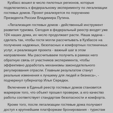
Кузбасс вошел в число пилотных регионов, которые
Афиша
Обучение
Проекты
подключились к федеральному эксперименту по легализации
гостевых домов. Проект реализуется по поручению
Президента России Владимира Путина.
«Легализация гостевых домов - действенный инструмент
развития туризма. Сегодня в федеральный реестр входят уже
Товары
Поздравления
Погода
124 наших дома, их число продолжает расти. Наша задача -
сделать так, чтобы гости могли рассчитывать в Кузбассе на
получение надежных, безопасных и комфортных гостиничных
услуг, и реализация проекта - важный шаг в этом
направлении. Мы рассчитываем получить в рамках него
ТВ программа
обратную связь от участников эксперимента, чтобы
Я - пенсионер
эффективно доработать механизмы законодательного
регулирования отрасли. Главным результатом станут
реальные изменения к лучшему для людей и бизнеса», -
подчеркнул губернатор Илья Середюк.
Включение в Единый реестр гостевых домов становится
маркером того, что объект прошел проверки, а его качество
работы соответствует стандартам безопасности и комфорта.
Кроме того, после легализации гостевые дома получают
доступ к крупнейшим платформам бронирования - туристам