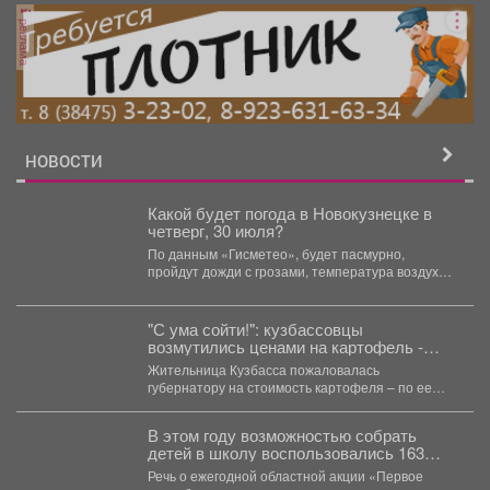
реклама
НОВОСТИ
Какой будет погода в Новокузнецке в
четверг, 30 июля?
По данным «Гисметео», будет пасмурно,
пройдут дожди с грозами, температура воздуха
...
"С ума сойти!": кузбассовцы
возмутились ценами на картофель -
власти ответили
Жительница Кузбасса пожаловалась
губернатору на стоимость картофеля – по ее
словам, в регионе он продается...
В этом году возможностью собрать
детей в школу воспользовались 163
малообеспеченные семьи
Речь о ежегодной областной акции «Первое
Междуреченска.