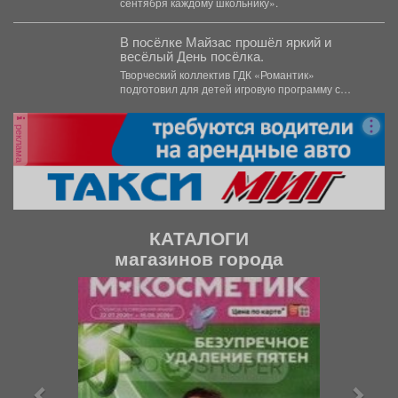
сентября каждому школьнику».
В посёлке Майзас прошёл яркий и
весёлый День посёлка.
Творческий коллектив ГДК «Романтик»
подготовил для детей игровую программу с
танцами, загадками и шарболом, а...
реклама
КАТАЛОГИ
магазинов города
П
С
р
л
е
е
д
д
ы
у