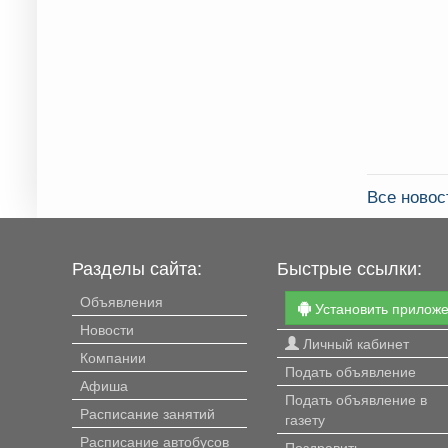
Все новос
Разделы сайта:
Быстрые ссылки:
Объявления
Установить прилож
Новости
Личный кабинет
Компании
Подать объявление
Афиша
Подать объявление в
Расписание занятий
газету
Расписание автобусов
Поздравить