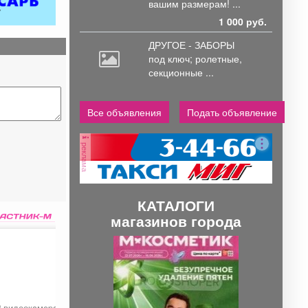
вашим размерам! ...
1 000 руб.
ДРУГОЕ - ЗАБОРЫ
под
ключ; ролетные,
секционные ...
Все объявления
Подать объявление
реклама
КАТАЛОГИ
магазинов города
П
С
р
л
е
е
д
д
P видеокaмepa iFlow
Автоматическое
Электроды «ОК-46