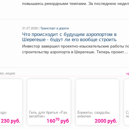
повышаясь рекордными темпами. За последнюю н
31.07.2026 |
Транспорт и дороги
Что происходит с будущим аэропортом в
Шерегеше - будут ли его вообще строить
Инвестор завершил проектно-изыскательские работы п
строительству аэропорта в Шерегеше. Теперь проект
должен пройти Главгосэкспертизу и...
КИ, АКЦИИ
ездо
Гель для бритья «Fax
Банкеты, свадьбы,
С
sensitive»
юбилеи
п
70
230 руб.
160
руб
2000 руб.