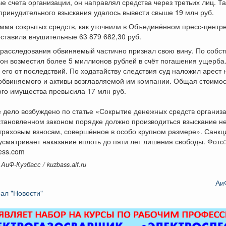
 счета организации, он направлял средства через третьих лиц. Т
принудительного взыскания удалось вывести свыше 19 млн руб.
ма сокрытых средств, как уточнили в Объединённом пресс‑центре
оставила внушительные 63 879 682,30 руб.
 расследования обвиняемый частично признал свою вину. По собс
он возместил более 5 миллионов рублей в счёт погашения ущерба.
 его от последствий. По ходатайству следствия суд наложил арест 
обвиняемого и активы возглавляемой им компании. Общая стоимос
го имущества превысила 17 млн руб.
 дело возбуждено по статье «Сокрытие денежных средств организа
становленном законом порядке должно производиться взыскание н
траховым взносам, совершённое в особо крупном размере». Санкц
усматривает наказание вплоть до пяти лет лишения свободы. Фото:
ress.com
АиФ-Кузбасс / kuzbass.aif.ru
Аи
ал "Новости"