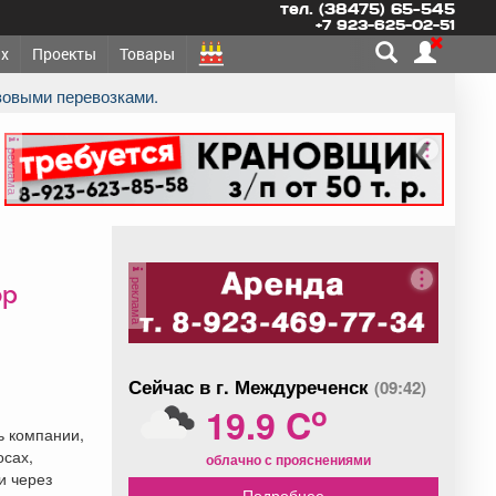
тел. (38475) 65-545
+7 923-625-02-51
х
Проекты
Товары
зовыми перевозками.
реклама
реклама
ор
Сейчас в г. Междуреченск
(09:42)
o
19.9 C
ь компании,
осах,
облачно с прояснениями
и через
Подробнее