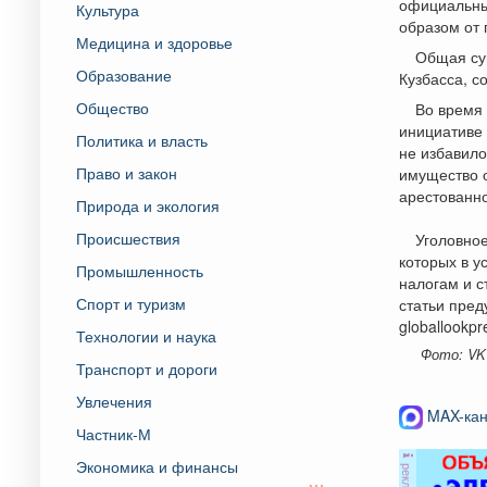
официальные
Культура
образом от 
Медицина и здоровье
Общая сум
Образование
Кузбасса, с
Общество
Во время
инициативе 
Политика и власть
не избавило
Право и закон
имущество 
арестованно
Природа и экология
Происшествия
Уголовное
которых в у
Промышленность
налогам и с
Спорт и туризм
статьи пред
globallookp
Технологии и наука
Фото: VK 
Транспорт и дороги
Увлечения
MAX-кан
Частник-М
Экономика и финансы
реклама