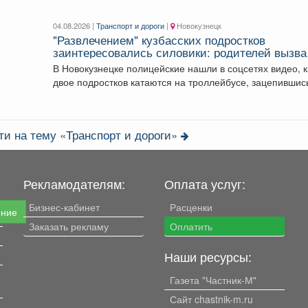
04.08.2026 |
Транспорт и дороги
|
Новокузнецк
"Развлечением" кузбасских подростков
заинтересовались силовики: родителей вызв
в полицию
В Новокузнецке полицейские нашли в соцсетях видео, к
двое подростков катаются на троллейбусе, зацепившис
сзади....
ти на тему «Транспорт и дороги»
Рекламодателям:
Оплата услуг:
Бизнес-кабинет
Расценки
ение
Заказать рекламу
Оплатить
Наши ресурсы:
Газета "Частник-М"
Сайт chastnik-m.ru