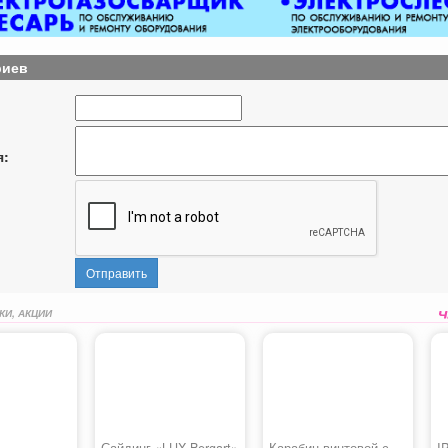
риев
я:
Отправить
КИ, АКЦИИ
Сайдинг «LUX Bergart»
Карабин винтовой с
I