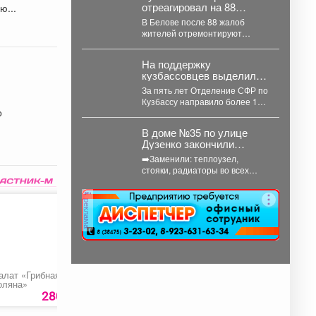
отреагировал на 88
еделю...
день готовность...
жалоб жителей: что
В Белове после 88 жалоб
изменится
жителей отремонтируют
улицу. В Беловском округе
отремонтируют улицу
На поддержку
Железнодорожную....
кузбассовцев выделили
143 миллиона: кто
За пять лет Отделение СФР по
получил помощь
Кузбассу направило более 143
о
миллионов рублей на
субсидирование
В доме №35 по улице
работодателей,...
Дузенко закончили
капитальный ремонт
➡️Заменили: теплоузел,
системы отопления.
стояки, радиаторы во всех
квартирах. Вместо старых -
новые биметаллические
реклама
батареи (они сделаны...
алат «Грибная
Поминальные обеды
Рулет из лаваша
оляна»
«Вариант №2»
280 руб.
874 руб.
252 ру