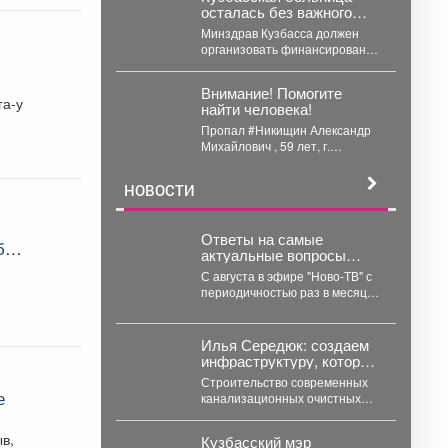
осталась без важного
оборудования – за это
Минздрав Кузбасса должен
ответил Минздрав
организовать финансирование
и обеспечить ремонт
неисправного рентгеновского
Внимание! Помогите
аппарата в больнице
га-у
найти человека!
Мариинска. ...
Пропал #Никищин Александр
Михайлович , 59 лет, г.
#Белово , #Кемеровская обл. С
4...
НОВОСТИ
Ответы на самые
актуальные вопросы
новокузнечан и жителей
С августа в эфире "Ново-ТВ" с
юга области.
периодичностью раз в месяц
будет выходить программа
"Первая студия"...
Илья Середюк: создаем
инфраструктуру, которая
напрямую повышает
Строительство современных
качество жизни людей
е
канализационных очистных
сооружений в пгт
Промышленная близится к
в,
Кузбасский мэр
завершению. На сегодняшний