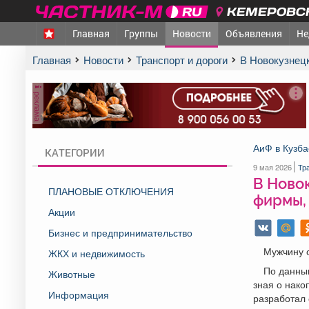
КЕМЕРОВСК
Главная
Группы
Новости
Объявления
Не
Главная
Новости
Транспорт и дороги
В Новокузне
реклама
АиФ в Кузба
КАТЕГОРИИ
9 мая 2026
Тр
В Ново
ПЛАНОВЫЕ ОТКЛЮЧЕНИЯ
фирмы,
Акции
Бизнес и предпринимательство
Мужчину о
ЖКХ и недвижимость
По данным
Животные
зная о нако
Информация
разработал 