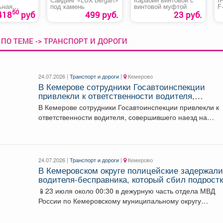
ьная
под камень
винтовой муфтой
F
50
lti»
418
руб
499 руб.
23 руб.
ПО ТЕМЕ -> ТРАНСПОРТ И ДОРОГИ
24.07.2026 |
Транспорт и дороги
|
Кемерово
В Кемерове сотрудники Госавтоинспекции
привлекли к ответственности водителя,
совершившего наезд на работника АЗС
В Кемерове сотрудники Госавтоинспекции привлекли к
ответственности водителя, совершившего наезд на
работника АЗС 🤳...
24.07.2026 |
Транспорт и дороги
|
Кемерово
В Кемеровском округе полицейские задержал
водителя-бесправника, который сбил подрост
на питбайке и скрылся с места
📱23 июля около 00:30 в дежурную часть отдела МВД
России по Кемеровскому муниципальному округу
поступило...