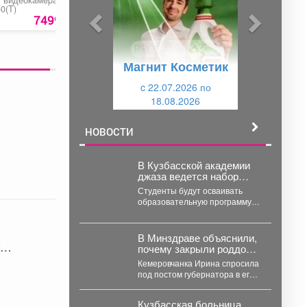
-0(T)
проветривание
ESAB»
ы
у
теплицы
7499 руб.
1256 руб.
2980 ру
«Термопривод 300С»
д
ю
у
щ
Магнит Косметик
щ
и
и
c 22.07.2026 по
й
18.08.2026
й
НОВОСТИ
В Кузбасской академии
джаза ведется набор
абитуриентов на
Студенты будут осваивать
специальность
образовательную программу,
Музыкальное искусство
созданную народным
эстрады.
артистом Российской
и
Федерации Игорем Бутманом.
В Минздраве объяснили,
ка
Обучение вокальному
почему закрыли роддом в
мастерству...
Кировском в Кемерове
Кемеровчанка Ирина спросила
под постом губернатора в его
соцсетях, почему закрыли
роддом в Кировском районе...
Кузбасская больница