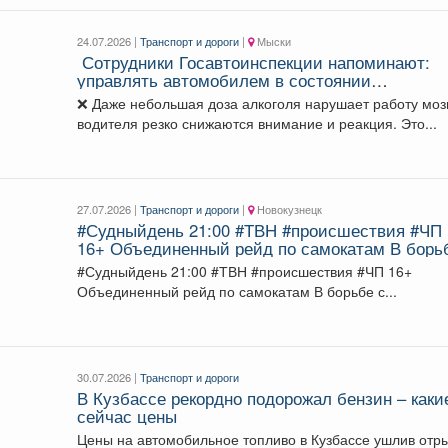
24.07.2026 |
Транспорт и дороги
|
Мыски
Сотрудники Госавтоинспекции напоминают:
управлять автомобилем в состоянии
алкогольного или наркотического опьянения
❌ Даже небольшая доза алкоголя нарушает работу моз
категорически недопустимо!
водителя резко снижаются внимание и реакция. Это...
27.07.2026 |
Транспорт и дороги
|
Новокузнецк
#Судныйдень 21:00 #ТВН #происшествия #ЧП
16+ Объединенный рейд по самокатам В борьбе
с правонарушениями все средства хороши.
#Судныйдень 21:00 #ТВН #происшествия #ЧП 16+
Объединенный рейд по самокатам В борьбе с...
30.07.2026 |
Транспорт и дороги
В Кузбассе рекордно подорожал бензин – каки
сейчас цены
Цены на автомобильное топливо в Кузбассе ушлив отры