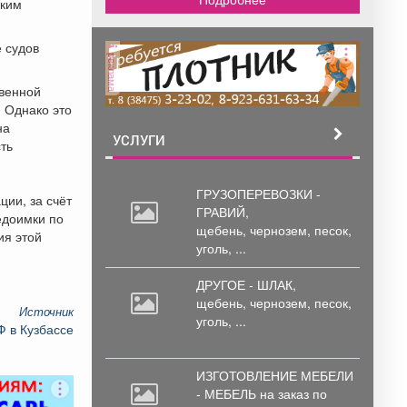
аким
 судов
реклама
твенной
 Однако это
на
УСЛУГИ
ть
ГРУЗОПЕРЕВОЗКИ -
ции, за счёт
ГРАВИЙ,
едоимки по
щебень,
чернозем, песок,
ия этой
уголь, ...
ДРУГОЕ - ШЛАК,
щебень,
чернозем, песок,
Источник
уголь, ...
Ф в Кузбассе
ИЗГОТОВЛЕНИЕ МЕБЕЛИ
- МЕБЕЛЬ на
заказ по