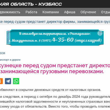
АЯ ОБЛАСТЬ - КУЗБАСС
движимость
Работа
Компании
Афиша
Обучение
Отды
цке перед судом предстанет директор фирмы, занимающейся гру
реклама
ссе
анспорт и дороги
кузнецке перед судом предстанет директ
 занимающейся грузовыми перевозками.
бвиняют в сокрытии денежных средств от налоговых органов.
 следствия, в период с октября по декабрь 2024 года руководител
пившейся налоговой задолженности и неуплаченных страховых взн
схему ухода от обязательств. Вместо того, чтобы проводить платеж