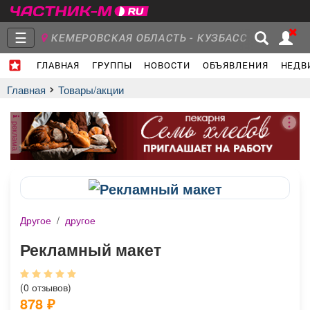
☰
КЕМЕРОВСКАЯ ОБЛАСТЬ - КУЗБАСС
ГЛАВНАЯ
ГРУППЫ
НОВОСТИ
ОБЪЯВЛЕНИЯ
НЕДВ
Главная
Группы
Новости
Главная
Товары/акции
реклама
Объявления
Недвижимость
Услуги
Другое
/
другое
Работа
Транспорт
Компании
Рекламный макет
(0 отзывов)
878
₽