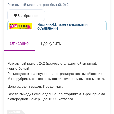
Афиша
Обучение
Проекты
Рекламный макет, черно-белый, 2х2
В избранное
Частник-М, газета рекламы и
объявлений
Товары
Поздравления
Погода
Описание
Где купить
ТВ программа
Я - пенсионер
Рекламный макет, 2х2 (размер стандартной визитки),
черно-белый.
Размещается на внутренних страницах газеты «Частник-
М» в рубрике, соответствующей теме рекламного макета.
Цена за один выход. Предоплата.
Газета выходит еженедельно, по вторникам. Срок приема
в очередной номер - до 16.00 четверга.