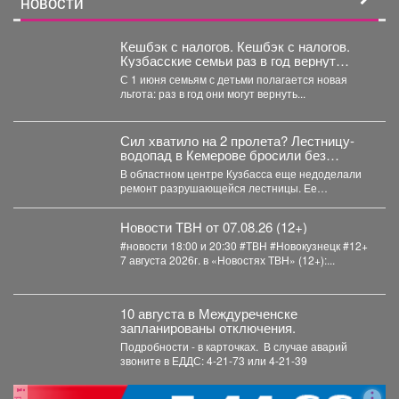
НОВОСТИ
Кешбэк с налогов. Кешбэк с налогов.
Кузбасские семьи раз в год вернут
часть уплаченных денег
С 1 июня семьям с детьми полагается новая
льгота: раз в год они могут вернуть...
Сил хватило на 2 пролета? Лестницу-
водопад в Кемерове бросили без
ремонта
В областном центре Кузбасса еще недоделали
ремонт разрушающейся лестницы. Ее
состояние беспокоит местных жителей. ...
Новости ТВН от 07.08.26 (12+)
#новости 18:00 и 20:30 #ТВН #Новокузнецк #12+
7 августа 2026г. в «Новостях ТВН» (12+):...
10 августа в Междуреченске
запланированы отключения.
Подробности - в карточках. ️ В случае аварий
звоните в ЕДДС: 4-21-73 или 4-21-39