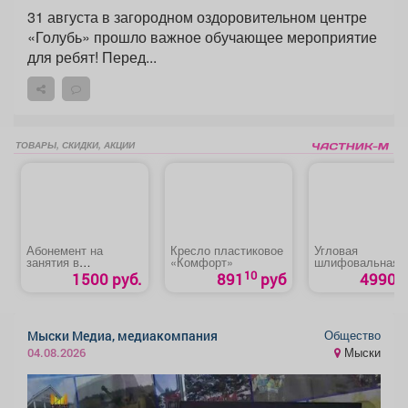
31 августа в загородном оздоровительном центре
«Голубь» прошло важное обучающее мероприятие
для ребят! Перед...
ТОВАРЫ, СКИДКИ, АКЦИИ
Абонемент на
Кресло пластиковое
Угловая
занятия в
«Комфорт»
шлифовальная
тренажерном зале
машина «Hansko
10
1500 руб.
891
руб
4990 р
для студентов
HAG1012»
Общество
Мыски Медиа, медиакомпания
Мыски
04.08.2026