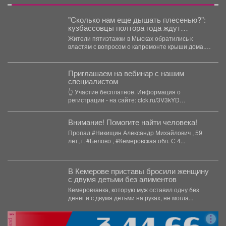
"Сколько нам еще дышать плесенью?":
кузбассовцы полтора года ждут
ремонта крыши
Жители пятиэтажки в Мысках обратились к
властям с вопросом о капремонте крыши дома.
Пост...
Приглашаем на вебинар с нашим
специалистом
👆 Участие бесплатное. Информация о
регистрации - на сайте: clck.ru/3V3kYD
Подробная программа вебинара -...
Внимание! Помогите найти человека!
Пропал #Никищин Александр Михайлович , 59
лет, г. #Белово , #Кемеровская обл. С 4...
В Кемерове приставы бросили женщину
с двумя детьми без алиментов
Кемеровчанка, которую муж оставил одну без
денег и с двумя детьми на руках, не могла...