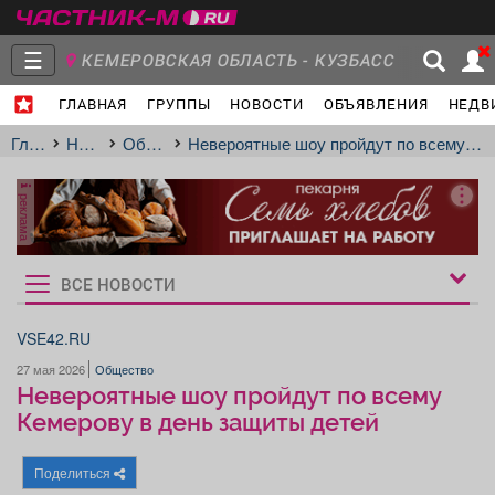
☰
КЕМЕРОВСКАЯ ОБЛАСТЬ - КУЗБАСС
ГЛАВНАЯ
ГРУППЫ
НОВОСТИ
ОБЪЯВЛЕНИЯ
НЕДВ
Главная
Группы
Новости
Главная
Новости
Общество
Невероятные шоу пройдут по всему Кемерову в день защиты детей
реклама
Объявления
Недвижимость
Услуги
ВСЕ НОВОСТИ
Рукбрики
новостей
VSE42.RU
27 мая 2026
Общество
Работа
Транспорт
Компании
Невероятные шоу пройдут по всему
Кемерову в день защиты детей
Поделиться