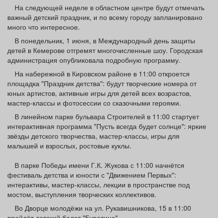
Афиша
Обучение
Проекты
На следующей неделе в областном центре будут отмечать
важный детский праздник, и по всему городу запланировано
много что интересное.
В понедельник, 1 июня, в Международный день защиты
детей в Кемерове отгремят многочисленные шоу. Городская
администрация опубликовала подробную программу.
Товары
Поздравления
Погода
На набережной в Кировском районе в 11:00 откроется
площадка "Праздник детства": будут творческие номера от
юных артистов, активные игры для детей всех возрастов,
мастер‑классы и фотосессии со сказочными героями.
ТВ программа
Я - пенсионер
В линейном парке бульвара Строителей в 11:00 стартует
интерактивная программа "Пусть всегда будет солнце": яркие
звёзды детского творчества, мастер-классы, игры для
малышей и взрослых, ростовые куклы.
В парке Победы имени Г.К. Жукова с 11:00 начнётся
фестиваль детства и юности с "Движением Первых":
интерактивы, мастер-классы, лекции в пространстве под
мостом, выступления творческих коллективов.
Во Дворце молодёжи на ул. Рукавишникова, 15 в 11:00
пройдёт детский балет "Буратино".