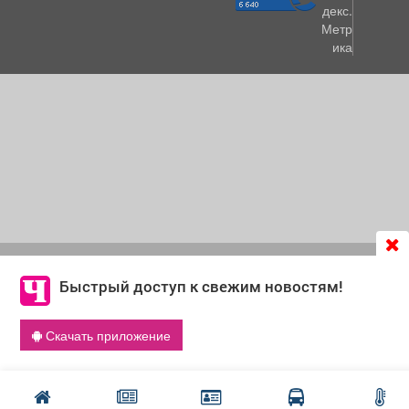
Продолжая использовать сайт
chastnik-m.ru
, Вы даете
согласие на обработку файлов cookie, которые
Быстрый доступ к свежим новостям!
обеспечивают корректную работу сайта и сбора
информации для улучшения качества сервисов.
Скачать приложение
Что такое cookie