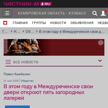
☰
КЕМЕРОВСКАЯ ОБЛАСТЬ - КУЗБАСС
ГЛАВНАЯ
ГРУППЫ
НОВОСТИ
ОБЪЯВЛЕНИЯ
НЕДВ
Главная
Группы
Новости
Главная
Новости
Общество
В этом году в Междуреченске свои двери откроют пять загородных лагерей
реклама
Объявления
Недвижимость
Услуги
ВСЕ НОВОСТИ
Рукбрики
новостей
Павел Камбалин
21 мая 2026
Общество
Работа
Транспорт
Компании
В этом году в Междуреченске свои
двери откроют пять загородных
лагерей