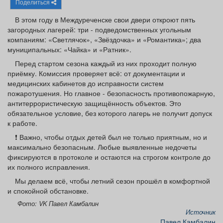
Поделиться
Афиша
Обучение
Проекты
В этом году в Междуреченске свои двери откроют пять
загородных лагерей: три - подведомственных угольным
компаниям: «Светлячок», «Звёздочка» и «Романтика»; два
муниципальных: «Чайка» и «Ратник».
Товары
Поздравления
Погода
Перед стартом сезона каждый из них проходит полную
приёмку. Комиссия проверяет всё: от документации и
медицинских кабинетов до исправности систем
пожаротушения. Но главное - безопасность противопожарную,
антитеррористическую защищённость объектов. Это
обязательное условие, без которого лагерь не получит допуск
ТВ программа
Я - пенсионер
к работе.
❗ Важно, чтобы отдых детей был не только приятным, но и
максимально безопасным. Любые выявленные недочеты
фиксируются в протоколе и остаются на строгом контроле до
их полного исправления.
Мы делаем всё, чтобы летний сезон прошёл в комфортной
и спокойной обстановке.
Фото: VK Павел Камбалин
Источник
Павел Камбалин