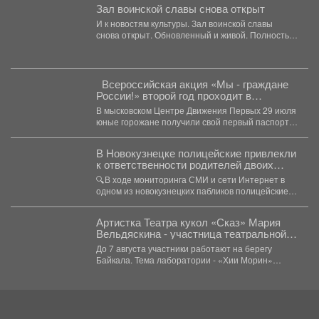
Зал воинской славы снова открыт
И к новостям культуры. Зал воинской славы
снова открыт. Обновленный и живой. Полностью
преобразили фойе:...
Всероссийская акция «Мы - граждане
России!» второй год проходит в
Библиотеке
В мысковском Центре Движения Первых 29 июля
юные горожане получили свой первый паспорт.
🎉В...
В Новокузнецке полицейские привлекли
к ответственности родителей двоих
зацеперов
🔍В ходе мониторинга СМИ и сети Интернет в
одном из новокузнецких пабликов полицейские
обнаружили видеозапись,...
Артистка Театра кукол «Сказ» Мария
Вельдяскина - участница театральной
лаборатории «Хии Морин: поэзия
До 7 августа участники работают на берегу
стихий» на Байкале.
Байкала. Тема лаборатории - «Хии Морин»
(«конь ветра»),...