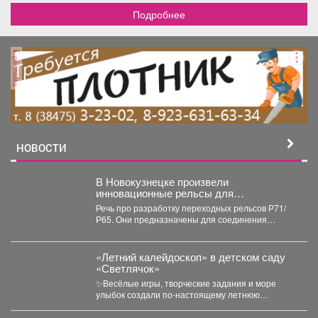
Подробнее
реклама
НОВОСТИ
В Новокузнецке произвели
инновационные рельсы для
тяжеловесного движения
Речь про разработку переходных рельсов Р71/
Р65. Они предназначены для соединения
рельсов двух типов в путях...
«Летний калейдоскоп» в детском саду
«Светлячок»
✨Весёлые игры, творческие задания и море
улыбок создали по-настоящему летнюю
атмосферу счастья! 👀Кто принял...