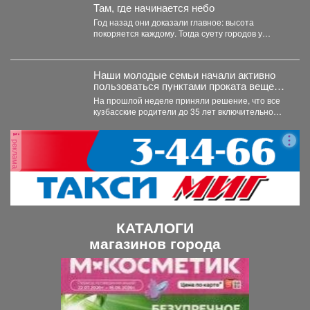
Там, где начинается небо
Год назад они доказали главное: высота
покоряется каждому. Тогда суету городов у
подножия Югуса оставили...
Наши молодые семьи начали активно
пользоваться пунктами проката вещей
для новорожденных.
На прошлой неделе приняли решение, что все
кузбасские родители до 35 лет включительно
могут стать...
реклама
КАТАЛОГИ
магазинов города
П
С
р
л
е
е