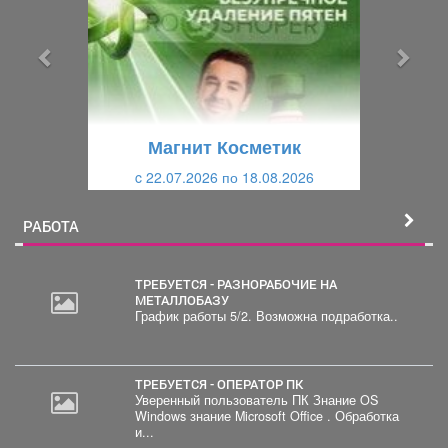
д
д
ы
у
д
ю
у
щ
щ
и
Магнит Косметик
и
й
c 22.07.2026 по 18.08.2026
й
РАБОТА
ТРЕБУЕТСЯ - РАЗНОРАБОЧИЕ НА
МЕТАЛЛОБАЗУ
График работы 5/2. Возможна подработка..
ТРЕБУЕТСЯ - ОПЕРАТОР ПК
Уверенный пользователь ПК Знание OS
Windows знание Microsoft Office . Обработка
и...