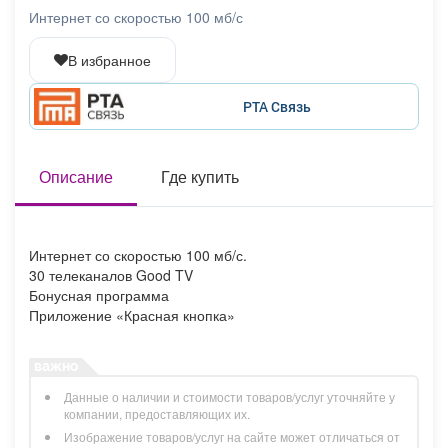
Афиша
Обучение
Проекты
Интернет со скоростью 100 мб/с
В избранное
РТА Связь
Товары
Поздравления
Погода
Описание
Где купить
ТВ программа
Я - пенсионер
Интернет со скоростью 100 мб/с.
30 телеканалов Good TV
Бонусная программа
Приложение «Красная кнопка»
Данные о наличии и стоимости товаров/услуг уточняйте у
компании, предоставляющих их.
Изображение товаров/услуг на сайте может отличаться от