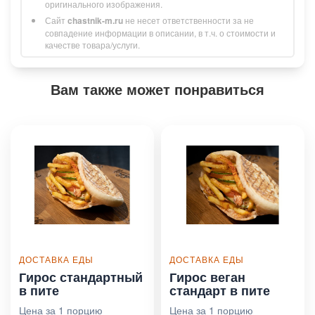
оригинального изображения.
Сайт
chastnik-m.ru
не несет ответственности за не
совпадение информации в описании, в т.ч. о стоимости и
качестве товара/услуги.
Вам также может понравиться
ДОСТАВКА ЕДЫ
ДОСТАВКА ЕДЫ
Гирос стандартный
Гирос веган
в пите
стандарт в пите
Цена за 1 порцию
Цена за 1 порцию