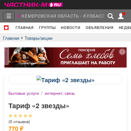
☰
КЕМЕРОВСКАЯ ОБЛАСТЬ - КУЗБАСС
ГЛАВНАЯ
ГРУППЫ
НОВОСТИ
ОБЪЯВЛЕНИЯ
НЕДВ
Главная
Группы
Новости
Главная
Товары/акции
реклама
Объявления
Недвижимость
Услуги
Бытовые услуги
/
интернет, связь
Работа
Транспорт
Компании
Тариф «2 звезды»
(0 отзывов)
770
₽