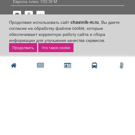
Европа плюс 103.3FM
Продолжая использовать сайт
chastnik-m.ru
, Вы даете
согласие на обработку файлов cookie, которые
обеспечивают корректную работу сайта и сбора
информации для улучшения качества сервисов.
Политика конфиденциальности
Что такое cookie
Публикации с пометкой «Реклама», «На правах рекламы»,
«Партнёрский проект» оплачены рекламодателем.
Редакция сайта не несет ответственности за достоверность
информации, содержащейся в рекламных материалах и
объявлениях.
+16
© 2006-2026
ООО "Частник-М"