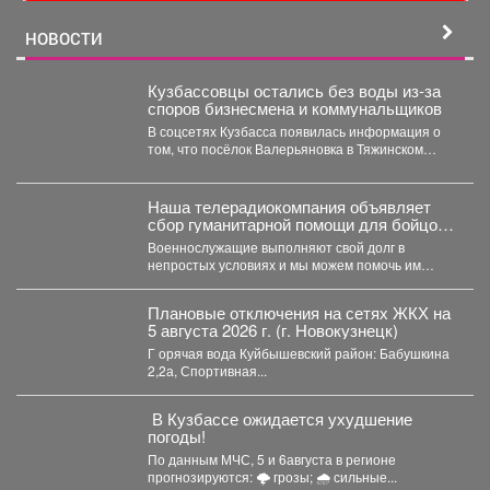
НОВОСТИ
Кузбассовцы остались без воды из-за
споров бизнесмена и коммунальщиков
В соцсетях Кузбасса появилась информация о
том, что посёлок Валерьяновка в Тяжинском
районе остался без...
Наша телерадиокомпания объявляет
сбор гуманитарной помощи для бойцов
СВО
Военнослужащие выполняют свой долг в
непростых условиях и мы можем помочь им
конкретными вещами. Мы...
Плановые отключения на сетях ЖКХ на
5 августа 2026 г. (г. Новокузнецк)
Г орячая вода Куйбышевский район: Бабушкина
2,2а, Спортивная...
️ В Кузбассе ожидается ухудшение
погоды!
По данным МЧС, 5 и 6августа в регионе
прогнозируются: 🌩 грозы; 🌧 сильные...