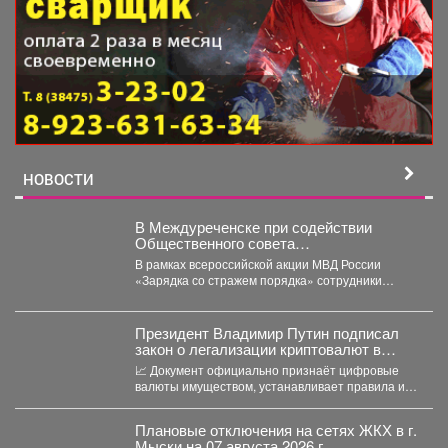
НОВОСТИ
В Междуреченске при содействии
Общественного совета
полицейские провели утреннюю зарядку
В рамках всероссийской акции МВД России
для детей из лагеря дневного
«Зарядка со стражем порядка» сотрудники
пребывания
полиции совместно с членом...
Президент Владимир Путин подписал
закон о легализации криптовалют в
России.
📈 Документ официально признаёт цифровые
валюты имуществом, устанавливает правила их
оборота и гарантирует судебную защиту...
Плановые отключения на сетях ЖКХ в г.
Мыски на 07 августа 2026 г.