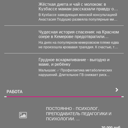
Жёсткая диета и чай с молоком: в
Кузбассе мамам рассказали правду о
грудном вскармливании
В Кузбассе заведующая женской консультацией
Анастасия Подушко развеяла популярные мифы
о питании кормящих мам. ...
Чудесная история спасения: на Красном
озере в Кемерове предотвратили
трагедию
На днях на популярном кемеровском пляже едва
не произошла кровавая трагедия. К счастью, там
отдыхала...
Грудное вскармливание - выгодно и
маме, и ребёнку
Малышам: ✅ Профилактика метаболических
нарушений. Длительное ГВ снижает риск
ожирения в детском...
РАБОТА
ПОСТОЯННО - ПСИХОЛОГ,
ПРЕПОДАВАТЕЛЬ
ПЕДАГОГИКИ И
ПСИХОЛОГИИ. ...
30 000 руб.