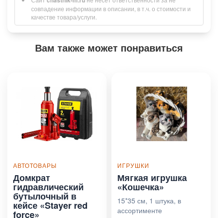
совпадение информации в описании, в т.ч. о стоимости и
качестве товара/услуги.
Вам также может понравиться
АВТОТОВАРЫ
ИГРУШКИ
Домкрат
Мягкая игрушка
гидравлический
«Кошечка»
бутылочный в
15*35 см, 1 штука, в
кейсе «Stayer red
ассортименте
force»