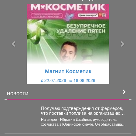
П
С
р
л
е
е
д
д
ы
у
д
ю
у
щ
щ
и
Магнит Косметик
и
й
c 22.07.2026 по 18.08.2026
й
НОВОСТИ
Получаю подтверждения от фермеров,
что поставки топлива на организацию
уборочной кампании уже начались.
На видео - Ибрагим Джабиев, руководитель
хозяйства в Юргинском округе. Он обрабатывает
более пяти тысяч...