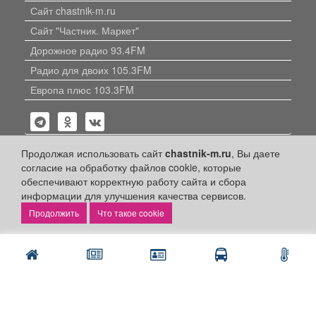
Сайт chastnik-m.ru
Сайт "Частник. Маркет"
Дорожное радио 93.4FM
Радио для двоих 105.3FM
Европа плюс 103.3FM
Продолжая использовать сайт
chastnik-m.ru
, Вы даете
согласие на обработку файлов cookie, которые
обеспечивают корректную работу сайта и сбора
Политика конфиденциальности
информации для улучшения качества сервисов.
Публикации с пометкой «Реклама», «На правах рекламы»,
Что такое cookie
«Партнёрский проект» оплачены рекламодателем.
Редакция сайта не несет ответственности за достоверность
информации, содержащейся в рекламных материалах и
объявлениях.
+16
© 2006-2026
ООО "Частник-М"