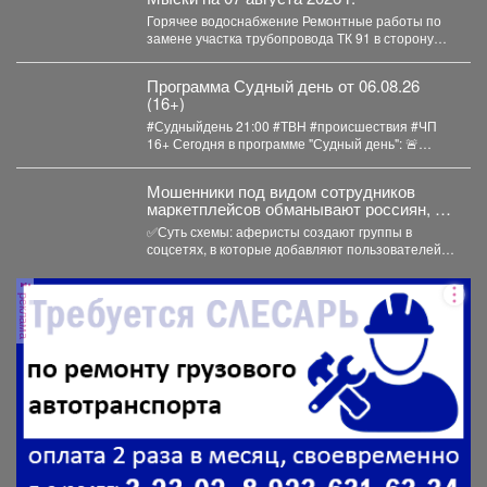
Горячее водоснабжение Ремонтные работы по
замене участка трубопровода ТК 91 в сторону
т.37 ул....
Программа Судный день от 06.08.26
(16+)
#Судныйдень 21:00 #ТВН #происшествия #ЧП
16+ Сегодня в программе "Судный день": 🚨
Профилактическое...
Мошенники под видом сотрудников
маркетплейсов обманывают россиян, у
которых скоро день рождения.
✅Суть схемы: аферисты создают группы в
соцсетях, в которые добавляют пользователей в
преддверии их дня...
реклама