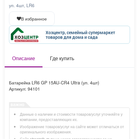
Афиша
Обучение
Проекты
уп. 4шт, LR6
В избранное
Хозцентр, семейный супермаркет
товаров для дома и сада
Товары
Поздравления
Погода
Описание
Где купить
ТВ программа
Я - пенсионер
Батарейка LR6 GP 15AU-CR4 Ultra (уп. 4шт)
Артикул: 94101
Данные о наличии и стоимости товаров/услуг уточняйте у
компании, предоставляющих их.
Изображение товаров/услуг на сайте может отличаться от
оригинального изображения.
Сайт
chastnik-m.ru
не несет ответственности за не