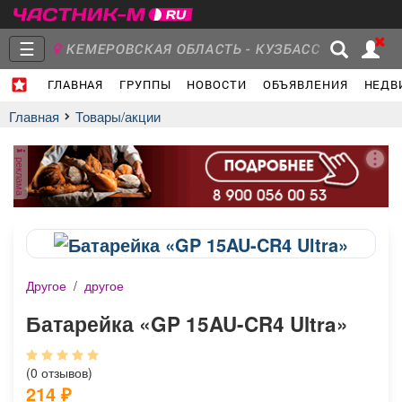
☰
КЕМЕРОВСКАЯ ОБЛАСТЬ - КУЗБАСС
ГЛАВНАЯ
ГРУППЫ
НОВОСТИ
ОБЪЯВЛЕНИЯ
НЕДВ
Главная
Группы
Новости
Главная
Товары/акции
реклама
Объявления
Недвижимость
Услуги
Другое
/
другое
Работа
Транспорт
Компании
Батарейка «GP 15AU-CR4 Ultra»
(0 отзывов)
214
₽