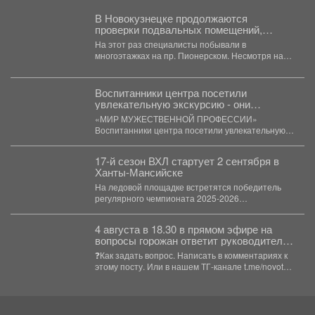
В Новокузнецке продолжаются
проверки подвальных помещений,
которые при необходимости могут
На этот раз специалисты побывали в
служить временным укрытием для
многоэтажках на пр. Пионерском. Несмотря на
граждан.
то, что...
Воспитанники центра посетили
увлекательную экскурсию - они
побывали на территории пожарной
«МИР МУЖЕСТВЕННОЙ ПРОФЕССИИ»
части.
Воспитанники центра посетили увлекательную
экскурсию - они побывали на территории
пожарной...
17-й сезон ВХЛ стартует 2 сентября в
Ханты-Мансийске
На ледовой площадке встретятся победитель
регулярного чемпионата 2025-2026
новокузнецкий «Металлург» и чемпион России
«Югра». ...
4 августа в 18.30 в прямом эфире на
вопросы горожан ответит руководитель
администрации Куйбышевского района
❓Как задать вопрос. Написать в комментариях к
Сергей Николаевич Маисеев.
этому посту. Или в нашем ТГ-канале t.me/novotv
...