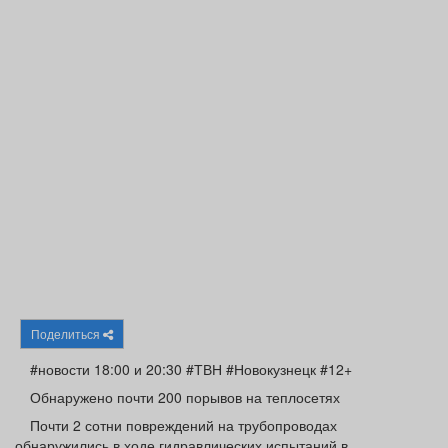
Афиша
Обучение
Проекты
Товары
Поздравления
Погода
ТВ программа
Я - пенсионер
Поделиться
#новости 18:00 и 20:30 #ТВН #Новокузнецк #12+
Обнаружено почти 200 порывов на теплосетях
Почти 2 сотни повреждений на трубопроводах
обнаружились в ходе гидравлических испытаний в