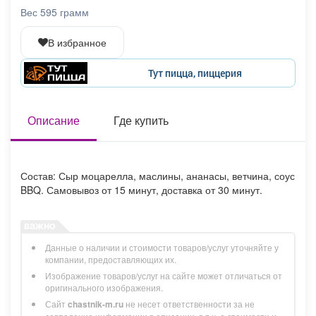
Афиша
Обучение
Проекты
Вес 595 грамм
В избранное
Тут пицца, пиццерия
Товары
Поздравления
Погода
Описание
Где купить
ТВ программа
Я - пенсионер
Состав: Сыр моцарелла, маслины, ананасы, ветчина, соус
BBQ. Самовывоз от 15 минут, доставка от 30 минут.
Данные о наличии и стоимости товаров/услуг уточняйте у
компании, предоставляющих их.
Изображение товаров/услуг на сайте может отличаться от
оригинального изображения.
Сайт
chastnik-m.ru
не несет ответственности за не