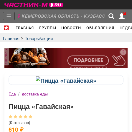
☰
КЕМЕРОВСКАЯ ОБЛАСТЬ - КУЗБАСС
ГЛАВНАЯ
ГРУППЫ
НОВОСТИ
ОБЪЯВЛЕНИЯ
НЕДВ
Главная
Группы
Новости
Главная
Товары/акции
реклама
Объявления
Недвижимость
Услуги
Еда
/
доставка еды
Работа
Транспорт
Компании
Пицца «Гавайская»
(0 отзывов)
610
₽