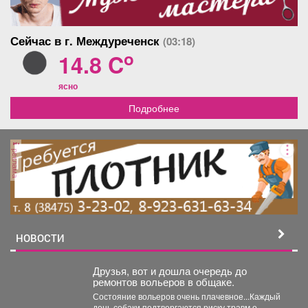
Сейчас в г. Междуреченск
(03:18)
o
14.8 C
ясно
Подробнее
реклама
НОВОСТИ
Друзья, вот и дошла очередь до
ремонтов вольеров в общаке.
Состояние вольеров очень плачевное...Каждый
день собаки подтвергаются риску травм о