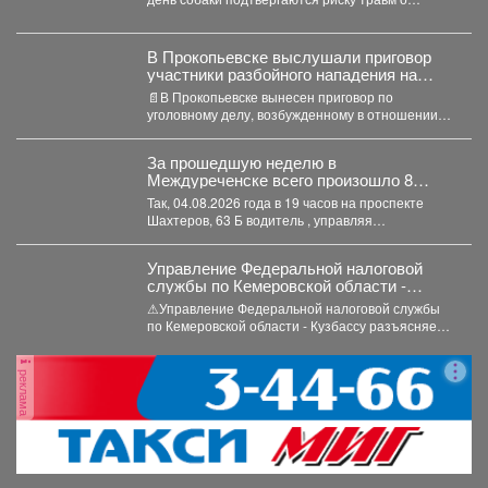
порванные сетки и вырванные двери....
В Прокопьевске выслушали приговор
участники разбойного нападения на
женщину
📄В Прокопьевске вынесен приговор по
уголовному делу, возбужденному в отношении
ранее судимого 43-летнего и 39-летней...
За прошедшую неделю в
Междуреченске всего произошло 8
дорожно-транспортных происшествий, 3
Так, 04.08.2026 года в 19 часов на проспекте
- с пострадавшими.
Шахтеров, 63 Б водитель , управляя
автомобилем...
Управление Федеральной налоговой
службы по Кемеровской области -
Кузбассу разъясняет порядок
⚠Управление Федеральной налоговой службы
налогообложения доходов по вкладам в
по Кемеровской области - Кузбассу разъясняет
банках.
порядок налогообложения доходов по вкладам...
реклама