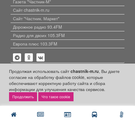
Газета "Частник-М"
Сайт chastnik-m.ru
Сайт "Частник. Маркет"
Дорожное радио 93.4FM
Радио для двоих 105.3FM
Европа плюс 103.3FM
Продолжая использовать сайт
chastnik-m.ru
, Вы даете
согласие на обработку файлов cookie, которые
обеспечивают корректную работу сайта и сбора
Политика конфиденциальности
информации для улучшения качества сервисов.
Публикации с пометкой «Реклама», «На правах рекламы»,
Что такое cookie
«Партнёрский проект» оплачены рекламодателем.
Редакция сайта не несет ответственности за достоверность
информации, содержащейся в рекламных материалах и
объявлениях.
+16
© 2006-2026
ООО "Частник-М"