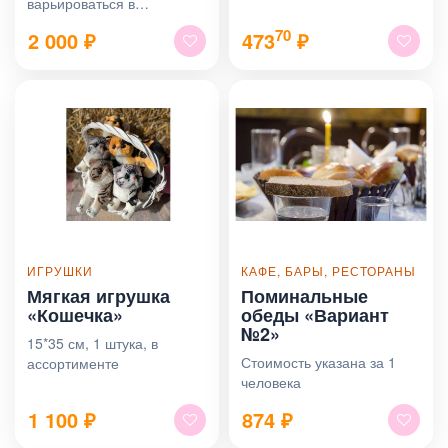
варьироваться в
зависимости от длины
70
2 000
₽
473
₽
волос от 2000 до 4000
ИГРУШКИ
КАФЕ, БАРЫ, РЕСТОРАНЫ
Мягкая игрушка
Поминальные
«Кошечка»
обеды «Вариант
№2»
15*35 см, 1 штука, в
Стоимость указана за 1
ассортименте
человека
1 100
₽
874
₽