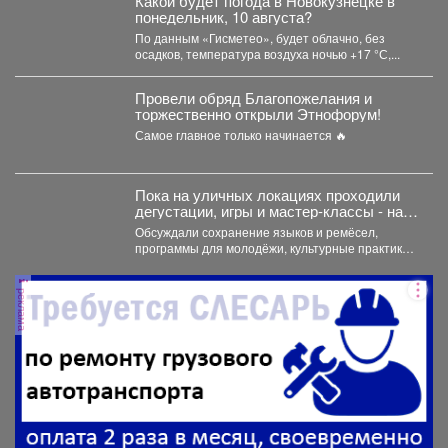
Какой будет погода в Новокузнецке в
понедельник, 10 августа?
По данным «Гисметео», будет облачно, без
осадков, температура воздуха ночью +17 °С,...
Провели обряд Благопожелания и
торжественно открыли Этнофорум!
Самое главное только начинается 🔥
Пока на уличных локациях проходили
дегустации, игры и мастер‑классы - на
секционных площадках кипела
Обсуждали сохранение языков и ремёсел,
серьезная работа
программы для молодёжи, культурные практики
и как связать традиции с...
реклама