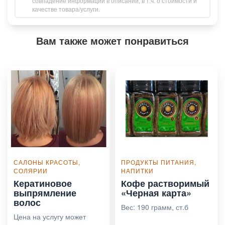
совпадение информации в описании, в т.ч. о стоимости и
качестве товара/услуги.
Вам также может понравиться
САЛОНЫ КРАСОТЫ,
ПРОДУКТЫ ПИТАНИЯ,
СОЛЯРИИ
НАПИТКИ
Кератиновое
Кофе растворимый
выпрямление
«Черная карта»
волос
Вес: 190 грамм, ст.б
Цена на услугу может