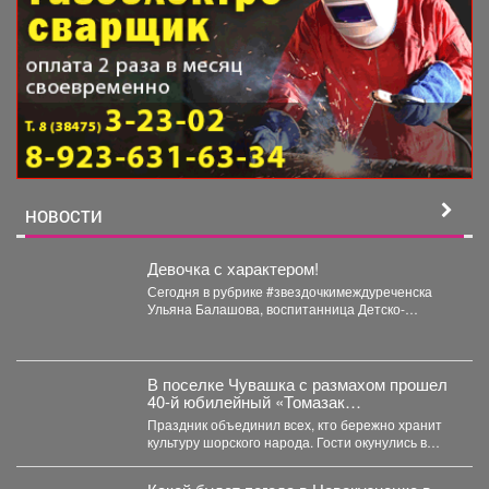
НОВОСТИ
Девочка с характером!
Сегодня в рубрике #звездочкимеждуреченска
Ульяна Балашова, воспитанница Детско-
юношеского центра по программе «Рукопашный
бой». Ульяна-одаренная,...
В поселке Чувашка с размахом прошел
40-й юбилейный «Томазак
Пайрам-2026».
Праздник объединил всех, кто бережно хранит
культуру шорского народа. Гости окунулись в
национальный колорит:...