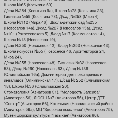
Школа №65 (Косыгина 63),
Д/сад №254 (Косыгина 9а), Школа №78 (Косыгина 23),
Гимназия №59 (Косыгина 73), Д/сад №258 (Мира 4),
Школа №112 (Мира 46), Школа-детский сад №235
(Новоселов 14а), Д/сад №227 (Новоселов 15а), Д/сад
№101 (Рокоссовского 5), Д/сад №17 (Космонавтов 14),
Школа №13 (Новоселов 19),
Д/сад №250 (Новоселов 42), Д/сад №253 (Новоселов 43),
Школа искусств №55 (Новоселов 46, Архитекторов 24,
Мира 24),
Д/сад №255 (Новоселов 48), Гимназия №32 (Новоселов
53), Д/сад №260 (Новоселов 63), Д/сад №136
(Олимпийская 16а), Дом-интернат для престарелых и
инвалидов (Олимпийская 17),
Д/сад № 252 (Олимпийская
18), Школа №36 (Олимпийская 20),
Стоматология (Авиаторов 31), "Молодость Запсиба"
(Авиаторов 56), ДЮСШ №7 (Авиаторов 56), Центр ДТТ
"Спектр" (Авиаторов 56), Котельная (Новоильинский район)
(Авиаторов 56а), МЦ "Здоровое поколение" (Авиаторов 75),
Музей шорской культуры "Тазыхан" (Авиаторов 80),