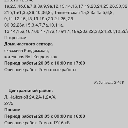
1а,2,3,4б,6а,7,8,8а,9,9а,12,13,14,16,17,19,23,24,25,26,30,32
21б,1а/1,35,36,40,36,8г, Ташкентская 1а,2,3а,4а,5,6,8,
9,11,12,15,18,19,19а,20,21,25, 28,
30,32,26а,15,3,4,7,7а,10,11а,
13,14,15а,16,16б,17,17а,17а/1,1,18а,20а,22,23,24,20г,12,2г/2
Покровская
Дома частного сектора
скважина Кондомская,
котельная №1 Кондомская
Период работы 20.05 с 10:00 по 17:00
Описание работ: Ремонтные работы
Работает: ЭЧ-18
Центральный район:
Л. Чайкиной 2А,2А/1,2А/4,
2А/5
Прочие
Период работы 20.05 с 09:00 по 16:00
Описание работ: Ремонт РУ-6 кВ