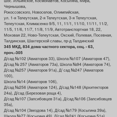
шос. Ильинское, Космонавтов, Косыгина, Мира,
Чернышова,
Рокоссовского, Новоселов, Олимпийская,
ул. 1-я Телеутская, 2-я Телеутская, 3-я Телеутская,
Телеутская, Климасенко 9/5, 11, 11/1, 11/10, 11/11, 11/2,
11/5, 11/6, 11/7, 11/8, 11/9, Автотранспортная 18, 22,
Моховая 22, Ново-Телеутская, Окский, Полевая, Посевная,
Талдинская, Шахтерской славы, пр-д Талдинский
3
45
МКД
,
834 дома частного сектора, соц. - 63,
проч.-305
Д/сад №102 (Авиаторов 33), Школа №107 (Авиаторов 47),
Д/сад № 257 (Авиаторов 73а), Школа №94 (Авиаторов 74),
Д/сад №257 (Авиаторов 91а), Д/ сад №247 (Авиаторов
100),
Школа №14 (Авиаторов 106),
Д/сад №256 (Авиаторов 124), Д/сад №148 (Архитекторов
24а), Д/сад (Березовая роща 4),
Д/сад №107 (Запсибовцев 31а), Д/сад №106 (Запсибовцев
35а),
Д/сад №104 (Звездова 14), Д/сад №179 (Косыгина 39а),
Школа №77 (Косыгина 49), Д/сад №241 (Косыгина 51а),