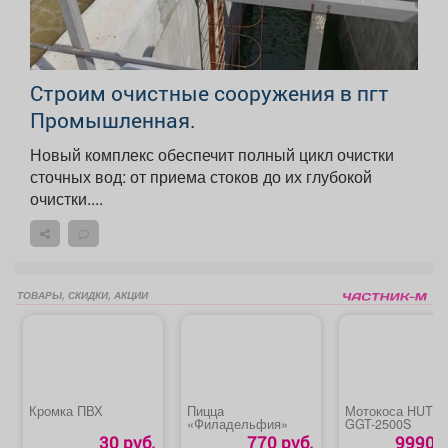
Строим очистные сооружения в пгт
Промышленная.
Новый комплекс обеспечит полный цикл очистки
сточных вод: от приема стоков до их глубокой
очистки....
ТОВАРЫ, СКИДКИ, АКЦИИ
Кромка ПВХ
Пицца
Мотокоса HUTE
«Филадельфия»
GGT-2500S
30 руб.
770 руб.
9990 р