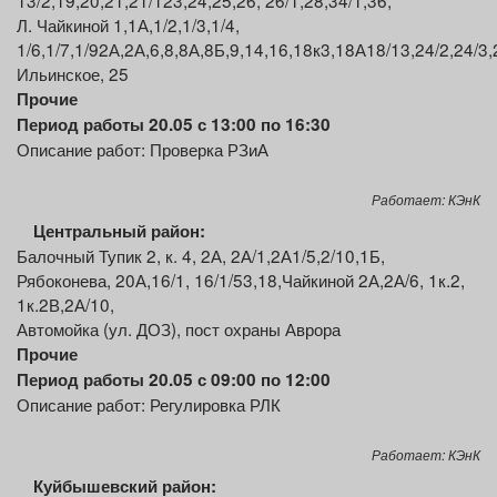
13/2,19,20,21,21/123,24,25,26, 26/1,28,34/1,36,
Л. Чайкиной 1,1А,1/2,1/3,1/4,
1/6,1/7,1/92А,2А,6,8,8А,8Б,9,14,16,18к3,18А18/13,24/2,24/3
Ильинское, 25
Прочие
Период работы 20.05 с 13:00 по 16:30
Описание работ: Проверка РЗиА
Работает: КЭнК
Центральный район:
Балочный Тупик 2, к. 4, 2А, 2А/1,2А1/5,2/10,1Б,
Рябоконева, 20А,16/1, 16/1/53,18,Чайкиной 2А,2А/6, 1к.2,
1к.2В,2А/10,
Автомойка (ул. ДОЗ), пост охраны Аврора
Прочие
Период работы 20.05 с 09:00 по 12:00
Описание работ: Регулировка РЛК
Работает: КЭнК
Куйбышевский район: