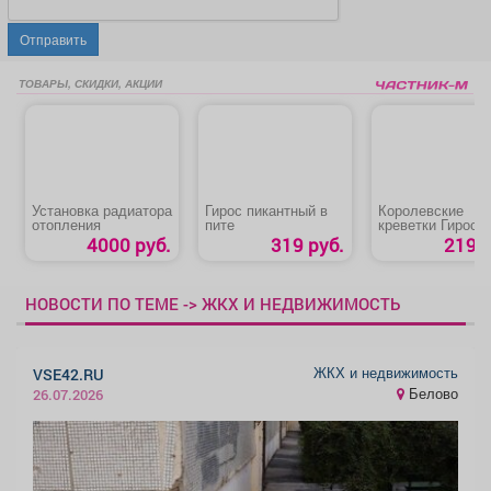
Отправить
ТОВАРЫ, СКИДКИ, АКЦИИ
Установка радиатора
Гирос пикантный в
Королевские
отопления
пите
креветки Гирос‑F
4000 руб.
319 руб.
219 р
НОВОСТИ ПО ТЕМЕ -> ЖКХ И НЕДВИЖИМОСТЬ
ЖКХ и недвижимость
VSE42.RU
Белово
26.07.2026