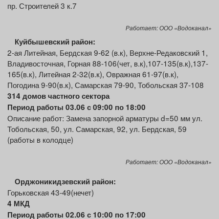
пр. Строителей 3 к.7
Работает: ООО «Водоканал»
Куйбышевский район:
2-ая Литейная, Бердская 9-62 (в.к), Верхне-Редаковский 1,
Владивосточная, Горная 88-106(чет, в.к),107-135(в.к),137-
165(в.к), Литейная 2-32(в.к), Овражная 61-97(в.к),
Погодина 9-90(в.к), Самарская 79-90, Тобольская 37-108
314 домов частного сектора
Период работы 03.06 с 09:00 по 18:00
Описание работ: Замена запорной арматуры d=50 мм ул.
Тобольская, 50, ул. Самарская, 92, ул. Бердская, 59
(работы в колодце)
Работает: ООО «Водоканал»
Орджоникидзевский
район:
Горьковская 43-49(нечет)
4 МКД
Период работы 02.06 с 10:00 по 17:00