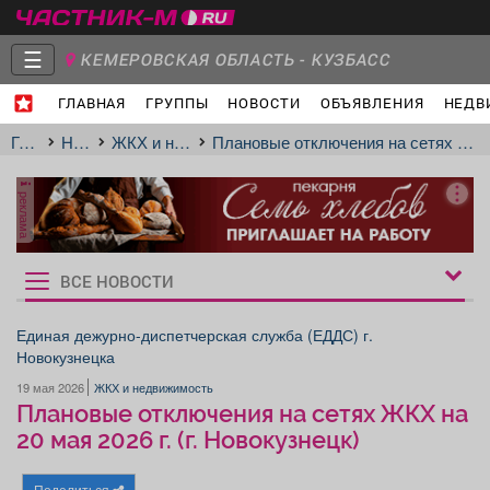
☰
КЕМЕРОВСКАЯ ОБЛАСТЬ - КУЗБАСС
ГЛАВНАЯ
ГРУППЫ
НОВОСТИ
ОБЪЯВЛЕНИЯ
НЕДВ
Главная
Группы
Новости
Главная
Новости
ЖКХ и недвижимость
Плановые отключения на сетях ЖКХ на 20 мая 2026 г. (г. Новокузнецк)
реклама
Объявления
Недвижимость
Услуги
ВСЕ НОВОСТИ
Рукбрики
новостей
Единая дежурно-диспетчерская служба (ЕДДС) г.
Новокузнецка
Работа
Транспорт
Компании
19 мая 2026
ЖКХ и недвижимость
Плановые отключения на сетях ЖКХ на
20 мая 2026 г. (г. Новокузнецк)
Поделиться