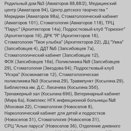
Родильный дом №3 (Авиаторов 88,88/2), Медицинский
центр (Авиаторов 94), Центр детского творчества "
Меридиан (Авиаторов 98а), Стоматологический кабинет
(Авиаторов 101), Стоматология (Авиаторов 118), ТРЦ
"Парус" (Архитекторов 14а), Подростковый клуб "Горизонт"
(Архитекторов 16), ДРК "Я" (Архитекторов 16),
Стоматология "Твоя улыбка" (Архитекторов 22), ДЦ "Умка"
(Запсибовцев 4), ДДТ №5 (Запсибовцев 7а),
Стоматологический кабинет (Запсибовцев 12),
ФОК (Запсибовцев 16в), Поликлиника №9 (Запсибовцев
29), Стоматология (Звездова 64), Подростковый клуб
"Искра" (Космонавтов 12), Стоматологическая
поликлиника №3 (Косыгина 29), Травмпункт (Косыгина 29),
Библиотека им. Д.С. Лихачева (Косыгина 35б),
Тренажерный зал (Косыгина 69б), Ветеринарный кабинет
(Мира 6а), Комплекс НГК инфекционной больницы №8
(Моховая 22), Стоматология (Новоселов 8),
Наркологический кабинет для детей и подростков
(Новоселов 31), Стоматология (Новоселов 31),
СРЦ "Алые паруса" (Новоселов 36), Отделение дневного