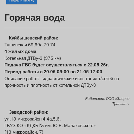
Афиша
Обучение
Проекты
Г
орячая вода
Товары
Поздравления
Погода
Куйбышевский район:
Тушинская 69,69а,70,74
4
жилых
дома
Котельная ДТВу-3 (375 км)
Подача ГВС будет осуществляться с 22.05.26г.
ТВ программа
Я - пенсионер
Период работы с 20.05 09:00 по 21.05 17:00
Описание работ: Гидравлические испытания т/сетей на
прочность и плотность от котельной ДТВу-3
Работает: ООО «Энерго
Транзит»
Заводской район:
ул.13 микрорайон 4,4а,5,6,
ГБУЗ КО «КДКБ № им. Ю.Е. Малаховского»
(13 микрорайон, 7)