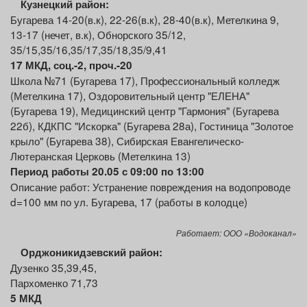
Кузнецкий район:
Бугарева 14-20(в.к), 22-26(в.к), 28-40(в.к), Метелкина 9,
13-17 (нечет, в.к), Обнорского 35/12,
35/15,35/16,35/17,35/18,35/9,41
17 МКД, соц.-
2
, проч.-20
Школа №71 (Бугарева 17), Профессиональный колледж
(Метелкина 17), Оздоровительный центр "ЕЛЕНА"
(Бугарева 19), Медицинский центр "Гармония" (Бугарева
22б), КДКПС "Искорка" (Бугарева 28а), Гостиница "Золотое
крыло" (Бугарева 38), Сибирская Евангелическо-
Лютеранская Церковь (Метелкина 13)
Период работы 20.05 с 09:00 по 13:00
Описание работ: Устранение повреждения на водопроводе
d=100 мм по ул. Бугарева, 17 (работы в колодце)
Работает: ООО «Водоканал»
Орджоникидзевский
район:
Дузенко 35,39,45,
Пархоменко 71,73
5 МКД