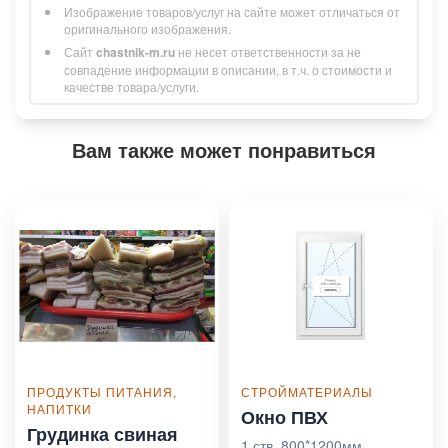
Изображение товаров/услуг на сайте может отличаться от
оригинального изображения.
Сайт
chastnik-m.ru
не несет ответственности за не
совпадение информации в описании, в т.ч. о стоимости и
качестве товара/услуги.
Вам также может понравиться
ПРОДУКТЫ ПИТАНИЯ,
СТРОЙМАТЕРИАЛЫ
НАПИТКИ
Окно ПВХ
Грудинка свиная
1 ств. 800*1200мм.