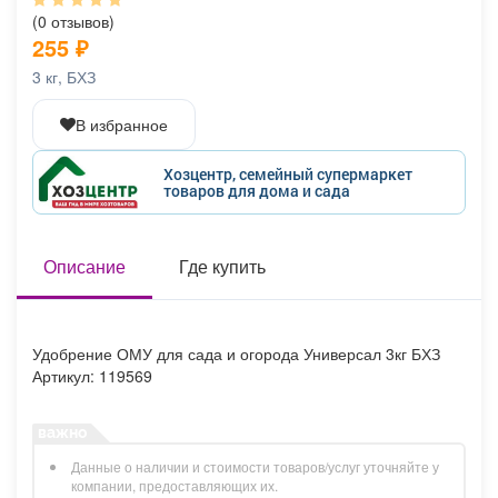
Афиша
Обучение
Проекты
(0 отзывов)
255
₽
3 кг, БХЗ
В избранное
Товары
Поздравления
Погода
Хозцентр, семейный супермаркет
товаров для дома и сада
ТВ программа
Описание
Я - пенсионер
Где купить
Удобрение ОМУ для сада и огорода Универсал 3кг БХЗ
Артикул: 119569
Данные о наличии и стоимости товаров/услуг уточняйте у
компании, предоставляющих их.