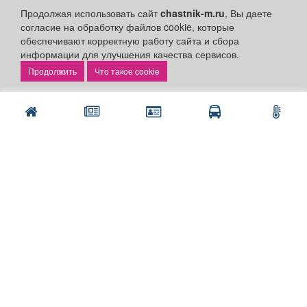
Продолжая использовать сайт
chastnik-m.ru
, Вы даете
Наши вакансии
согласие на обработку файлов cookie, которые
обеспечивают корректную работу сайта и сбора
Быстрые ссылки:
информации для улучшения качества сервисов.
Что такое cookie
Установить приложение
Личный кабинет
Подать объявление
Подать объявление в газету
Поздравить
Скачать газету "Частник-М"
Рекламодателям:
Бизнес-кабинет
Заказать рекламу
Оплата услуг:
Расценки