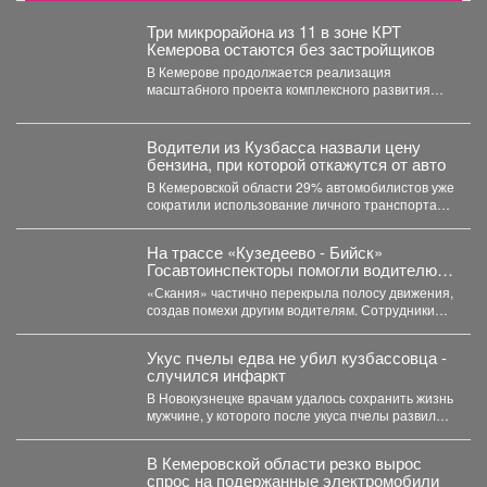
Три микрорайона из 11 в зоне КРТ
Кемерова остаются без застройщиков
В Кемерове продолжается реализация
масштабного проекта комплексного развития
территорий. Первый дом скоро будет сдан, но...
Водители из Кузбасса назвали цену
бензина, при которой откажутся от авто
В Кемеровской области 29% автомобилистов уже
сократили использование личного транспорта
из‑за стоимости топлива. При этом...
На трассе «Кузедеево - Бийск»
Госавтоинспекторы помогли водителю
застрявшего в кювете грузовика.
«Скания» частично перекрыла полосу движения,
создав помехи другим водителям. Сотрудники
ГИБДД организовали на месте реверсивное...
Укус пчелы едва не убил кузбассовца -
случился инфаркт
В Новокузнецке врачам удалось сохранить жизнь
мужчине, у которого после укуса пчелы развился
тяжелейший инфаркт....
В Кемеровской области резко вырос
спрос на подержанные электромобили