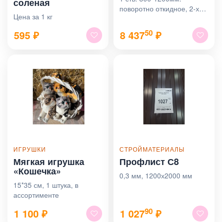
соленая
поворотно откидное, 2-х
Цена за 1 кг
кам. стеклопакет 32 мм./ 3
кам. профиль
50
595
₽
8 437
₽
ИГРУШКИ
СТРОЙМАТЕРИАЛЫ
Мягкая игрушка
Профлист С8
«Кошечка»
0,3 мм, 1200х2000 мм
15*35 см, 1 штука, в
ассортименте
90
1 100
₽
1 027
₽