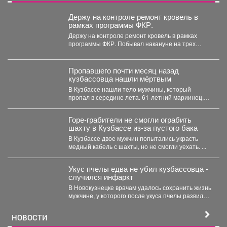
Держу на контроле ремонт кровель в
рамках программы ФКР.
Держу на контроле ремонт кровель в рамках
программы ФКР. Побывал накануне на трех
адресах: ...
Пропавшего почти месяц назад
кузбассовца нашли мёртвым
В Кузбассе нашли тело мужчины, который
пропал в середине лета. 61-летний мариинец,
ориентировку на...
Горе-грабители не смогли ограбить
шахту в Кузбассе из-за пустого бака
В Кузбассе двое мужчин попытались украсть
медный кабель с шахты, но не смогли уехать. ...
Укус пчелы едва не убил кузбассовца -
случился инфаркт
В Новокузнецке врачам удалось сохранить жизнь
мужчине, у которого после укуса пчелы развился
тяжелейший инфаркт....
НОВОСТИ