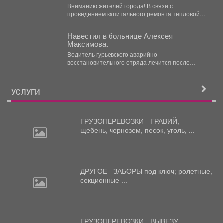
движения для автотранспорта.
Вниманию жителей города! В связи с
проведением капитального ремонта тепловой
сети с 05.08.2026 г....
Навестил в больнице Алексея
Максимова.
Водитель гурьевского аварийно-
восстановительного отряда лечится после
тяжелого ранения. Во время командировки в
Горловку он...
УСЛУГИ
ГРУЗОПЕРЕВОЗКИ - ГРАВИЙ,
щебень,
чернозем, песок, уголь, ...
ДРУГОЕ - ЗАБОРЫ под
ключ; ролетные,
секционные ...
ГРУЗОПЕРЕВОЗКИ - ВЫВЕЗУ