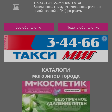
ТРЕБУЕТСЯ - АДМИНИСТРАТОР
Вежливость, коммуникабельность, работа с
онлайн кассой и ПК (программы...
Все объявления
Подать объявление
реклама
КАТАЛОГИ
магазинов города
П
С
р
л
е
е
д
д