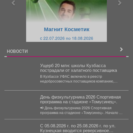
ы
у
д
ю
у
щ
щ
и
Магнит Косметик
и
й
c 22.07.2026 по 18.08.2026
й
НОВОСТИ
Ущерб 20 млн: школы Кузбасса
пострадали от халатного поставщика
В Кузбассе УФАС включило в реестр
недобросовестных поставщиков компанию,
которая сорвала поставку оборудования в
школы...
День физкультурника 2026 Спортивная
программа на стадионе «Томусинец».
📢 День физкультурника 2026 Спортивная
программа на стадионе «Томусинец». Начало в
10:45. 🟢...
С 05.08.2026 г. по 25.08.2026 г. по ул.
Кузнецкая вводится реверсивное