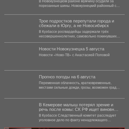
В Новокузнецком районе мужчину осудили за
порезанные шины. Новокузнецкий районный суд
вынес приговор местному...
Трое подростков перепутали города и
сбежали в Юргу, а не Новосибирск
В Кузбассе росгвардейцы задержали трёх
несовершеннолетних, самовольно покинувших
дома в Новокузнецке. Как пишет Горсайт,...
Новости Новокузнецка 5 августа
Новости «Ново-ТВ» с Анастасией Поповой
Прогноз погоды на 6 августа
Переменная облачность, кратковременные,
местами сильные дожди, грозы, возможен град.
Утром туманы. Ветер юго-западный 4-9 м/с,...
В Кемерове малыш потерял зрение и
речь после комы: СК РФ ищет виновных
в искалеченном детстве
В Кузбассе Следственный комитет расследует
уголовное дело по факту ненадлежащего
оказания медицинской помощи двухлетнему
мальчику....