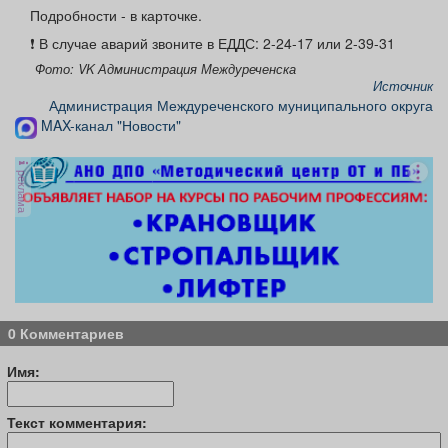
Афиша
Обучение
Проекты
Подробности - в карточке.
❗️ В случае аварий звоните в ЕДДС: 2-24-17 или 2-39-31
Фото: VK Администрация Междуреченска
Источник
Администрация Междуреченского муниципального округа
Товары
Поздравления
Погода
MAX-канал "Новости"
реклама
ТВ программа
Я - пенсионер
0 Комментариев
Имя:
Текст комментария: