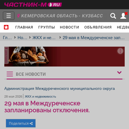
☰
КЕМЕРОВСКАЯ ОБЛАСТЬ - КУЗБАСС
ГЛАВНАЯ
ГРУППЫ
НОВОСТИ
ОБЪЯВЛЕНИЯ
НЕДВ
Главная
Группы
Новости
Главная
Новости
ЖКХ и недвижимость
29 мая в Междуреченске запланированы отключения.
реклама
Объявления
Недвижимость
Услуги
ВСЕ НОВОСТИ
Рукбрики
новостей
Администрация Междуреченского муниципального округа
28 мая 2026
ЖКХ и недвижимость
Работа
Транспорт
Компании
29 мая в Междуреченске
запланированы отключения.
Поделиться