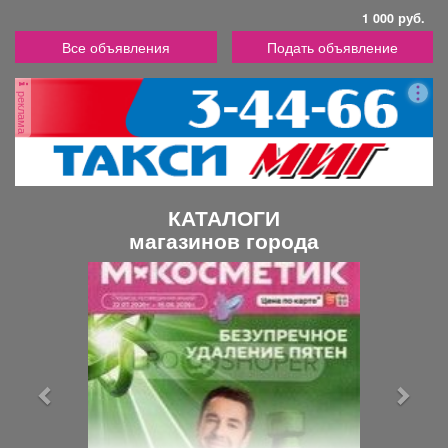
1 000 руб.
Все объявления
Подать объявление
реклама
КАТАЛОГИ
магазинов города
П
С
р
л
е
е
д
д
ы
у
д
ю
у
щ