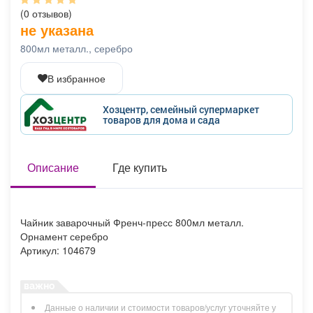
Афиша
Обучение
Проекты
(0 отзывов)
не указана
800мл металл., серебро
В избранное
Товары
Поздравления
Погода
Хозцентр, семейный супермаркет
товаров для дома и сада
ТВ программа
Описание
Я - пенсионер
Где купить
Чайник заварочный Френч-пресс 800мл металл.
Орнамент серебро
Артикул: 104679
Данные о наличии и стоимости товаров/услуг уточняйте у