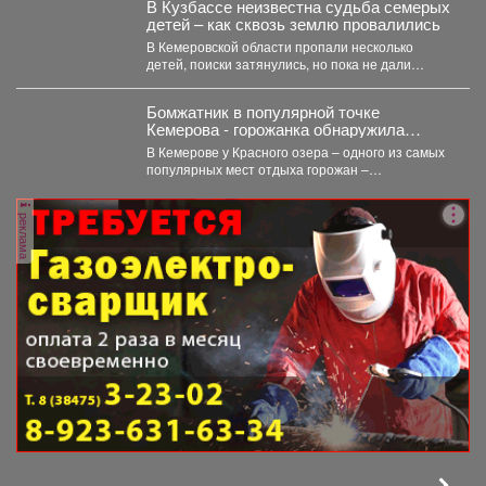
В Кузбассе неизвестна судьба семерых
детей – как сквозь землю провалились
В Кемеровской области пропали несколько
детей, поиски затянулись, но пока не дали
никакого результата. ...
Бомжатник в популярной точке
Кемерова - горожанка обнаружила
жуткий объект на Красном озере
В Кемерове у Красного озера – одного из самых
популярных мест отдыха горожан –
обнаружили...
реклама