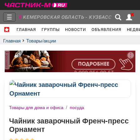
☰
КЕМЕРОВСКАЯ ОБЛАСТЬ - КУЗБАСС
ГЛАВНАЯ
ГРУППЫ
НОВОСТИ
ОБЪЯВЛЕНИЯ
НЕДВ
Главная
Группы
Новости
Главная
Товары/акции
реклама
Объявления
Недвижимость
Услуги
Товары для дома и офиса
/
посуда
Работа
Транспорт
Компании
Чайник заварочный Френч-пресс
Орнамент