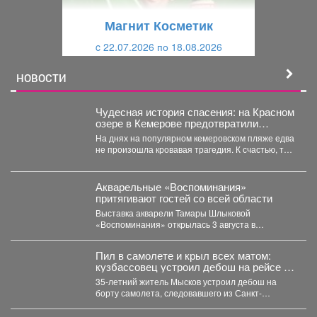
щ
и
Магнит Косметик
и
й
c 22.07.2026 по 18.08.2026
й
НОВОСТИ
Чудесная история спасения: на Красном
озере в Кемерове предотвратили
трагедию
На днях на популярном кемеровском пляже едва
не произошла кровавая трагедия. К счастью, там
отдыхала...
Акварельные «Воспоминания»
притягивают гостей со всей области
Выставка акварели Тамары Шлыковой
«Воспоминания» открылась 3 августа в
Центральной библиотеке Мысков и сразу стала...
Пил в самолете и крыл всех матом:
кузбассовец устроил дебош на рейсе из
Петербурга
35-летний житель Мысков устроил дебош на
борту самолета, следовавшего из Санкт-
Петербурга в Новокузнецк. Мужчина пил...