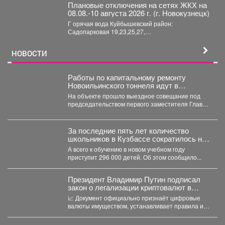
Плановые отключения на сетях ЖКХ на
08.08.-10 августа 2026 г. (г. Новокузнецк)
Г орячая вода Куйбышевский район:
Садопарковая 19,23,25,27,
29,31,33,35,28/1,28/2,28,30,...
НОВОСТИ
Работы по капитальному ремонту
Новоильинского тоннеля идут в
соответствии с графиком
На объекте прошло выездное совещание под
председательством первого заместителя Главы
Новокузнецка Евгения Бедарева. В настоящее...
За последние пять лет количество
школьников в Кузбассе сократилось на
8%
А всего к обучению в новом учебном году
приступит 296 000 детей. Об этом сообщило...
Президент Владимир Путин подписал
закон о легализации криптовалют в
России.
📈 Документ официально признаёт цифровые
валюты имуществом, устанавливает правила их
оборота и гарантирует судебную защиту...