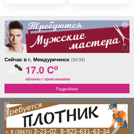
реклама
Сейчас в г. Междуреченск
(20:34)
o
17.0 C
облачно с прояснениями
Подробнее
реклама