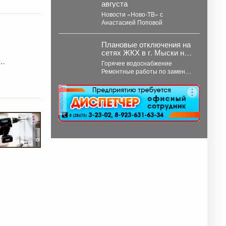
августа
(Федеральный закон от...
Новости «Ново-ТВ» с
Анастасией Поповой
Плановые отключения на
сетях ЖКХ в г. Мыски на
07 августа 2026 г.
Горячее водоснабжение
.
Ремонтные работы по замене
участка трубопровода ТК 91 в
сторону т.37 ул....
реклама