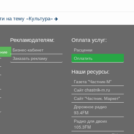
продолжает знакомить читателей с...
ти на тему «Культура»
Рекламодателям:
Оплата услуг:
Бизнес-кабинет
Расценки
ение
Заказать рекламу
Оплатить
Наши ресурсы:
Газета "Частник-М"
Сайт chastnik-m.ru
Сайт "Частник. Маркет"
Дорожное радио
93.4FM
Радио для двоих
105.3FM