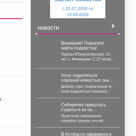
щ
и
и
c 22.07.2026 по
й
18.08.2026
й
НОВОСТИ
Внимание! Помогите
найти подростка!
Пропал #Таиров Матвей, 13
лет, г. #Кемерово. С 27 июля
2026 года его
местонахождение...
Хочу поделиться
хорошей новостью: мы
завершили ремонт
Доброе утро, Новокузнецк! ☀️
монумента «50 лет
Хочу поделиться хорошей
образования СССР».
новостью: мы завершили
а
ремонт монумента «50 лет
Сибирячке пришлось
образования...
судиться из-за
свалившегося на голову
Иркутянка совершенно
богатства в Кузбассе
случайно узнала, что ей
положена квартира в
Новокузнецке, но бороться за
В Кузбассе оформили в
неё пришлось...