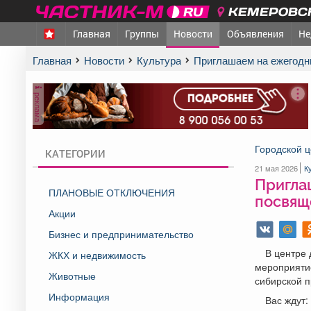
КЕМЕРОВСК
Главная
Группы
Новости
Объявления
Не
Главная
Новости
Культура
Приглашаем на ежегод
реклама
Городской ц
КАТЕГОРИИ
21 мая 2026
К
Пригла
ПЛАНОВЫЕ ОТКЛЮЧЕНИЯ
посвящ
Акции
Бизнес и предпринимательство
В центре 
ЖКХ и недвижимость
мероприятие
Животные
сибирской 
Информация
Вас ждут: