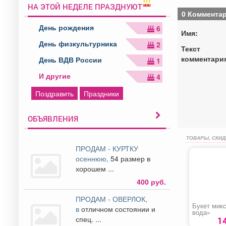
НА ЭТОЙ НЕДЕЛЕ ПРАЗДНУЮТ
0 Коммента
День рождения
6
Имя:
День физкультурника
2
Текст
комментари
День ВДВ России
1
И другие
4
Поздравить
Праздники
ОБЪЯВЛЕНИЯ
ТОВАРЫ, СКИД
ПРОДАМ - КУРТКУ
осеннюю,
54 размер в
хорошем ...
400 руб.
ПРОДАМ - ОВЕРЛОК,
Букет мик
в
отличном состоянии и
вода»
спец. ...
1