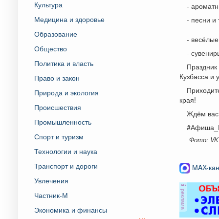
Культура
- ароматн
Медицина и здоровье
- песни и
Образование
- весёлые
Общество
- сувенир
Политика и власть
Праздник 
Кузбасса и 
Право и закон
Приходите
Природа и экология
края!
Происшествия
Ждём вас 
Промышленность
#Афиша_
Спорт и туризм
Фото: VK
Технологии и наука
Транспорт и дороги
MAX-кан
Увлечения
реклама
Частник-М
Экономика и финансы