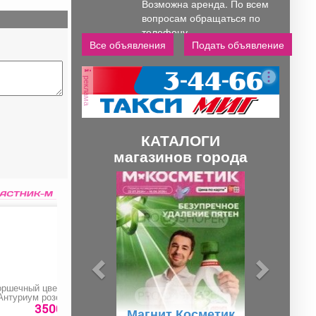
Возможна аренда. По всем
вопросам обращаться по
телефону..
Все объявления
Подать объявление
реклама
КАТАЛОГИ
магазинов города
П
С
р
л
е
е
д
д
ы
у
д
ю
оршечный цветок
Плюшевый мишка
Мотоблок «HUTER
у
щ
Антуриум розовый»
МК-7500М/Р»
3500 руб.
6000 руб.
42290 ру
Магнит Косметик