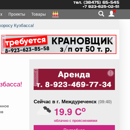
тел. (38475) 65-545
+7 923-625-02-51
х
Проекты
Товары
коросу Кузбасса!
реклама
реклама
збасса!
Сейчас в г. Междуреченск
(09:40)
онное
o
19.9 C
ов
облачно с прояснениями
Подробнее