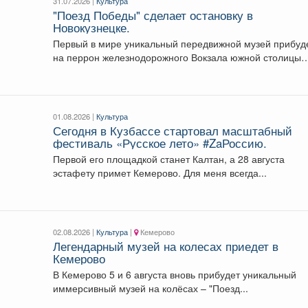
31.07.2026 |
Культура
"Поезд Победы" сделает остановку в
Новокузнецке.
Первый в мире уникальный передвижной музей прибуд
на перрон железнодорожного Вокзала южной столицы
региона в...
01.08.2026 |
Культура
Сегодня в Кузбассе стартовал масштабный
фестиваль «Русское лето» #ZaРоссию.
Первой его площадкой станет Калтан, а 28 августа
эстафету примет Кемерово. Для меня всегда...
02.08.2026 |
Культура
|
Кемерово
Легендарный музей на колесах приедет в
Кемерово
В Кемерово 5 и 6 августа вновь прибудет уникальный
иммерсивный музей на колёсах – "Поезд...