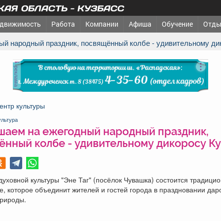
АЯ ОБЛАСТЬ - КУЗБАСС
движимость
Работа
Компании
Афиша
Обучение
Отды
ный народный праздник, посвящённый колбе - удивительному ди
реклама
ентр культуры
ультура
шаем на ежегодный народный праздник,
ённый колбе - удивительному дикоросу Ку
духовной культуры "Эне Таг" (посёлок Чувашка) состоится традици
, которое объединит жителей и гостей города в праздновании дар
природы.