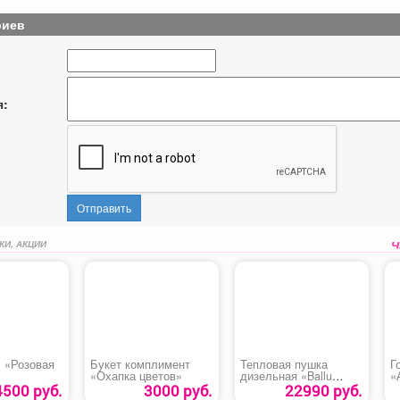
риев
я:
Отправить
КИ, АКЦИИ
с «Розовая
Букет комплимент
Тепловая пушка
Г
«Охапка цветов»
дизельная «Ballu
«
BHDP-10»
4500 руб.
3000 руб.
22990 руб.