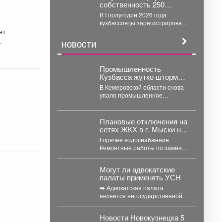
собственность 250
гаражей за полгода в
В I полугодии 2026 года
рамках «гаражной
кузбассовцы зарегистрировали
амнистии»
ет
в упрощенном порядке 603
объекта: 250 гаражей и...
НОВОСТИ
Промышленность
Кузбасса жутко штормит:
показатели опять летят
В Кемеровской области снова
вниз
упало промышленное
производство. Особенно
болезненно – в нескольких
сферах. С...
Плановые отключения на
сетях ЖКХ в г. Мыски на
05 августа 2026 г.
Горячее водоснабжение
Ремонтные работы по замене
участка трубопровода ТК 91 в
сторону т.37 ул....
Могут ли адвокатские
палаты применять УСН
➡️ Адвокатская палата
является негосударственной
некоммерческой организацией,
основанной на обязательном
Новости Новокузнецка 5
членстве адвокатов