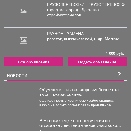
ГРУЗОПЕРЕВОЗКИ - ГРУЗОПЕРЕВОЗКИ
город-межгород.
Доставка
стройматериалов, ...
РАЗНОЕ - ЗАМЕНА
розеток,
выключателей, и др. Мелкие ...
1 000 руб.
Все объявления
Подать объявление
НОВОСТИ
Обучили в школах здоровья более ста
тысяч кузбассовцев.
огда идет речь о хронических заболеваниях,
важно не только организовать правильное
лечение, но и научить...
В Новокузнецке прошли учения по
отработке действий членов участковой
избирательной комиссии в нештатных