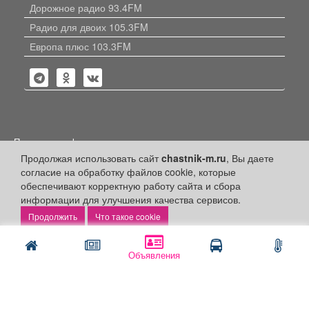
Дорожное радио 93.4FM
Радио для двоих 105.3FM
Европа плюс 103.3FM
Политика конфиденциальности
Продолжая использовать сайт
chastnik-m.ru
, Вы даете
Публикации с пометкой «Реклама», «На правах рекламы»,
согласие на обработку файлов cookie, которые
«Партнёрский проект» оплачены рекламодателем.
Редакция сайта не несет ответственности за достоверность
обеспечивают корректную работу сайта и сбора
информации, содержащейся в рекламных материалах и
информации для улучшения качества сервисов.
объявлениях.
Что такое cookie
+16
© 2006-2026
ООО "Частник-М"
Объявления