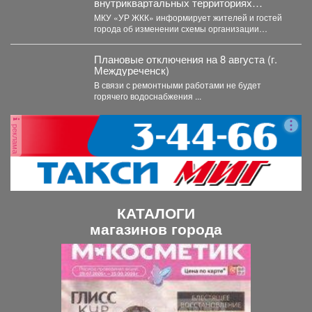
внутриквартальных территориях
Междуреченского муниципального
МКУ «УР ЖКК» информирует жителей и гостей
округа вводятся ограничения стоянки.
города об изменении схемы организации
дорожного движения на...
Плановые отключения на 8 августа (г.
Междуреченск)
В связи с ремонтными работами не будет
горячего водоснабжения ...
реклама
КАТАЛОГИ
магазинов города
П
С
р
л
е
е
д
д