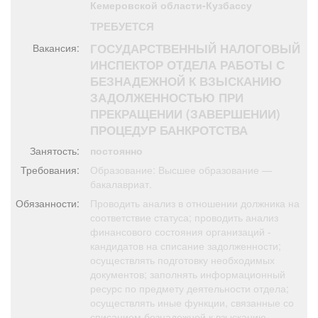
Кемеровской области-Кузбассу
Афиша
Обучение
Проекты
ТРЕБУЕТСЯ
ГОСУДАРСТВЕННЫЙ НАЛОГОВЫЙ
Вакансия:
ИНСПЕКТОР ОТДЕЛА РАБОТЫ С
БЕЗНАДЕЖНОЙ К ВЗЫСКАНИЮ
Товары
Поздравления
Погода
ЗАДОЛЖЕННОСТЬЮ ПРИ
ПРЕКРАЩЕНИИ (ЗАВЕРШЕНИИ)
ПРОЦЕДУР БАНКРОТСТВА
Занятость:
постоянно
ТВ программа
Я - пенсионер
Требования:
Образование: Высшее образование —
бакалавриат.
Обязанности:
Проводить анализ в отношении должника на
соответствие статуса; проводить анализ
финансового состояния организаций -
кандидатов на списание задолженности;
осуществлять подготовку необходимых
документов; заполнять информационный
ресурс по предмету деятельности отдела;
осуществлять иные функции, связанные со
списанием безнадежной к взысканию