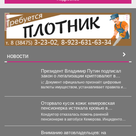
реклама
НОВОСТИ
Президент Владимир Путин подписал
закон о легализации криптовалют в
России.
📈 Документ официально признаёт цифровые
валюты имуществом, устанавливает правила их
оборота и гарантирует судебную защиту...
Оторвало кусок кожи: кемеровская
пенсионерка истекала кровью в
автобусе
Кондуктор отказалась помочь раненой
пенсионерке в автобусе Кемерова. Инцидентом
заинтересовались СК РФ. Следственный
комитет...
Вниманию автовладельцев: на