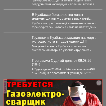
Тренировка проходила во взаимодействии с
ситуациях на предстоящих выборах.
сотрудниками Росгвардии и полиции, включая
специалистов кинологической службы.
В Кузбассе безжалостно ловят
алиментщиков – суммы взысканий
невероятно растут
Кузбасские приставы ещё активнеенаказывают
горе-родителей, которые нагло не платят деньги
на содержание детей. С...
Грузовик в Кузбассе задавил насмерть
мотоциклиста в чудовищном ДТП
Минувшей ночью в Кузбассе произошла
смертельная авария с участием грузовика и
мотоцикла. В среду,...
Программа Судный день от 06.08.26
(16+)
#Судныйдень 21:00 #ТВН #происшествия #ЧП
16+ Сегодня в программе "Судный день": 🚨
Профилактическое...
реклама