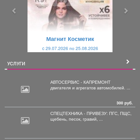
ы
у
д
ю
у
щ
щ
и
Магнит Косметик
и
й
c 29.07.2026 по 25.08.2026
й
УСЛУГИ
АВТОСЕРВИС - КАПРЕМОНТ
двигателя
и агрегатов автомобилей. ...
300 руб.
СПЕЦТЕХНИКА - ПРИВЕЗУ: ПГС,
ПЩС,
щебень, песок, гравий, ...