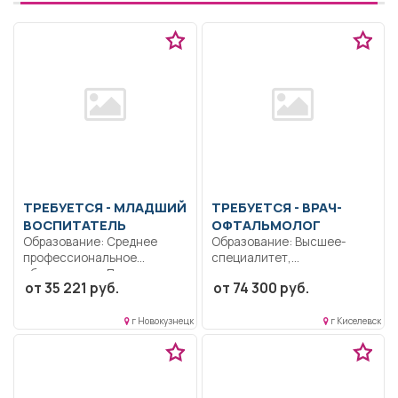
ТРЕБУЕТСЯ - МЛАДШИЙ
ТРЕБУЕТСЯ - ВРАЧ-
ВОСПИТАТЕЛЬ
ОФТАЛЬМОЛОГ
Образование: Среднее
Образование: Высшее-
профессиональное
специалитет,
образование.. Поддержание
магистратура.
от 35 221 руб.
от 74 300 руб.
чистоты и порядка в...
Дисциплинированность.
Ответственность..
Выполнение должностных
г Новокузнецк
г Киселевск
обязанностей согласно
должностной...