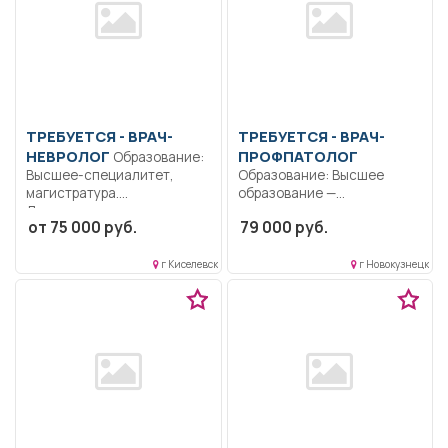
ТРЕБУЕТСЯ - ВРАЧ-
ТРЕБУЕТСЯ - ВРАЧ-
НЕВРОЛОГ
ПРОФПАТОЛОГ
Образование:
Высшее-специалитет,
Образование: Высшее
магистратура.
образование —
Дисциплинированность.
специалитет,
от 75 000 руб.
79 000 руб.
Коммуникабельность.
магистратура.. Получает
Ответственность..
информацию о...
Выполнение должностных
г Киселевск
г Новокузнецк
обязанностей согласно...