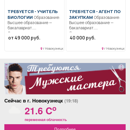
ТРЕБУЕТСЯ - УЧИТЕЛЬ
ТРЕБУЕТСЯ - АГЕНТ ПО
БИОЛОГИИ
ЗАКУПКАМ
Образование:
Образование:
Высшее образование —
Высшее образование —
бакалавриат..
бакалавриат..
Формирование
Осуществление закупок..
от 49 000 руб.
40 000 руб.
общекультурных
Полный рабочий...
компетенций и...
г Новокузнецк
г Новокузнецк
реклама
Сейчас в г. Новокузнецк
(19:18)
o
21.6 C
переменная облачность
Подробнее