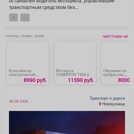
остановлен водитель мотоцикла, управлявший
транспортным средством без...
ТОВАРЫ, СКИДКИ, АКЦИИ
Культиватор
Мотокоса
Обучение по
электрический
CHAMPION T333-2
профессии
«STEHER EK-800»
«Контролер-касс
8990 руб.
11590 руб.
8000 р
Транспорт и дороги
06.08.2026
Новокузнецк