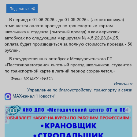
Афиша
Обучение
Проекты
Поделиться
В период с 01.06.2026г. до 01.09.2026г. (летних каникул)
отменяется оплата проезда по транспортным картам
школьника и студента (льготный проезд) в коммерческих
автобусах по следующим маршрутам № 4,5,22,23,24,25,
Товары
Поздравления
Погода
оплата будет производиться за полную стоимость проезда - 50
рублей.
В государственных автобусах Междуреченского ГП
«Пассажиравтотранс» льготный проезд школьников, студентов
по транспортной карте в летний период сохраняется.»
ТВ программа
Я - пенсионер
Фото: VK МКУ «УБТС»
Источник
Управление по благоустройству, транспорту и связи
MAX-канал "Новости"
реклама