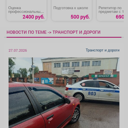
Оценка
Подготовка к школе
Репетитор по
профессиональных
предметам с 1-4
рисков как
класс
2400 руб.
500 руб.
690 р
эффективный
инструмент
управления
НОВОСТИ ПО ТЕМЕ -> ТРАНСПОРТ И ДОРОГИ
Транспорт и дороги
27.07.2026