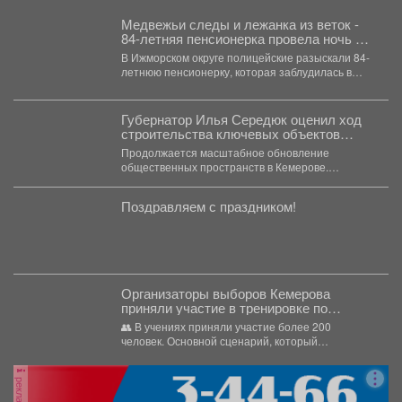
Медвежьи следы и лежанка из веток -
84-летняя пенсионерка провела ночь в
кузбасском лесу
В Ижморском округе полицейские разыскали 84-
летнюю пенсионерку, которая заблудилась в
лесу во время сбора грибов...
Губернатор Илья Середюк оценил ход
строительства ключевых объектов
Кемерова
Продолжается масштабное обновление
общественных пространств в Кемерове.
Губернатор Кузбасса Илья Середюк
проинспектировал ключевые площадки.
Поздравляем с праздником!
Большинство...
Организаторы выборов Кемерова
приняли участие в тренировке по
отработке действий в случае ЧС
👥 В учениях приняли участие более 200
человек. Основной сценарий, который
отрабатывался на практике, -...
реклама