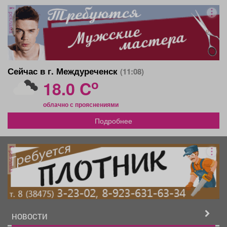
реклама
Сейчас в г. Междуреченск
(11:08)
o
18.0 C
облачно с прояснениями
Подробнее
реклама
НОВОСТИ