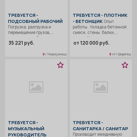
ТРЕБУЕТСЯ -
ТРЕБУЕТСЯ - ПЛОТНИК
ПОДСОБНЫЙ РАБОЧИЙ
- БЕТОНЩИК
Опыт
Погрузка, разгрузка и
работы.. Укладка бетонной
перемещение грузов,
смеси, стены, балки,
материалов, оборудования.
плиты; Укладка...
35 221 руб.
от 120 000 руб.
Уборка территории...
г Новокузнецк
пгт Шерегеш
ТРЕБУЕТСЯ -
ТРЕБУЕТСЯ -
МУЗЫКАЛЬНЫЙ
САНИТАРКА / САНИТАР
РУКОВОДИТЕЛЬ
Производит ежедневную