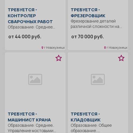
ТРЕБУЕТСЯ -
ТРЕБУЕТСЯ -
КОНТРОЛЕР
ФРЕЗЕРОВЩИК
СВАРОЧНЫХ РАБОТ
Фрезерование деталей
различной сложности на
Образование: Среднее
горизонтальных и
профессиональное..
от 44 000 руб.
от 70 000 руб.
вертикальных фрезерных...
Выполняет обязанности по
контролю качества
г Новокузнецк
г Новокузнецк
сварных...
ТРЕБУЕТСЯ -
ТРЕБУЕТСЯ -
МАШИНИСТ КРАНА
КЛАДОВЩИК
Образование: Среднее..
Образование: Общее
Управление мостовыми
образование..