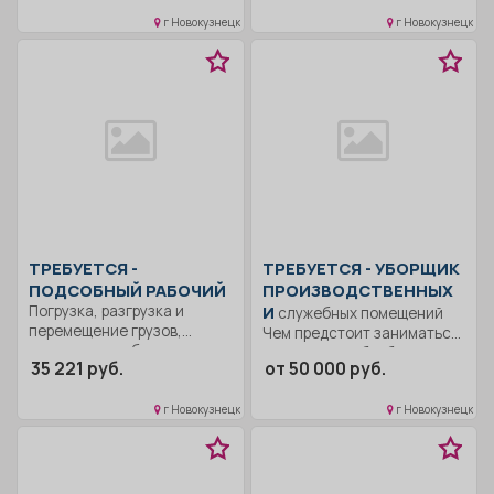
г Новокузнецк
г Новокузнецк
ТРЕБУЕТСЯ -
ТРЕБУЕТСЯ - УБОРЩИК
ПОДСОБНЫЙ РАБОЧИЙ
ПРОИЗВОДСТВЕННЫХ
Погрузка, разгрузка и
И
служебных помещений
перемещение грузов,
Чем предстоит заниматься:
материалов, оборудования
санитарной обработкой
35 221 руб.
от 50 000 руб.
Уборка территории...
производственных и
служебных...
г Новокузнецк
г Новокузнецк