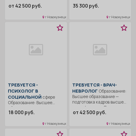
квалификации.. Оказывает...
от 42 500 руб.
35 300 руб.
г Новокузнецк
г Новокузнецк
ТРЕБУЕТСЯ -
ТРЕБУЕТСЯ - ВРАЧ-
ПСИХОЛОГ В
НЕВРОЛОГ
Образование:
СОЦИАЛЬНОЙ
Высшее образование —
сфере
подготовка кадров высшей
Образование: Высшее
квалификации.. Принимать...
образование —
18 000 руб.
от 42 500 руб.
бакалавриат.. Участвует в
составлении плана...
г Новокузнецк
г Новокузнецк