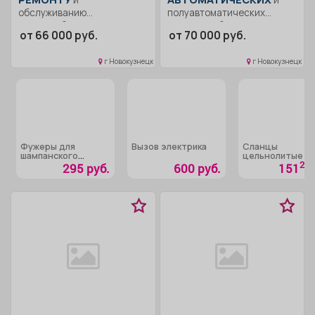
обслуживанию
полуавтоматических
электрооборудования
машинах Образование:
от 66 000 руб.
от 70 000 руб.
Образование: Среднее
Среднее
профессиональное.
профессиональное.. Сварка
г Новокузнецк
г Новокузнецк
Ответственность.. Ремонт и
всех видов
обслуживание
металлоконструкций.....
электрооборудования...
Фужеры для
Вызов электрика
Сланцы
шампанского
цельнолитые
«КЛАССИК»
20
295 руб.
600 руб.
151