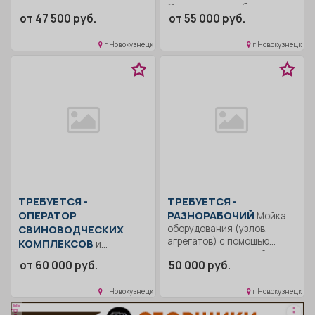
кранами , оснащенными
Осуществлять сбор заявок
от 47 500 руб.
от 55 000 руб.
различными
с помощью ТСД...
грузозахватными...
г Новокузнецк
г Новокузнецк
ТРЕБУЕТСЯ -
ТРЕБУЕТСЯ -
ОПЕРАТОР
РАЗНОРАБОЧИЙ
Мойка
СВИНОВОДЧЕСКИХ
оборудования (узлов,
агрегатов) с помощью
КОМПЛЕКСОВ
и
специализированной
механизированных ферм
от 60 000 руб.
50 000 руб.
моечной техники.....
Уход за поголовьем; мойка
секторов; помощь
г Новокузнецк
г Новокузнецк
ветеринарным...