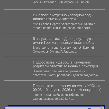
кассы и пожалел. В Кемерове на Южном
вскрыли...
В Белове экстренно холодной воды
лишатся тысячи жителей
Мэр Белова Сергей Алексеев сообщил, что в
городе нашли снижение давления в сети
магистрального водопровода...
5 августа артисты Дворца культуры
имени Горького провели выездной
концерт в реабилитационном центре
В этот день на сцене выступили: 🎤 Евгений
«Топаз».
Семенов 🎤 Оксана Гайдукова ...
Подростковый дебош в Кемерове:
родители ответят за ночные похождения
детей
В Кемерове полицейские привлекли к
ответственности родителей девяти подростков.
В Кемерове полицейские выявили в...
Плановые отключения на сетях ЖКХ на
09.08.-10 августа 2026 г. (г. Новокузнецк)
Г орячая вода Куйбышевский район:
Садопарковая, 19,23,25,27,
29,31,33,35,28/1,28/2,28,30,...