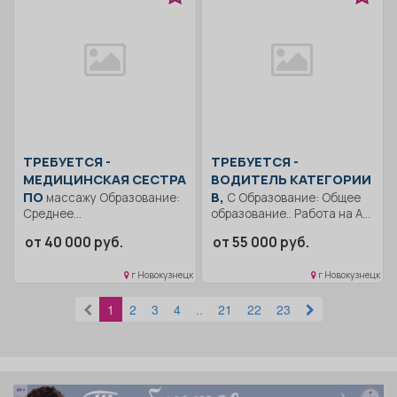
ТРЕБУЕТСЯ -
ТРЕБУЕТСЯ -
МЕДИЦИНСКАЯ СЕСТРА
ВОДИТЕЛЬ КАТЕГОРИИ
ПО
В,
массажу Образование:
С Образование: Общее
Среднее
образование.. Работа на АО
профессиональное
"ЕВРАЗ ЗСМК". Погрузка,...
от 40 000 руб.
от 55 000 руб.
образование.. Проведение
обследования пациента с
г Новокузнецк
г Новокузнецк
целью...
1
2
3
4
..
21
22
23