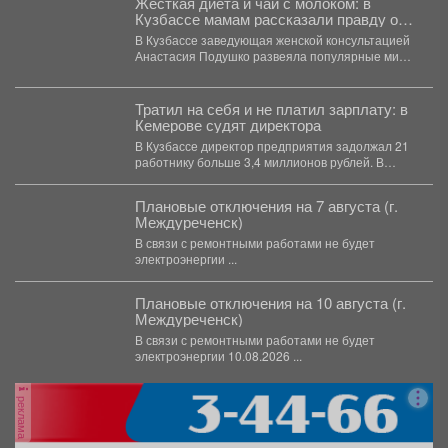
Жёсткая диета и чай с молоком: в
Кузбассе мамам рассказали правду о
грудном вскармливании
В Кузбассе заведующая женской консультацией
Анастасия Подушко развеяла популярные мифы
о питании кормящих мам. ...
Тратил на себя и не платил зарплату: в
Кемерове судят директора
В Кузбассе директор предприятия задолжал 21
работнику больше 3,4 миллионов рублей. В
Кузбассе прокуратура...
Плановые отключения на 7 августа (г.
Междуреченск)
В связи с ремонтными работами не будет
электроэнергии ...
Плановые отключения на 10 августа (г.
Междуреченск)
В связи с ремонтными работами не будет
электроэнергии 10.08.2026 ...
реклама