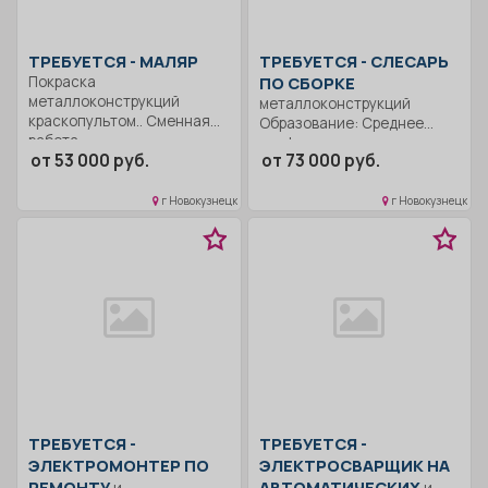
ТРЕБУЕТСЯ - МАЛЯР
ТРЕБУЕТСЯ - СЛЕСАРЬ
Покраска
ПО СБОРКЕ
металлоконструкций
металлоконструкций
краскопультом.. Сменная
Образование: Среднее
работа..
профессиональное.
от 53 000 руб.
от 73 000 руб.
Обучаемость.. Сборка
металлоконструкций по
чертежам.. Сменный
г Новокузнецк
г Новокузнецк
график..
ТРЕБУЕТСЯ -
ТРЕБУЕТСЯ -
ЭЛЕКТРОМОНТЕР ПО
ЭЛЕКТРОСВАРЩИК НА
РЕМОНТУ
АВТОМАТИЧЕСКИХ
и
и