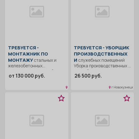
ТРЕБУЕТСЯ -
ТРЕБУЕТСЯ - УБОРЩИК
МОНТАЖНИК ПО
ПРОИЗВОДСТВЕННЫХ
МОНТАЖУ
И
стальных и
служебных помещений
железобетонных
Уборка производственных и
конструкций Опыт работы
служебных помещений..
от 130 000 руб.
26 500 руб.
по специальности от 2-х...
Неполный рабочий день/
неполная...
г Новокузнецк