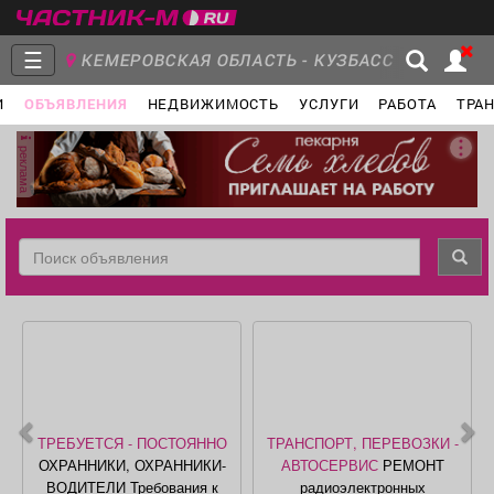
☰
КЕМЕРОВСКАЯ ОБЛАСТЬ - КУЗБАСС
И
ОБЪЯВЛЕНИЯ
НЕДВИЖИМОСТЬ
УСЛУГИ
РАБОТА
ТРА
Главная
Группы
Новости
реклама
Объявления
Недвижимость
Услуги
Работа
Транспорт
Компании
ТРЕБУЕТСЯ - ПОСТОЯННО
ТРАНСПОРТ, ПЕРЕВОЗКИ -
ОХРАННИКИ, ОХРАННИКИ-
АВТОСЕРВИС
РЕМОНТ
ВОДИТЕЛИ Требования к
радиоэлектронных