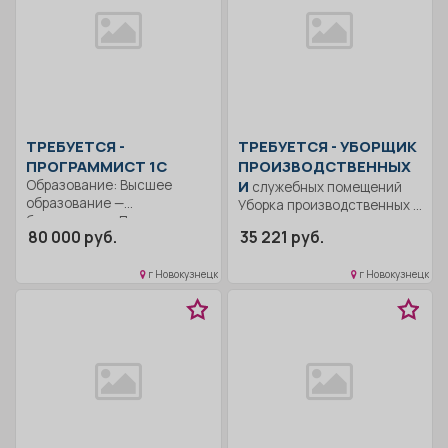
ТРЕБУЕТСЯ -
ТРЕБУЕТСЯ - УБОРЩИК
ПРОГРАММИСТ 1С
ПРОИЗВОДСТВЕННЫХ
Образование: Высшее
И
служебных помещений
образование —
Уборка производственных и
бакалавриат.. Понимание
офисных помещений..
80 000 руб.
35 221 руб.
принципов работы
Полный рабочий день..
системы,...
г Новокузнецк
г Новокузнецк