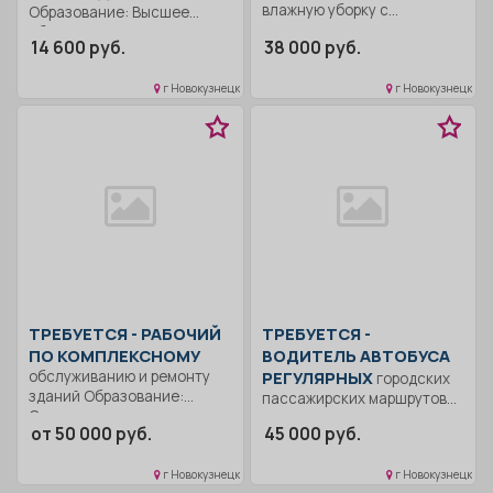
влажную уборку с
Образование: Высшее
применением
образование —
14 600 руб.
38 000 руб.
дезинфицирующих средств,
бакалавриат.. Ведет работу
всех...
по организации...
г Новокузнецк
г Новокузнецк
ТРЕБУЕТСЯ - РАБОЧИЙ
ТРЕБУЕТСЯ -
ПО КОМПЛЕКСНОМУ
ВОДИТЕЛЬ АВТОБУСА
обслуживанию и ремонту
РЕГУЛЯРНЫХ
городских
зданий Образование:
пассажирских маршрутов
Среднее
Категории М2, М3.
от 50 000 руб.
45 000 руб.
профессиональное
Образование: Среднее
образование.. Вязать
профессиональное
арматуру,...
г Новокузнецк
г Новокузнецк
образование.. Соблюдать...