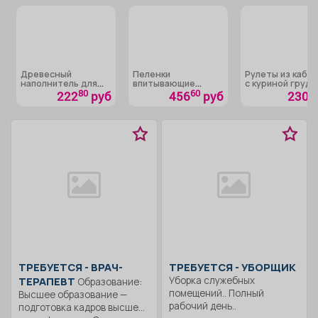
Древесный
Пеленки
Рулеты из кабач
наполнитель для
впитывающие
с куриной грудк
лотков «Лапки в
«Медлил» эконом
80
60
222
руб
456
руб
230 р
порядке»
ТРЕБУЕТСЯ - ВРАЧ-
ТРЕБУЕТСЯ - УБОРЩИК
ТЕРАПЕВТ
Уборка служебных
Образование:
помещений.. Полный
Высшее образование —
рабочий день..
подготовка кадров высшей