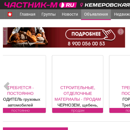
КЕМЕРОВСКАЯ 
Главная
Группы
Новости
Объявления
Недвиж
реклама
СТРОИТЕЛЬНЫЕ,
ТРЕБУЕТСЯ -
ОТДЕЛОЧНЫЕ
ПОСТОЯННО
С
МАТЕРИАЛЫ - ПРОДАМ
ГОРНИЧНАЯ
ЧЕРНОЗЕМ, щебень,
Требования к
песок, уголь, торф,
кандидату: без опыта
В
продам
постоянно
гравий, шлак, отсыпка и
работы Обязанности:
другие под заказ,
-Влажная и сухая
за
возможна доставка.
уборка номеров и