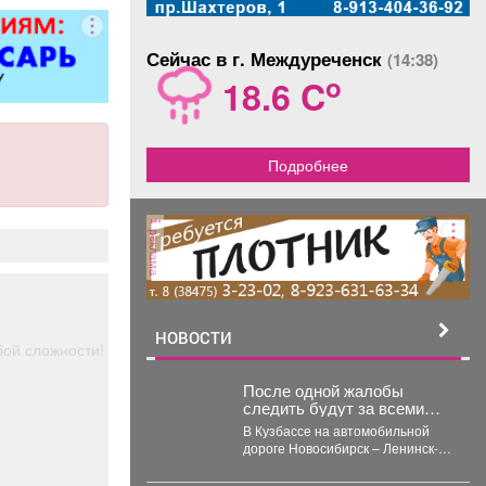
ер»).
Сейчас в г. Междуреченск
(14:38)
o
18.6 C
Подробнее
реклама
НОВОСТИ
й сложности!
После одной жалобы
следить будут за всеми
машинами на кемеровской
В Кузбассе на автомобильной
трассе
дороге Новосибирск – Ленинск-
Кузнецкий – Кемерово – Юрга в
селе Глубокое...