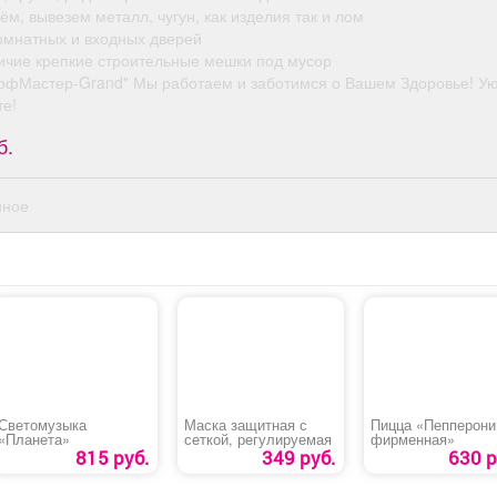
ём, вывезем металл, чугун, как изделия так и лом
омнатных и входных дверей
личие крепкие строительные мешки под мусор
офМастер-Grand" Мы работаем и заботимся о Вашем Здоровье! Ую
е!
б.
нное
Светомузыка
Маска защитная с
Пицца «Пепперони
«Планета»
сеткой, регулируемая
фирменная»
815 руб.
349 руб.
630 р