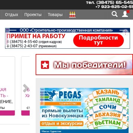
тел. (38475) 65-545
+7 923-625-02-51
Отдых
Проекты
Товары
реклама
Мы победители!
 УСЛУГИ -
реклама
А, СТИРКА
 ковров,
руглый год,
и привезем
а, стирка
латно.
рам скидка
ика «Чистый