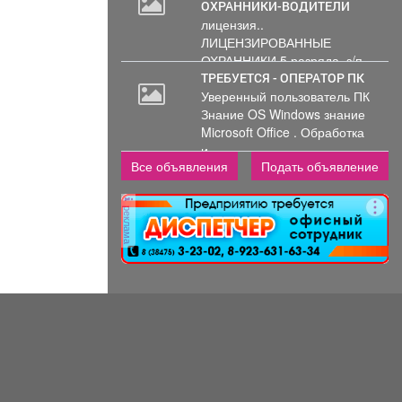
ОХРАННИКИ-ВОДИТЕЛИ
лицензия..
ЛИЦЕНЗИРОВАННЫЕ
ОХРАННИКИ 5 разряда, з/п
от 33000 руб. 6...
ТРЕБУЕТСЯ - ОПЕРАТОР ПК
Уверенный пользователь ПК
30
Знание OS Windows знание
000
Microsoft Office . Обработка
руб.
и...
Все объявления
Подать объявление
реклама