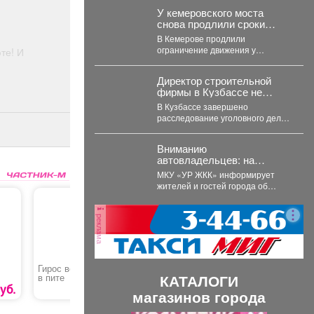
У кемеровского моста
снова продлили сроки
открытия: какие причины на
В Кемерове продлили
этот раз
ограничение движения у
те! И
Театрального моста. В Кемерове
продлевается временное
Директор строительной
ограничение автомобильного...
фирмы в Кузбассе не
заплатил 21 сотруднику
В Кузбассе завершено
деньги
расследование уголовного дела в
отношении директора и
учредителя ООО «Альпина42» -
Вниманию
компании,...
автовладельцев: на
внутриквартальных
МКУ «УР ЖКК» информирует
территориях
жителей и гостей города об
Междуреченского
изменении схемы организации
муниципального округа
дорожного движения на...
вводятся ограничения
реклама
стоянки.
Гирос веган стандарт
Профессиональная
Перчатки
КАТАЛОГИ
в пите
подготовка,
со вспен
переподготовка,
покрытие
уб.
270 руб.
30000 руб.
магазинов города
повышение
квалификации
«Машинист