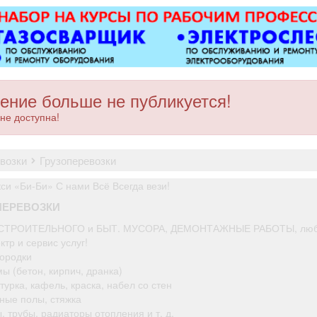
оборудованием,
ков
имеется парковка, торг
уместен.
ение больше не публикуется!
не доступна!
евозки
грузоперевозки
си «Би-Би» С нами Всё Всегда вези!
ПЕРЕВОЗКИ
СТРОИТЕЛЬНОГО и БЫТ. МУСОРА, ДЕМОНТАЖНЫЕ РАБОТЫ, любо
ктр и сервис услуг!
городки
ы (бетон, кирпич, дранка)
турка, кафель, краска, набел со стен
нные полы, стяжка
, трубы, радиаторы отопления и т. д.