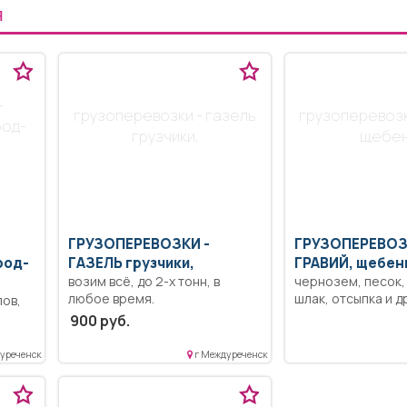
Я
-
грузоперевозки - газель
грузоперевозки
род-
грузчики,
щебен
ГРУЗОПЕРЕВОЗКИ -
ГРУЗОПЕРЕВОЗ
род-
ГАЗЕЛЬ грузчики,
ГРАВИЙ, щебен
возим всё, до 2-х тонн, в
чернозем, песок, 
любое время.
шлак, отсыпка и д
ов,
заказ, возможна 
900 руб.
Вывоз мусора.
е
уреченск
г Междуреченск