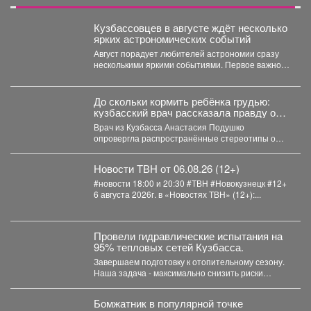
Кузбассовцев в августе ждёт несколько
ярких астрономических событий
Август порадует любителей астрономии сразу
несколькими яркими событиями. Первое важное
явление месяца - частное лунное...
До скольки кормить ребёнка грудью:
кузбасский врач рассказала правду о
лактации
Врач из Кузбасса Анастасия Подушко
опровергла распространённые стереотипы о
грудном вскармливании. По словам
заведующей...
Новости ТВН от 06.08.26 (12+)
#новости 18:00 и 20:30 #ТВН #Новокузнецк #12+
6 августа 2026г. в «Новостях ТВН» (12+):...
Провели гидравлические испытания на
95% тепловых сетей Кузбасса.
Завершаем подготовку к отопительному сезону.
Наша задача - максимально снизить риски
перебоев с теплом и...
Бомжатник в популярной точке