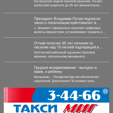
На прошлой неделе приняли решение, что все
кузбасские родители до 35 лет включительно
могут стать...
Президент Владимир Путин подписал
закон о легализации криптовалют в
России.
📈 Документ официально признаёт цифровые
валюты имуществом, устанавливает правила их
оборота и гарантирует судебную защиту...
Отчим получил 20 лет колонии за
насилие над 13‑летней падчерицей в
Кузбассе
Калтанский районный суд вынес приговор
мужчине, признанному виновным в
преступлениях против половой
неприкосновенности малолетней девочки....
Грудное вскармливание - выгодно и
маме, и ребёнку
Малышам: ✅ Профилактика метаболических
нарушений. Длительное ГВ снижает риск
ожирения в детском...
реклама