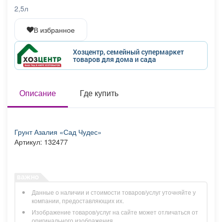
Афиша
Обучение
Проекты
2,5л
В избранное
Хозцентр, семейный супермаркет
товаров для дома и сада
Товары
Поздравления
Погода
Описание
Где купить
ТВ программа
Я - пенсионер
Грунт Азалия «Сад Чудес»
Артикул: 132477
Данные о наличии и стоимости товаров/услуг уточняйте у
компании, предоставляющих их.
Изображение товаров/услуг на сайте может отличаться от
оригинального изображения.