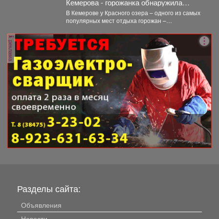
Кемерова - горожанка обнаружила
жуткий объект на Красном озере
В Кемерове у Красного озера – одного из самых
популярных мест отдыха горожан –
обнаружили...
реклама
Разделы сайта:
Объявления
Новости