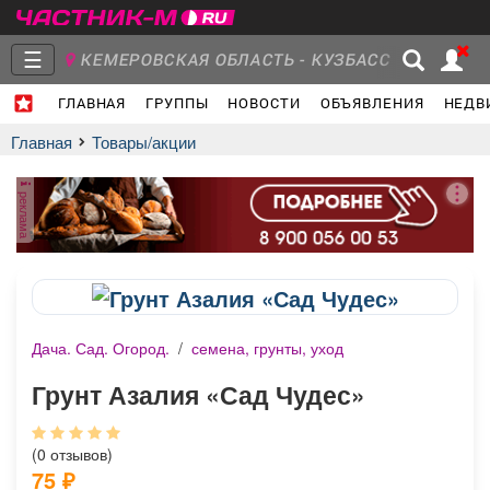
☰
КЕМЕРОВСКАЯ ОБЛАСТЬ - КУЗБАСС
ГЛАВНАЯ
ГРУППЫ
НОВОСТИ
ОБЪЯВЛЕНИЯ
НЕДВ
Главная
Группы
Новости
Главная
Товары/акции
реклама
Объявления
Недвижимость
Услуги
Дача. Сад. Огород.
/
семена, грунты, уход
Работа
Транспорт
Компании
Грунт Азалия «Сад Чудес»
(0 отзывов)
75
₽