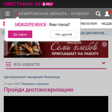
☰
КЕМЕРОВСКАЯ ОБЛАСТЬ - КУЗБАСС
ГЛАВНАЯ
ГРУППЫ
НОВОСТИ
ОБЪЯВЛЕНИЯ
НЕДВ
МЕЖДУРЕЧЕНСК
- Ваш город?
Главная
Группы
Новости
Главная
Новости
Медицина и здоровье
Пройди диспансеризацию
реклама
Объявления
Недвижимость
Услуги
ВСЕ НОВОСТИ
Рукбрики
новостей
Центральная городская больница
13 мая 2026
Медицина и здоровье
Работа
Транспорт
Компании
Пройди диспансеризацию