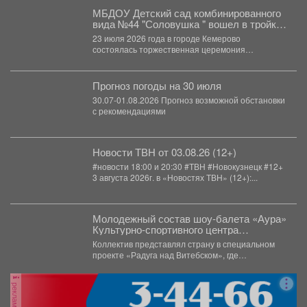
МБДОУ Детский сад комбинированного
вида №44 "Соловушка " вошел в тройку
лидеров регионального конкурса
23 июля 2026 года в городе Кемерово
бережливых технологий.
состоялась торжественная церемония
награждения победителей V регионального
конкурса...
Прогноз погоды на 30 июля
30.07-01.08.2026 Прогноз возможной обстановки
с рекомендациями
Новости ТВН от 03.08.26 (12+)
#новости 18:00 и 20:30 #ТВН #Новокузнецк #12+
3 августа 2026г. в «Новостях ТВН» (12+):...
Молодежный состав шоу-балета «Аура»
Культурно-спортивного центра
металлургов победил в международном
Коллектив представлял страну в специальном
конкурсе «Славянский базар» в
проекте «Радуга над Витебском», где
Витебске.
соревновались творческие коллективы из
России,...
реклама