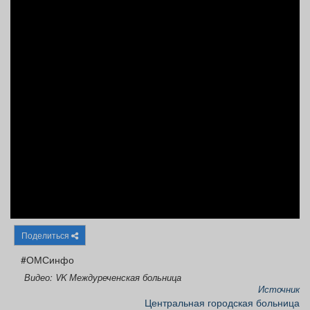
Афиша
Обучение
Проекты
Товары
Поздравления
Погода
ТВ программа
Я - пенсионер
Поделиться
#ОМСинфо
Видео: VK Междуреченская больница
Источник
Центральная городская больница