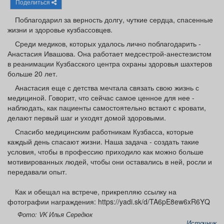
Поделиться
Афиша
Обучение
Проекты
Поблагодарил за верность долгу, чуткие сердца, спасенные
жизни и здоровье кузбассовцев.
Среди медиков, которых удалось лично поблагодарить -
Анастасия Ивашова. Она работает медсестрой-анестезистом
Товары
Поздравления
Погода
в реанимации Кузбасского центра охраны здоровья шахтеров
больше 20 лет.
Анастасия еще с детства мечтала связать свою жизнь с
медициной. Говорит, что сейчас самое ценное для нее -
наблюдать, как пациенты самостоятельно встают с кровати,
делают первый шаг и уходят домой здоровыми.
ТВ программа
Я - пенсионер
Спасибо медицинским работникам Кузбасса, которые
каждый день спасают жизни. Наша задача - создать такие
условия, чтобы в профессию приходило как можно больше
мотивированных людей, чтобы они оставались в ней, росли и
передавали опыт.
Как и обещал на встрече, прикрепляю ссылку на
фотографии награждения: https://yadi.sk/d/TA6pE8ew6xR6YQ
Фото: VK Илья Середюк
Источник