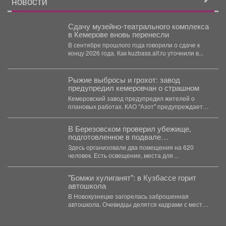
НОВОСТИ
Сдачу музейно-театрального комплекса
в Кемерове вновь перенесли
В сентябре прошлого года говорили о сдаче к
концу 2026 года. Как kuzbass.aif.ru уточнили в...
Рыжие выбросы и грохот: завод
предупредил кемеровчан о страшном
Кемеровский завод предупредил жителей о
плановых работах. КАО "Азот" предупреждает
жителей Кемерова о плановых...
В Березовском проверил убежище,
подготовленное в подвале
политехнического техникума.
Здесь организовали два помещения на 620
человек. Есть освещение, места для
размещения людей и...
"Бомжи хулиганят": в Кузбассе горит
автошкола
В Новокузнецке загорелась заброшенная
автошкола. Очевидцы делятся кадрами с места
событий. Вечером во вторник,...