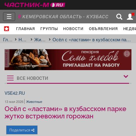
☰
КЕМЕРОВСКАЯ ОБЛАСТЬ - КУЗБАСС
ГЛАВНАЯ
ГРУППЫ
НОВОСТИ
ОБЪЯВЛЕНИЯ
НЕДВ
Главная
Группы
Новости
Главная
Новости
Животные
Осёл с «ластами» в кузбасском парке жутко встревожил горожан
реклама
Объявления
Недвижимость
Услуги
ВСЕ НОВОСТИ
Рукбрики
новостей
VSE42.RU
13 мая 2026
Животные
Работа
Транспорт
Компании
Осёл с «ластами» в кузбасском парке
жутко встревожил горожан
Поделиться