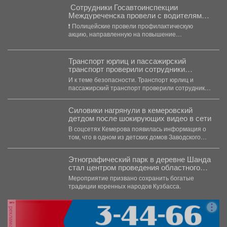
‍ Сотрудники Госавтоинспекции
Междуреченска провели с водителями
беседы о неукоснительном соблюдении
❗️ Полицейские провели профилактическую
Правил дорожного движения
акцию, направленную на повышение
безопасности дорожного движения на
транспорте юридических лиц...
Транспорт юрлиц и пассажирский
транспорт проверили сотрудники
технического надзора
И к теме безопасности. Транспорт юрлиц и
пассажирский транспорт проверили сотрудники
технического надзора совместно с...
Силовики нагрянули в кемеровский
детдом после шокирующих видео в сети
В соцсетях Кемерова появилась информация о
том, что в одном из детских домов Заводского
района...
Этнографический парк в деревне Шанда
стал центром проведения областного
телеутского национального праздника
Мероприятие призвано сохранить богатые
Единства «Теле-Каан-2026»!
традиции коренных народов Кузбасса.
реклама