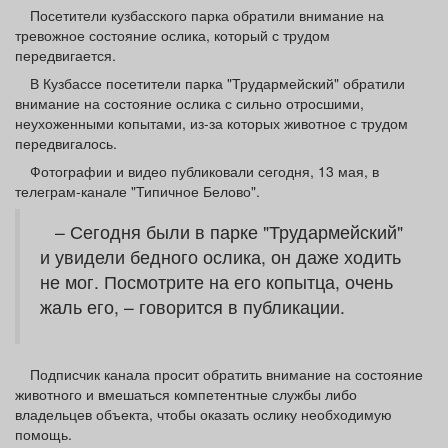
Афиша
Обучение
Проекты
Посетители кузбасского парка обратили внимание на
тревожное состояние ослика, который с трудом
передвигается.
В Кузбассе посетители парка "Трудармейский" обратили
внимание на состояние ослика с сильно отросшими,
неухоженными копытами, из-за которых животное с трудом
Товары
Поздравления
Погода
передвигалось.
Фотографии и видео публиковали сегодня, 13 мая, в
телеграм-канале "Типичное Белово".
– Сегодня были в парке "Трудармейский"
ТВ программа
Я - пенсионер
и увидели бедного ослика, он даже ходить
не мог. Посмотрите на его копытца, очень
жаль его, – говорится в публикации.
Подписчик канала просит обратить внимание на состояние
животного и вмешаться компетентные службы либо
владельцев объекта, чтобы оказать ослику необходимую
помощь.