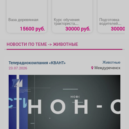
Ваза деревянная
Курс обучения
Подготовка
тракториста
водителей
категории «В»
карьерного
15600 руб.
30000 руб.
30000 р
самосвала
категории «АIII»
НОВОСТИ ПО ТЕМЕ -> ЖИВОТНЫЕ
Животные
Телерадиокомпания «КВАНТ»
Междуреченск
23.07.2026