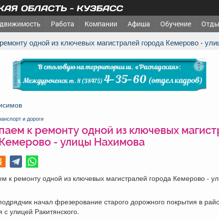
АЯ ОБЛАСТЬ - КУЗБАСС
движимость
Работа
Компании
Афиша
Обучение
Отды
к ремонту одной из ключевых магистралей города Кемерово - ул
реклама
исимов
ранспорт и дороги
паем к ремонту одной из ключевых магис
 Кемерово - улицы Нахимова
м к ремонту одной из ключевых магистралей города Кемерово - у
подрядчик начал фрезерование старого дорожного покрытия в рай
 с улицей Ракитянского.