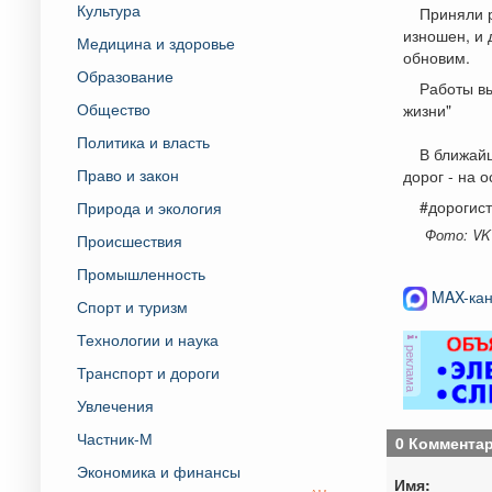
Культура
Приняли р
изношен, и 
Медицина и здоровье
обновим.
Образование
Работы в
Общество
жизни"
Политика и власть
В ближай
Право и закон
дорог - на 
#дорогис
Природа и экология
Фото: VK
Происшествия
Промышленность
MAX-кан
Спорт и туризм
Технологии и наука
реклама
Транспорт и дороги
Увлечения
Частник-М
0 Коммента
Экономика и финансы
Имя: