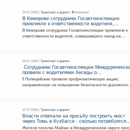
24.07.2026 |
Транспорт и дороги
|
Кемерово
В Кемерове сотрудники Госавтоинспекции
привлекли к ответственности водителя,
совершившего наезд на работника АЗС
В Кемерове сотрудники Госавтоинспекции привлекли к
ответственности водителя, совершившего наезд на
работника АЗС 🤳...
26.07.2026 |
Транспорт и дороги
‍ Сотрудники Госавтоинспекции Междуреченск
провели с водителями беседы о
неукоснительном соблюдении Правил дорожн
❗️ Полицейские провели профилактическую акцию,
движения
направленную на повышение безопасности дорожного
движения на транспорте юридических лиц...
27.07.2026 |
Транспорт и дороги
Власти ответили на просьбу построить мост
через Томь в Кузбассе - сколько потребуется
денег
Жители поселка Майзас в Междуреченском округе прос