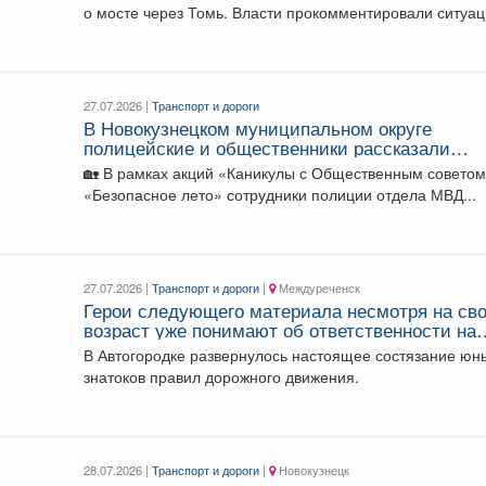
о мосте через Томь. Власти прокомментировали ситуа
...
27.07.2026 |
Транспорт и дороги
В Новокузнецком муниципальном округе
полицейские и общественники рассказали
воспитанникам детского дома о безопасности 
🏡 В рамках акций «Каникулы с Общественным советом
летний период
«Безопасное лето» сотрудники полиции отдела МВД...
27.07.2026 |
Транспорт и дороги
|
Междуреченск
Герои следующего материала несмотря на св
возраст уже понимают об ответственности на
проезжей части.
В Автогородке развернулось настоящее состязание юн
знатоков правил дорожного движения.
28.07.2026 |
Транспорт и дороги
|
Новокузнецк