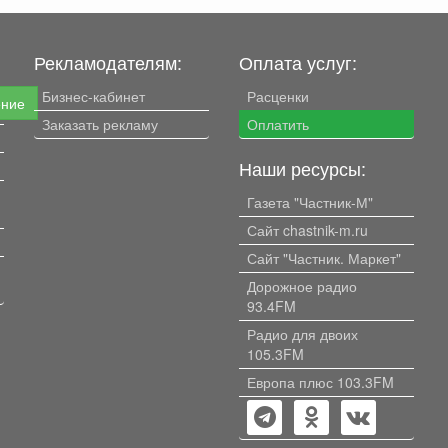
Рекламодателям:
Оплата услуг:
Бизнес-кабинет
Расценки
ение
Заказать рекламу
Оплатить
Наши ресурсы:
Газета "Частник-М"
Сайт chastnik-m.ru
Сайт "Частник. Маркет"
Дорожное радио
93.4FM
Радио для двоих
105.3FM
Европа плюс 103.3FM