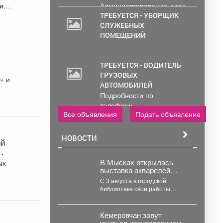
цию.
Администрирование и тех.
работа..
ТРЕБУЕТСЯ - УБОРЩИК
СЛУЖЕБНЫХ
ПОМЕЩЕНИЙ
ТРЕБУЕТСЯ - ВОДИТЕЛЬ
ГРУЗОВЫХ
в
» и
АВТОМОБИЛЕЙ
Подробности по
телефону..
Все объявления
Подать объявление
НОВОСТИ
ой
В Мысках открылась
ых
выставка акварелей
«Воспоминания».
С 3 августа в городской
библиотеке свои работы
представляет архитектор
Тамара Шлыкова. В
экспозиции...
Кемеровчан зовут
учиться искусственному