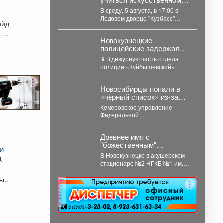
дыханию и остановке
В среду, 5 августа, в 17:00 в
кровотечения
Ледовом дворце "Кузбасс"
ейд
пройдёт бесплатный тренинг.
. В
Гости смогут...
Новокузнецкие
полицейские задержали
проститутку, которая
📱В дежурную часть отдела
похитила деньги у
полиции «Куйбышевский»
клиента
УМВД России по г.
Новокузнецку обратился 34-
Новосибирцы попали в
летний местный житель....
«чёрный список» из‑за
срыва ремонта дорог
Кемеровское управление
Прокопьевска
Федеральной
антимонопольной службы
внесло новосибирскую
Древнее имя с
компанию ООО «Сибдорстрой»
"божественным"
в реестр недобросовестных
 и
смыслом резко набирает
поставщиков. Речь...
В Новокузнецке в акушерском
д
популярность в
стационаре №2 НГКБ №1 им.
Кузбассе: 11 малышей за
Г.П. Курбатова подвели итоги
месяц
ных
июля. ...
реклама