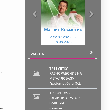
д
д
ы
у
д
ю
у
щ
Магнит Косметик
щ
и
и
c 22.07.2026 по
й
18.08.2026
й
РАБОТА
а
ого
ТРЕБУЕТСЯ -
РАЗНОРАБОЧИЕ НА
МЕТАЛЛОБАЗУ
График работы 5/2.
Возможна подработка..
ТРЕБУЕТСЯ -
АДМИНИСТРАТОР В
БАННЫЙ
ят
комплекс