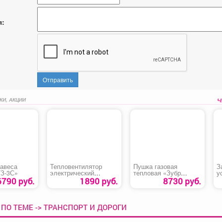
я:
Отправить
КИ, АКЦИИ
завеса
Тепловентилятор
Пушка газовая
З
ТЗ-3С»
электрический
тепловая «Зубр
у
керамический «FHC-
ТПГ-20»
B
6790 руб.
1890 руб.
8730 руб.
1500»
ПО ТЕМЕ -> ТРАНСПОРТ И ДОРОГИ