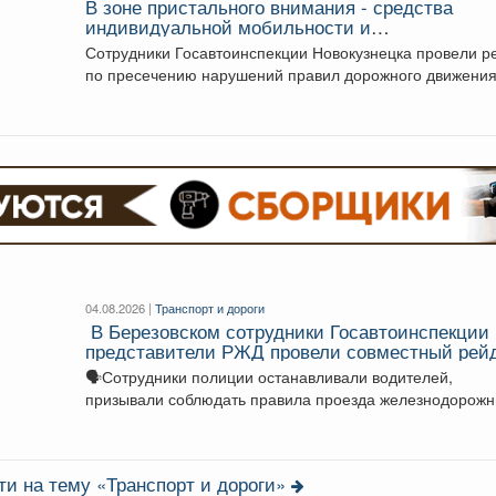
В зоне пристального внимания - средства
индивидуальной мобильности и
несовершеннолетние.
Сотрудники Госавтоинспекции Новокузнецка провели р
по пресечению нарушений правил дорожного движения
помощники привлекли дружинников...
04.08.2026 |
Транспорт и дороги
‍ В Березовском сотрудники Госавтоинспекции
представители РЖД провели совместный рей
🗣Сотрудники полиции останавливали водителей,
призывали соблюдать правила проезда железнодорож
переездов и не создавать аварийных ситуаций....
ти на тему «Транспорт и дороги»