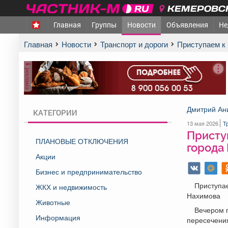
КЕМЕРОВСК
Главная
Группы
Новости
Объявления
Не
Главная
Новости
Транспорт и дороги
Приступаем 
реклама
Дмитрий Ан
КАТЕГОРИИ
13 мая 2026
Т
Присту
ПЛАНОВЫЕ ОТКЛЮЧЕНИЯ
города
Акции
Бизнес и предпринимательство
Приступае
ЖКХ и недвижимость
Нахимова
Животные
Вечером 
Информация
пересечения