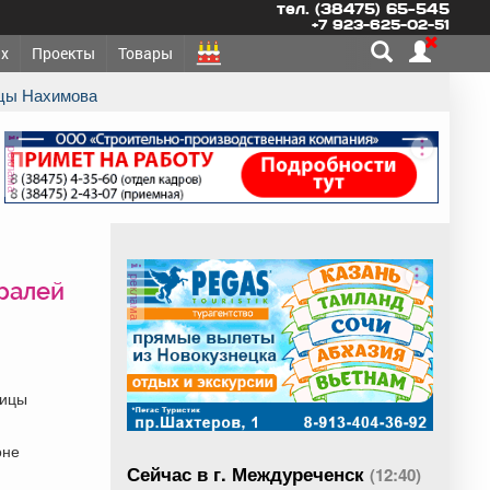
тел. (38475) 65-545
+7 923-625-02-51
х
Проекты
Товары
ицы Нахимова
реклама
реклама
тралей
лицы
оне
Сейчас в г. Междуреченск
(12:40)