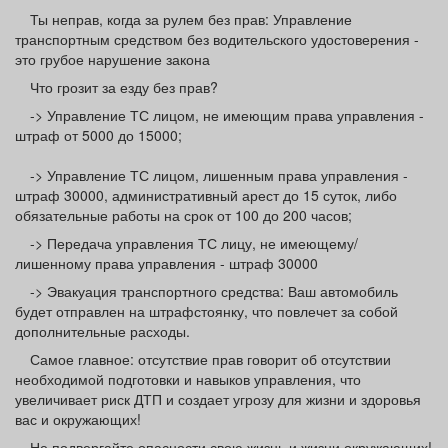
Афиша
Обучение
Проекты
Ты неправ, когда за рулем без прав: Управление
транспортным средством без водительского удостоверения -
это грубое нарушение закона
Что грозит за езду без прав?
-> Управление ТС лицом, не имеющим права управления -
Товары
Поздравления
Погода
штраф от 5000 до 15000;
-> Управление ТС лицом, лишенным права управления -
штраф 30000, административный арест до 15 суток, либо
обязательные работы на срок от 100 до 200 часов;
ТВ программа
Я - пенсионер
-> Передача управления ТС лицу, не имеющему/
лишенному права управления - штраф 30000
-> Эвакуация транспортного средства: Ваш автомобиль
будет отправлен на штрафстоянку, что повлечет за собой
дополнительные расходы.
Самое главное: отсутствие прав говорит об отсутствии
необходимой подготовки и навыков управления, что
увеличивает риск ДТП и создает угрозу для жизни и здоровья
вас и окружающих!
Не подвергайте опасности свою жизнь и жизни окружающих!