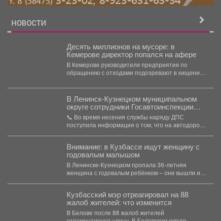
НОВОСТИ
Десять миллионов на мусоре: в
Кемерове директор попался на афере
В Кемерове руководителя предприятия по
обращению с отходами подозревают в хищении
более 10 миллионов рублей....
В Ленинск-Кузнецком муниципальном
округе сотрудники Госавтоинспекции
отстранили от управления водителя,
📞 Во время несения службы наряду ДПС
отказавшегося от прохождения
поступила информация о том, что на автодороге
освидетельствования на состояние
«Ленинск-Кузнецкий...
опьянения
Внимание: в Кузбассе ищут женщину с
годовалым малышом
В Ленинске-Кузнецком пропала 36-летняя
женщина с годовалым ребёнком – они вышли из
дома 3 августа...
Кузбасский мэр отреагировал на 88
жалоб жителей: что изменится
В Белове после 88 жалоб жителей
отремонтируют улицу. В Беловском округе