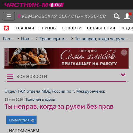
☰
КЕМЕРОВСКАЯ ОБЛАСТЬ - КУЗБАСС
ГЛАВНАЯ
ГРУППЫ
НОВОСТИ
ОБЪЯВЛЕНИЯ
НЕДВ
Главная
Группы
Новости
Главная
Новости
Транспорт и дороги
Ты неправ, когда за рулем без прав
реклама
Объявления
Недвижимость
Услуги
ВСЕ НОВОСТИ
Рукбрики
новостей
Отдел ГАИ отдела МВД России по г. Междуреченск
13 мая 2026
Транспорт и дороги
Работа
Транспорт
Компании
Ты неправ, когда за рулем без прав
Поделиться
НАПОМИНАЕМ