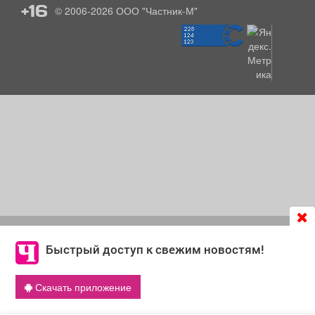
+16
© 2006-2026
ООО "Частник-М"
Продолжая использовать сайт
chastnik-m.ru
, Вы даете
согласие на обработку файлов cookie, которые
Быстрый доступ к свежим новостям!
обеспечивают корректную работу сайта и сбора
информации для улучшения качества сервисов.
Скачать приложение
Что такое cookie