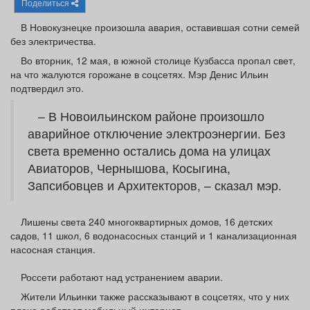
Поделиться
Афиша
Обучение
Проекты
В Новокузнецке произошла авария, оставившая сотни семей
без электричества.
Во вторник, 12 мая, в южной столице Кузбасса пропал свет,
на что жалуются горожане в соцсетях. Мэр Денис Ильин
Товары
Поздравления
Погода
подтвердил это.
– В Новоильинском районе произошло
аварийное отключение электроэнергии. Без
света временно остались дома на улицах
ТВ программа
Я - пенсионер
Авиаторов, Чернышова, Косыгина,
Запсибовцев и Архитекторов, – сказал мэр.
Лишены света 240 многоквартирных домов, 16 детских
садов, 11 школ, 6 водонасосных станций и 1 канализационная
насосная станция.
Россети работают над устранением аварии.
Жители Ильинки также рассказывают в соцсетях, что у них