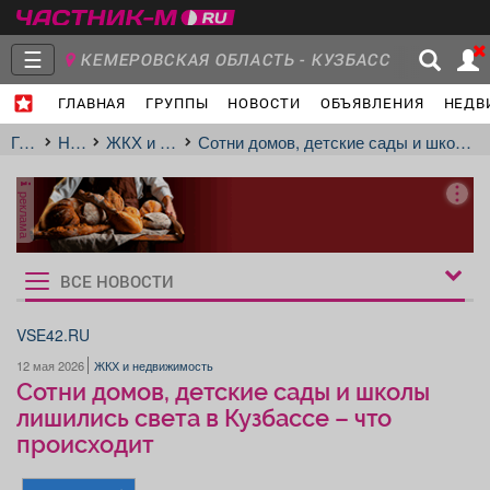
☰
КЕМЕРОВСКАЯ ОБЛАСТЬ - КУЗБАСС
ГЛАВНАЯ
ГРУППЫ
НОВОСТИ
ОБЪЯВЛЕНИЯ
НЕДВ
Главная
Группы
Новости
Главная
Новости
ЖКХ и недвижимость
Сотни домов, детские сады и школы лишились света в Кузбассе – что происходит
реклама
Объявления
Недвижимость
Услуги
ВСЕ НОВОСТИ
Рукбрики
новостей
VSE42.RU
12 мая 2026
ЖКХ и недвижимость
Работа
Транспорт
Компании
Сотни домов, детские сады и школы
лишились света в Кузбассе – что
происходит