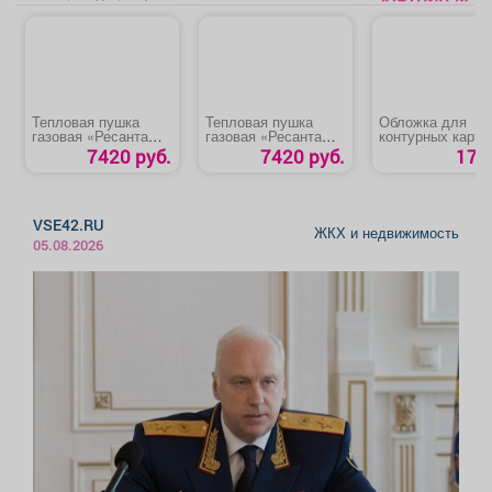
Тепловая пушка
Тепловая пушка
Обложка для
газовая «Ресанта
газовая «Ресанта
контурных карт,
ТГП-15000»
ТГП-15000»
атласов и учебн
7420 руб.
7420 руб.
17 р
VSE42.RU
ЖКХ и недвижимость
05.08.2026