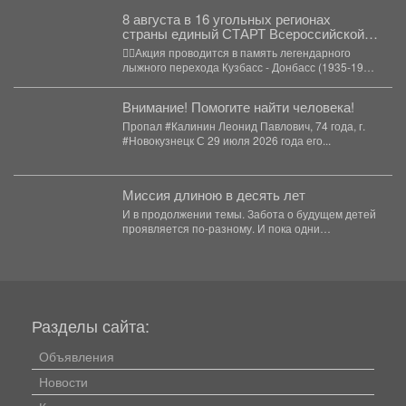
8 августа в 16 угольных регионах
страны единый СТАРТ Всероссийской
акции «Шахтерское братство. Сильные
🏃‍♀️Акция проводится в память легендарного
духом».
лыжного перехода Кузбасс - Донбасс (1935-1936
гг.). 💥Друзья, в...
Внимание! Помогите найти человека!
Пропал #Калинин Леонид Павлович, 74 года, г.
#Новокузнецк С 29 июля 2026 года его...
Миссия длиною в десять лет
И в продолжении темы. Забота о будущем детей
проявляется по-разному. И пока одни
специалисты центра...
Разделы сайта:
Объявления
Новости