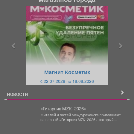
П
С
р
л
е
е
д
д
ы
у
д
ю
у
щ
щ
и
Магнит Косметик
и
й
c 22.07.2026 по 18.08.2026
й
НОВОСТИ
«Гитарник MZK- 2026»
Жителей и гостей Междуреченска приглашают
на первый «Гитарник MZK- 2026», который
пройдет в городском парке...