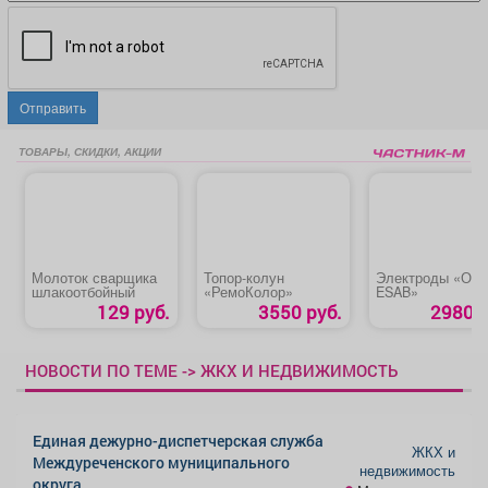
Отправить
ТОВАРЫ, СКИДКИ, АКЦИИ
Молоток сварщика
Топор-колун
Электроды «ОК-
шлакоотбойный
«РемоКолор»
ESAB»
129 руб.
3550 руб.
2980 р
НОВОСТИ ПО ТЕМЕ -> ЖКХ И НЕДВИЖИМОСТЬ
Единая дежурно-диспетчерская служба
ЖКХ и
Междуреченского муниципального
недвижимость
округа