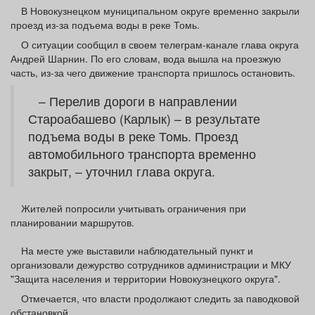
Афиша
Обучение
Проекты
В Новокузнецком муниципальном округе временно закрыли
проезд из-за подъема воды в реке Томь.
О ситуации сообщил в своем телеграм-канале глава округа
Андрей Шарнин. По его словам, вода вышла на проезжую
часть, из-за чего движение транспорта пришлось остановить.
Товары
Поздравления
Погода
– Перелив дороги в направлении
Староабашево (Карлык) – в результате
подъема воды в реке Томь. Проезд
автомобильного транспорта временно
ТВ программа
Я - пенсионер
закрыт, – уточнил глава округа.
Жителей попросили учитывать ограничения при
планировании маршрутов.
На месте уже выставили наблюдательный пункт и
организовали дежурство сотрудников администрации и МКУ
"Защита населения и территории Новокузнецкого округа".
Отмечается, что власти продолжают следить за паводковой
обстановкой.