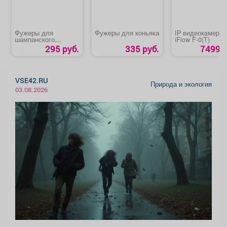
Фужеры для
Фужеры для коньяка
IP видеокaмepa
шампанского
iFlow F-0(T)
«КЛАССИК»
295 руб.
335 руб.
7499 р
VSE42.RU
Природа и экология
03.08.2026