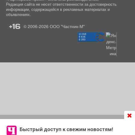
Редакция сайта не несет ответственности за достоверность
информации, содержащейся в рекламных материалах и
объявлениях.
+16
© 2006-2026
ООО "Частник-М"
Продолжая использовать сайт
chastnik-m.ru
, Вы даете
согласие на обработку файлов cookie, которые
Быстрый доступ к свежим новостям!
обеспечивают корректную работу сайта и сбора