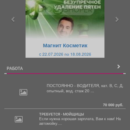
е
е
д
д
ы
у
д
ю
у
щ
щ
и
Магнит Косметик
и
й
c 22.07.2026 по 18.08.2026
й
РАБОТА
ПОСТОЯННО - ВОДИТЕЛЯ, кат.
В, С, Д,
опытный, вод. стаж 20 ...
70 000 руб.
ТРЕБУЕТСЯ - МОЙЩИЦЫ
Если нужна хорошая зарплата, Вам к нам! На
автомойку....