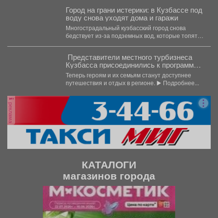
Город на грани истерики: в Кузбассе под
воду снова уходят дома и гаражи
Многострадальный кузбасский город снова
бедствует из-за подземных вод, которые топят
подвалы и уже проникают в...
Представители местного турбизнеса
Кузбасса присоединились к программе
поддержки участников СВО и их
Теперь героям и их семьям станут доступнее
близкихне.
путешествия и отдых в регионе. ▶️ Подробнее...
реклама
КАТАЛОГИ
магазинов города
П
С
р
л