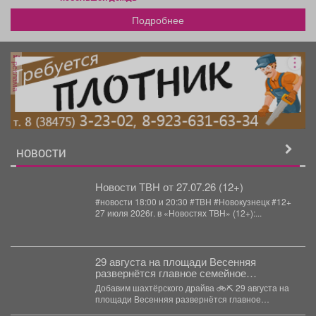
Подробнее
реклама
НОВОСТИ
Новости ТВН от 27.07.26 (12+)
#новости 18:00 и 20:30 #ТВН #Новокузнецк #12+
27 июля 2026г. в «Новостях ТВН» (12+):...
29 августа на площади Весенняя
развернётся главное семейное
соревнование этого лета - городской
Добавим шахтёрского драйва 🚲⛏ 29 августа на
конкурс «Шахтёрский видномобиль».
площади Весенняя развернётся главное
семейное соревнование этого...