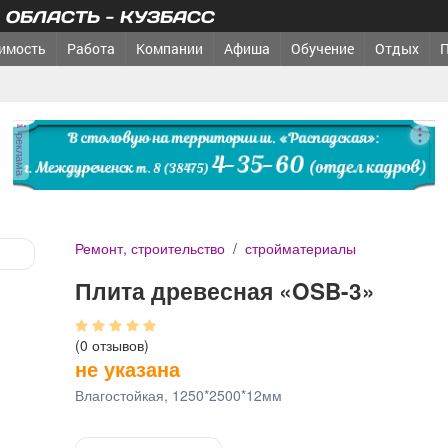
ОБЛАСТЬ - КУЗБАСС
имость
Работа
Компании
Афиша
Обучение
Отдых
реклама
Ремонт, строительство
/
стройматериалы
Плита древесная «OSB-3»
(0 отзывов)
не указана
Влагостойкая, 1250*2500*12мм