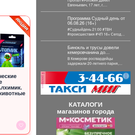
Евгеньевич, 17 лет, г.
#Новокузнецк. С 3 августа 2026
года его...
Программа Судный день от
06.08.26 (16+)
#Судныйдень 21:00 #ТВН
#происшествия #ЧП 16+ Сегодня
в программе "Судный день": 🚨
Профилактическое...
Бинокль и трусы довели
кемеровчанина до
уголовного дела
В Кемерове росгвардейцы
задержали 20-летнего парня,
который пытался вынести из
гипермаркета необычный
ческие
реклама
комплектвещей. В...
е
Алхимик.
животные
КАТАЛОГИ
магазинов города
П
С
р
л