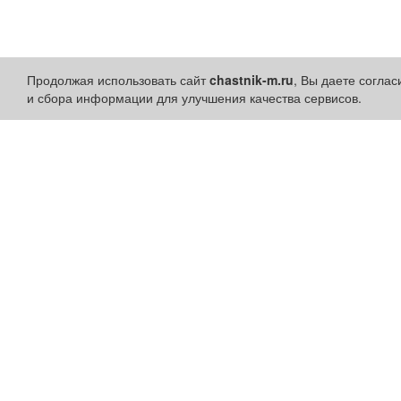
Продолжая использовать сайт
chastnik-m.ru
, Вы даете согла
и сбора информации для улучшения качества сервисов.
Разделы сайта:
Быстрые ссылки:
Объявления
Установить приложени
Новости
Личный кабинет
Компании