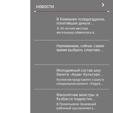
НОВОСТИ
В Кемерове псевдогадалка,
похитившая деньги
пенсионерки во время
📄 45-летняя местная
обряда снятия порчи,
жительница обвинялась в
отправилась в колонию-
совершении преступления,
поселение
предусмотренного ч. 2 ст. 158 УК
РФ...
Напоминаем, сейчас самое
время выбрать спортивную
школу для ребёнка.
Молодежный состав шоу-
балета «Аура» Культурно-
спортивного центра
Коллектив представлял страну в
металлургов победил в
специальном проекте «Радуга
международном конкурсе
над Витебском», где
«Славянский базар» в
соревновались творческие
Витебске.
Малолетние монстры: в
коллективы из России,...
Кузбассе подростки
избили, запихали в
В Прокопьевске Зенковский
багажник, и похитили 10-
районный суд назначил к
летнего ребенка
рассмотрению уголовное дело о