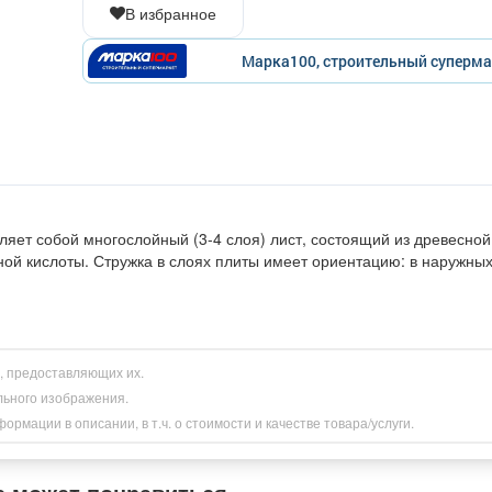
В избранное
Марка100, строительный суперма
ет собой многослойный (3-4 слоя) лист, состоящий из древесной 
ной кислоты. Стружка в слоях плиты имеет ориентацию: в наружны
и, предоставляющих их.
льного изображения.
рмации в описании, в т.ч. о стоимости и качестве товара/услуги.