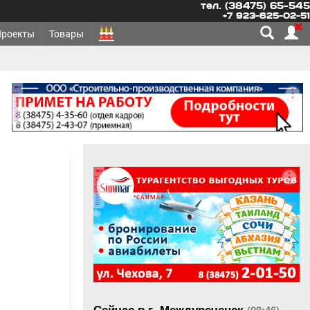
тел. (38475) 65-545
+7 923-625-02-51
Проекты
Товары
реклама
реклама
Сейчас в г. Междуреченск