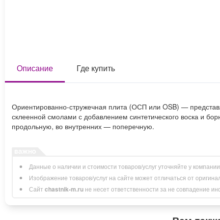
Описание
Где купить
Ориентированно-стружечная плита (ОСП или OSB) — представля
склеенной смолами с добавлением синтетического воска и бор
продольную, во внутренних — поперечную.
Данные о наличии и стоимости товаров/услуг уточняйте у компани
Изображение товаров/услуг на сайте может отличаться от оригина
Сайт
chastnik-m.ru
не несет ответственности за не совпадение инфо