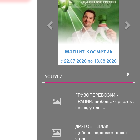
е
е
д
д
ы
у
д
ю
у
щ
щ
и
Магнит Косметик
и
й
c 22.07.2026 по 18.08.2026
й
УСЛУГИ
ГРУЗОПЕРЕВОЗКИ -
ГРАВИЙ, щебень,
чернозем,
песок, уголь, ...
ДРУГОЕ - ШЛАК,
щебень,
чернозем, песок,
уголь, ...