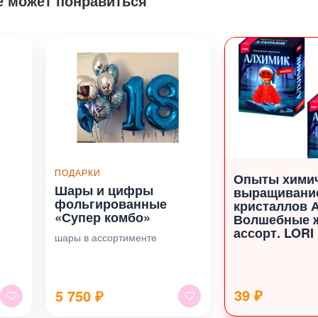
е может понравиться
ПОДАРКИ
Опыты хими
Шары и цифры
выращивани
фольгированные
кристаллов 
«Супер комбо»
Волшебные 
ассорт. LORI
шары в ассортименте
39 ₽
5 750
₽