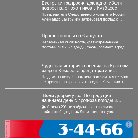
Бастрыкин запросил доклад о гибели
подростка от охотников в Кузбассе
Председатель Следственного комитета России
Александр Бастрыкин затребовал доклад о
результатах расследования уголовного дела по
факту...
Прогноз погоды на 6 августа
Переменная облачность, кратковременные,
местами сильные дожди, грозы, возможен град.
Утром туманы. Ветер юго-западный 4-9 м/с,...
Чудесная история спасения: на Красном
озере в Кемерове предотвратили
трагедию
На днях на популярном кемеровском пляже едва
не произошла кровавая трагедия. К счастью, там
отдыхала...
Всем доброе утро! По традиции
начинаем день с прогноза погоды и
щепотки народной мудрости
🌦 Утром +20°-не забудьте зонт: возможен
небольшой дождь; ☁️ Днём температура
поднимется до +24°,...
реклама