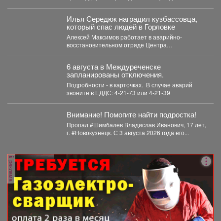
культурных инициатив. Мероприятие посетили
около 6...
Илья Середюк наградил кузбассовца,
который спас людей в Горловке
Алексей Максимов работает в аварийно-
восстановительном отряде Центра
оперативного контроля жилищно-коммунального
и дорожного комплекса Кузбасса с...
6 августа в Междуреченске
запланированы отключения.
Подробности - в карточках. ️ В случае аварий
звоните в ЕДДС: 4-21-73 или 4-21-39
Внимание! Помогите найти подростка!
Пропал #Шимбалев Владислав Иванович, 17 лет,
г. #Новокузнецк. С 3 августа 2026 года его...
реклама