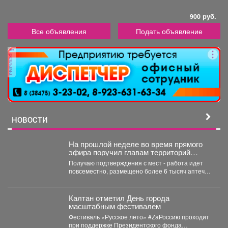
900 руб.
Все объявления
Подать объявление
реклама
НОВОСТИ
На прошлой неделе во время прямого
эфира поручил главам территорий
проверить готовность укрытий и
Получаю подтверждения с мест - работа идет
обеспечить общественные места
повсеместно, размещено более 6 тысяч аптечек
аптечками.
и обустроено...
Калтан отметил День города
масштабным фестивалем
Фестиваль «Русское лето» #ZaРоссию проходит
при поддержке Президентского фонда