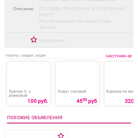
Афиша
Обучение
Проекты
Описание:
ВСЕ ВИДЫ РЕМОНТНЫХ И ОТДЕЛОЧНЫХ
РАБОТ.
Монтаж ламината без единого шва.
Звоните!
Товары
Поздравления
Погода
В избранное
ТОВАРЫ, СКИДКИ, АКЦИИ
ТВ программа
Я - пенсионер
Крючок 3- х
Хомут силовой
Коронка по мета
рожковый
50
100 руб.
45
руб
320 р
ПОХОЖИЕ ОБЪЯВЛЕНИЯ