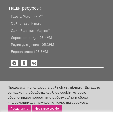
Наши ресурсы:
Газета "Частник-М"
Сайт chastnik-m.ru
Сайт "Частник. Маркет"
Дорожное радио 93.4FM
Радио для двоих 105.3FM
Европа плюс 103.3FM
Политика конфиденциальности
Продолжая использовать сайт
chastnik-m.ru
, Вы даете
согласие на обработку файлов cookie, которые
Публикации с пометкой «Реклама», «На правах рекламы»,
обеспечивают корректную работу сайта и сбора
«Партнёрский проект» оплачены рекламодателем.
информации для улучшения качества сервисов.
Редакция сайта не несет ответственности за достоверность
информации, содержащейся в рекламных материалах и
Что такое cookie
объявлениях.