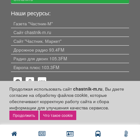
Наши ресурсы:
Газета "Частник-М"
Сайт chastnik-m.ru
Сайт "Частник. Маркет"
Дорожное радио 93.4FM
Радио для двоих 105.3FM
Европа плюс 103.3FM
Продолжая использовать сайт
chastnik-m.ru
, Вы даете
согласие на обработку файлов cookie, которые
обеспечивают корректную работу сайта и сбора
информации для улучшения качества сервисов.
Политика конфиденциальности
Что такое cookie
Публикации с пометкой «Реклама», «На правах рекламы»,
«Партнёрский проект» оплачены рекламодателем.
Редакция сайта не несет ответственности за достоверность
информации, содержащейся в рекламных материалах и