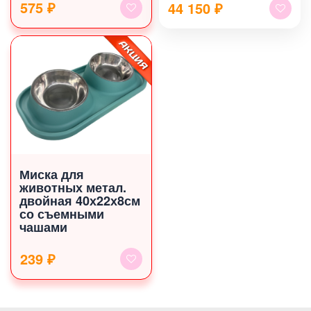
575 ₽
44 150
₽
Миска для
животных метал.
двойная 40х22х8см
со съемными
чашами
239 ₽