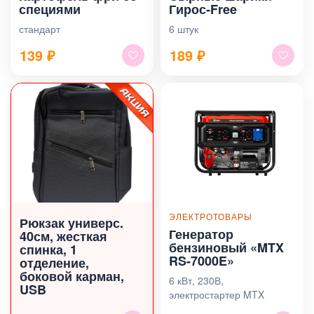
специями
Гирос‑Free
стандарт
6 штук
139
₽
189
₽
ЭЛЕКТРОТОВАРЫ
Рюкзак универс.
Генератор
40см, жесткая
бензиновый «MTX
спинка, 1
RS-7000E»
отделение,
боковой карман,
6 кВт, 230В,
USB
электростартер MTX