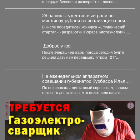
площади Весенняя развернётся главное
семейное соревнование этого...
29 наших студентов выиграли по
миллиону рублей на реализацию своих
проектов.
В числе победителей конкурса «Студенческий
стартап» - разработки в сфере биотехнологий,
медицины, цифровых технологий, новых...
Доброе утро!
После вчерашней жары погода сегодня будто
решила дать нам передышку: утром +21°,
небольшой дождь. Днём...
На еженедельном аппаратном
совещании губернатор Кузбасса Илья
Середюк заявил о стабилизации
По его словам, ажиотажный спрос спал, запасы
ситуации с топливом в регионе.
горючего достаточны, что позволило начать
отмену ограничений на...
реклама