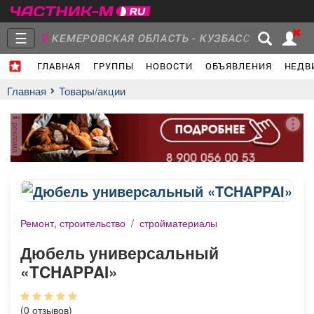
☰
КЕМЕРОВСКАЯ ОБЛАСТЬ - КУЗБАСС
ГЛАВНАЯ
ГРУППЫ
НОВОСТИ
ОБЪЯВЛЕНИЯ
НЕДВ
Главная
Группы
Новости
Главная
Товары/акции
реклама
Объявления
Недвижимость
Услуги
Ремонт, строительство
/
стройматериалы
Работа
Транспорт
Компании
Дюбель универсальный
«TCHAPPAI»
(0 отзывов)