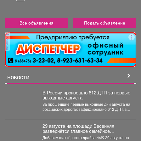
Все объявления
Подать объявление
реклама
НОВОСТИ
В России произошло 612 ДТП за первые
выходные августа
За прошедшие первые выходные дни августа на
российских дорогах зафиксировано 612 ДТП, в
которых погибли...
29 августа на площади Весенняя
развернётся главное семейное
соревнование этого лета - городской
Добавим шахтёрского драйва 🚲⛏ 29 августа на
конкурс «Шахтёрский видномобиль».