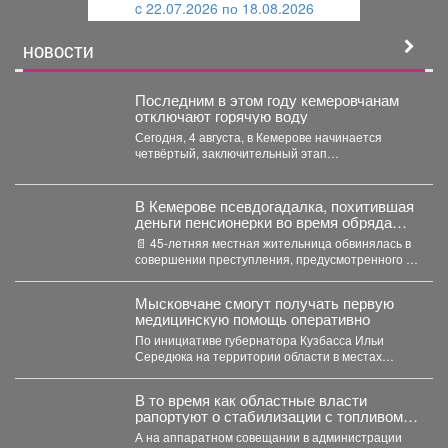
c 22.07.2026 по 18.08.2026
й
НОВОСТИ
Последним в этом году кемеровчанам
отключают горячую воду
Сегодня, 4 августа, в Кемерове начинается
четвёртый, заключительный этап
гидравлических испытаний тепловых сетей. Он
продлится...
В Кемерове псевдогадалка, похитившая
деньги пенсионерки во время обряда
снятия порчи, отправилась в колонию-
📄 45-летняя местная жительница обвинялась в
поселение
совершении преступления, предусмотренного ч.
2 ст. 158 УК РФ...
Мысковчане смогут получать первую
медицинскую помощь оперативно
По инициативе губернатора Кузбасса Ильи
Середюка на территории области в местах
массового скопления людей размещаются...
В то время как областные власти
рапортуют о стабилизации с топливом в
Кузбассе, пожарные предупреждают
А на аппаратном совещании в администрации
тех, кто перестраховался и набрал