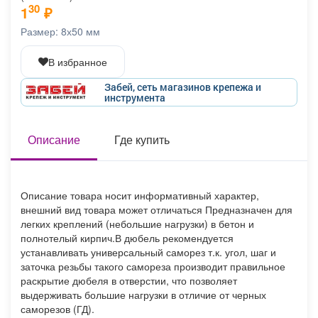
30
1
₽
Афиша
Обучение
Проекты
Размер: 8х50 мм
В избранное
Забей, сеть магазинов крепежа и
Товары
Поздравления
Погода
инструмента
Описание
Где купить
ТВ программа
Я - пенсионер
Описание товара носит информативный характер,
внешний вид товара может отличаться Предназначен для
легких креплений (небольшие нагрузки) в бетон и
полнотелый кирпич.В дюбель рекомендуется
устанавливать универсальный саморез т.к. угол, шаг и
заточка резьбы такого самореза производит правильное
раскрытие дюбеля в отверстии, что позволяет
выдерживать большие нагрузки в отличие от черных
саморезов (ГД).