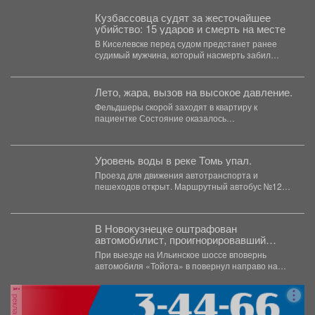
Кузбассовца судят за жесточайшее
убийство: 15 ударов и смерть на месте
В Киселевске перед судом предстанет ранее
судимый мужчина, который насмерть забил
прохожего прямо на улице....
Лето, жара, вызов на высокое давление.
Фельдшеры скорой заходят в квартиру к
пациентке Состояние оказалось
жизнеугрожающим. Тонометр. Измерение.
Результат -...
Уровень воды в реке Томь упал.
Проезд для движения автотранспорта и
пешеходов открыт. Маршрутный автобус №12
ходит по расписанию.
В Новокузнецке оштрафован
автомобилист, проигнорировавший
запрещающий сигнал светофора
При выезде на Ильинское шоссе вповернь
автомобиля «Тойота» в повернул направо на
красный свет. Сотрудники...
реклама