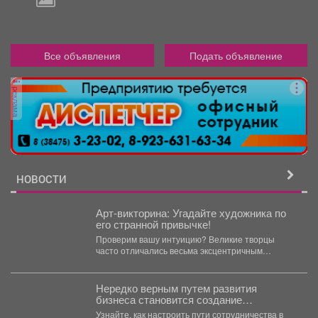
Все объявления
Подать объявление
реклама
НОВОСТИ
Арт-викторина: Угадайте художника по
его странной привычке!
Проверим вашу интуицию? Великие творцы
часто отличались весьма эксцентричным
поведением. Пишите в комментариях номер
правильного...
Нередко верным путем развития
бизнеса становится создание
совместных проектов, работа в команде
Узнайте, как настроить пути сотрудничества в