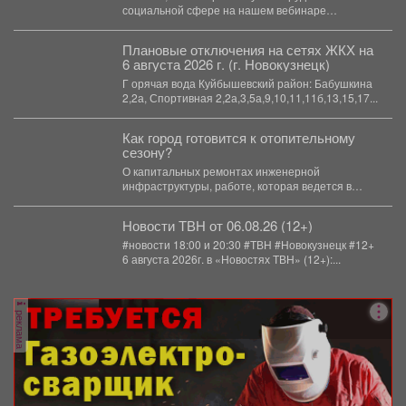
и даже полномасштабные объединения.
социальной сфере на нашем вебинаре
«Креативное партнёрство. Нестандартные
решения...
Плановые отключения на сетях ЖКХ на
6 августа 2026 г. (г. Новокузнецк)
Г орячая вода Куйбышевский район: Бабушкина
2,2а, Спортивная 2,2а,3,5а,9,10,11,11б,13,15,17...
Как город готовится к отопительному
сезону?
О капитальных ремонтах инженерной
инфраструктуры, работе, которая ведется в
жилом фонде и социальных учреждениях,
восстановлении...
Новости ТВН от 06.08.26 (12+)
#новости 18:00 и 20:30 #ТВН #Новокузнецк #12+
6 августа 2026г. в «Новостях ТВН» (12+):...
реклама