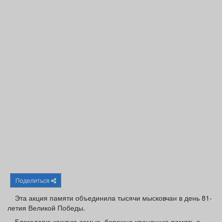
Афиша
Обучение
Проекты
Товары
Поздравления
Погода
ТВ программа
Я - пенсионер
Поделиться
Эта акция памяти объединила тысячи мысковчан в день 81-
летия Великой Победы.
Благодарю каждую семью, бережно хранящую память о