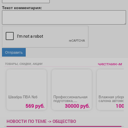
Текст комментария:
Отправить
ТОВАРЫ, СКИДКИ, АКЦИИ
Швабра ПВА №6
Профессиональная
Влажная уборка
подготовка,
салона автомоб
переподготовка,
569 руб.
30000 руб.
100 р
повышение
квалификации
«Машинист
автогрейдера»
НОВОСТИ ПО ТЕМЕ -> ОБЩЕСТВО