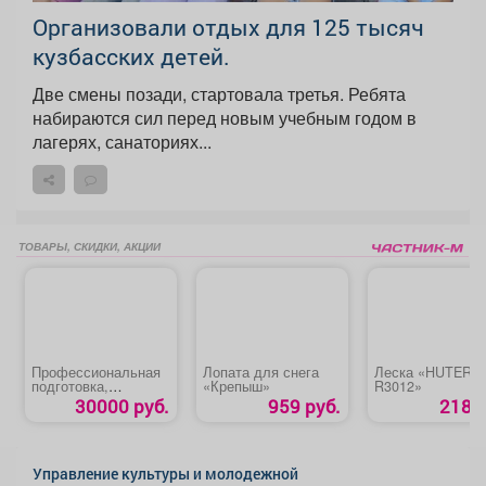
Организовали отдых для 125 тысяч
кузбасских детей.
Две смены позади, стартовала третья. Ребята
набираются сил перед новым учебным годом в
лагерях, санаториях...
ТОВАРЫ, СКИДКИ, АКЦИИ
Профессиональная
Лопата для снега
Леска «HUTER
подготовка,
«Крепыш»
R3012»
переподготовка,
30000 руб.
959 руб.
218 р
повышение
квалификации
«Машинист
экскаватора»
Управление культуры и молодежной