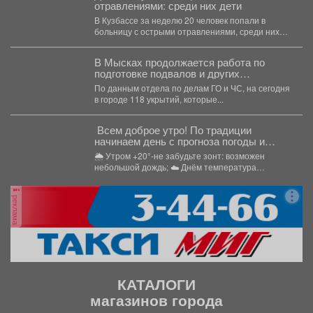
отравлениями: среди них дети
В Кузбассе за неделю 20 человек попали в
больницу с острыми отравлениями, среди них
четверо...
В Мысках продолжается работа по
подготовке подвалов и других
заглубленных помещений для укрытия
По данным отдела по делам ГО и ЧС, на сегодня
населения на случай возникновения
в городе 118 укрытий, которые...
чрезвычайных ситуаций
Всем доброе утро! По традиции
начинаем день с прогноза погоды и
щепотки народной мудрости
🌦 Утром +20°-не забудьте зонт: возможен
небольшой дождь; ☁️ Днём температура
поднимется до +24°,...
реклама
КАТАЛОГИ
магазинов города