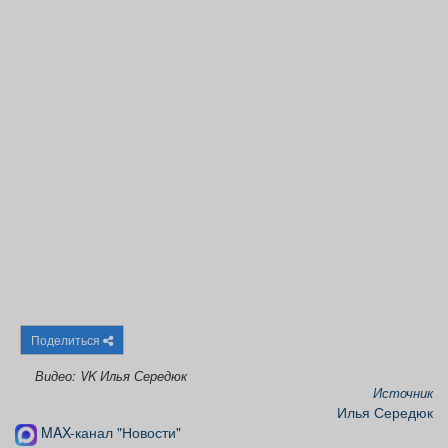
Афиша
Обучение
Проекты
Товары
Поздравления
Погода
ТВ программа
Я - пенсионер
Поделиться
Видео: VK Илья Середюк
Источник
Илья Середюк
MAX-канал "Новости"