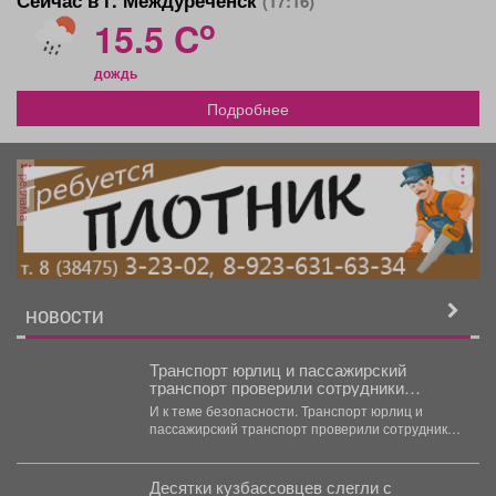
(17:16)
o
15.5 C
дождь
Подробнее
реклама
НОВОСТИ
Транспорт юрлиц и пассажирский
транспорт проверили сотрудники
технического надзора
И к теме безопасности. Транспорт юрлиц и
пассажирский транспорт проверили сотрудники
технического надзора совместно с...
Десятки кузбассовцев слегли с