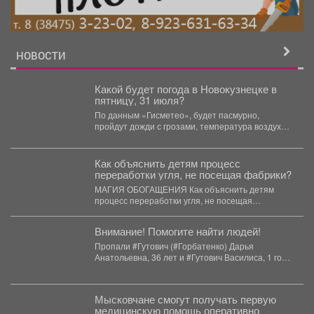
НОВОСТИ
Какой будет погода в Новокузнецке в
пятницу, 31 июля?
По данным «Гисметео», будет пасмурно,
пройдут дожди с грозами, температура воздуха
...
Как объяснить детям процесс
переработки угля, не посещая фабрики?
МАГИЯ ОБОГАЩЕНИЯ Как объяснить детям
процесс переработки угля, не посещая
фабрики? Устроить наглядные опыты!...
Внимание! Помогите найти людей!
Пропали #Гутович (#Горбатенко) Дарья
Анатольевна, 36 лет и #Гутович Василиса, 1 год,
г. #Ленинск-Кузнецкий, #Кемеровская...
Мысковчане смогут получать первую
медицинскую помощь оперативно