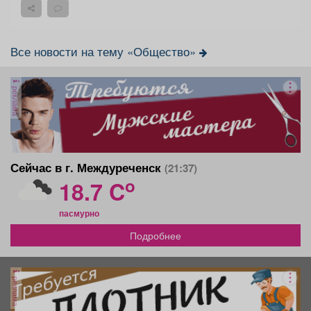
Все новости на тему «Общество»
реклама
Сейчас в г. Междуреченск
(21:37)
o
18.7 C
пасмурно
Подробнее
реклама