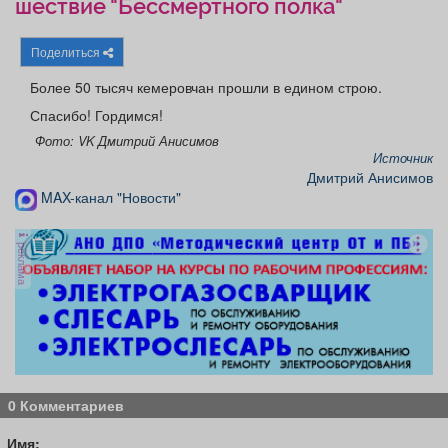
шествие "Бессмертного полка"
Афиша
Обучение
Проекты
Поделиться
Более 50 тысяч кемеровчан прошли в едином строю.
Спасибо! Гордимся!
Товары
Поздравления
Погода
Фото: VK Дмитрий Анисимов
Источник
Дмитрий Анисимов
MAX-канал "Новости"
ТВ программа
Я - пенсионер
реклама
0 Комментариев
Имя: