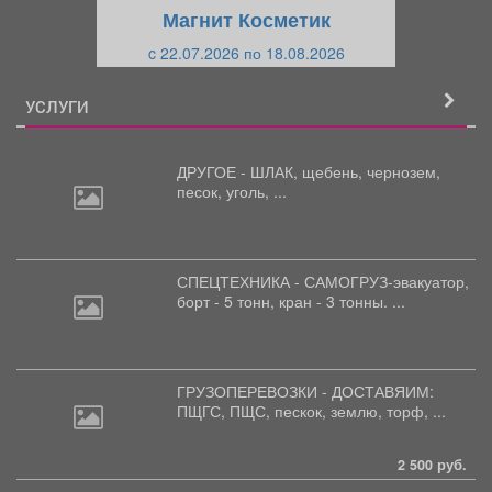
щ
и
Магнит Косметик
и
й
c 22.07.2026 по 18.08.2026
й
УСЛУГИ
ДРУГОЕ - ШЛАК, щебень,
чернозем,
песок, уголь, ...
СПЕЦТЕХНИКА - САМОГРУЗ-эвакуатор,
борт
- 5 тонн, кран - 3 тонны. ...
ГРУЗОПЕРЕВОЗКИ - ДОСТАВЯИМ:
ПЩГС,
ПЩС, пескок, землю, торф, ...
2 500 руб.