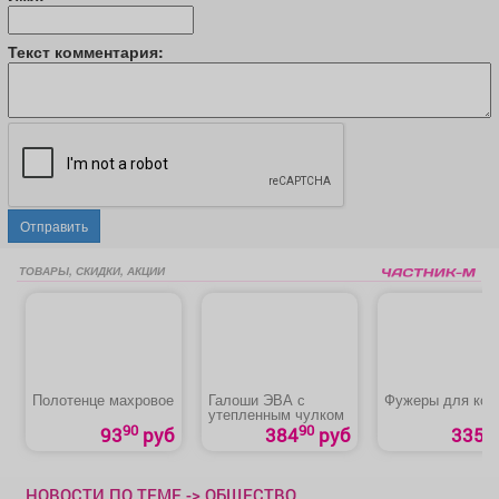
Текст комментария:
Отправить
ТОВАРЫ, СКИДКИ, АКЦИИ
Полотенце махровое
Галоши ЭВА с
Фужеры для кон
утепленным чулком
90
90
93
руб
384
руб
335 р
НОВОСТИ ПО ТЕМЕ -> ОБЩЕСТВО