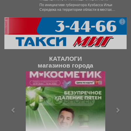
По инициативе губернатора Кузбасса Ильи
Середюка на территории области в местах
массового скопления людей размещаются...
реклама
КАТАЛОГИ
магазинов города
П
С
р
л
е
е
д
д
ы
у
д
ю
у
щ