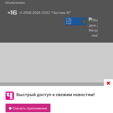
объявлениях.
+16
© 2006-2026
ООО "Частник-М"
Продолжая использовать сайт
chastnik-m.ru
, Вы даете
согласие на обработку файлов cookie, которые
Быстрый доступ к свежим новостям!
обеспечивают корректную работу сайта и сбора
информации для улучшения качества сервисов.
Скачать приложение
Что такое cookie