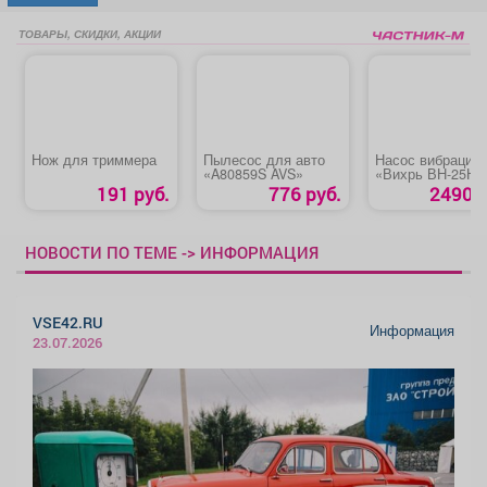
ТОВАРЫ, СКИДКИ, АКЦИИ
Нож для триммера
Пылесос для авто
Насос вибрацио
«A80859S AVS»
«Вихрь ВН-25Н»
191 руб.
776 руб.
2490 р
НОВОСТИ ПО ТЕМЕ -> ИНФОРМАЦИЯ
VSE42.RU
Информация
23.07.2026