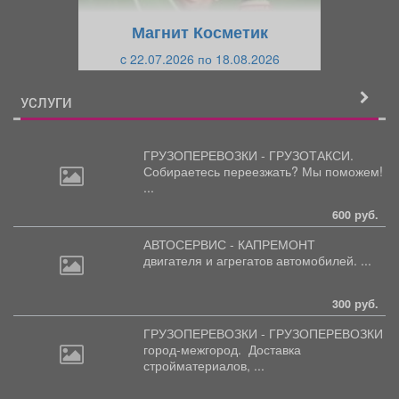
щ
и
Магнит Косметик
и
й
c 22.07.2026 по 18.08.2026
й
УСЛУГИ
ГРУЗОПЕРЕВОЗКИ - ГРУЗОТАКСИ.
Собираетесь
переезжать? Мы поможем!
...
600 руб.
АВТОСЕРВИС - КАПРЕМОНТ
двигателя
и агрегатов автомобилей. ...
300 руб.
ГРУЗОПЕРЕВОЗКИ - ГРУЗОПЕРЕВОЗКИ
город-межгород.
Доставка
стройматериалов, ...