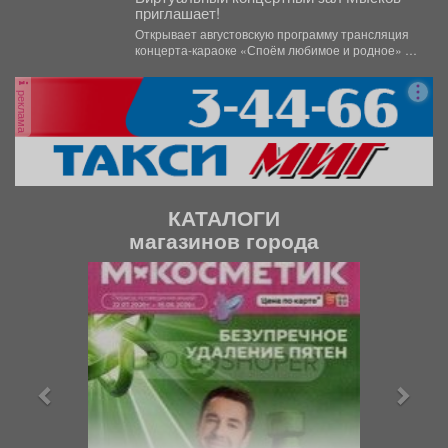
приглашает!
Открывает августовскую программу трансляция
концерта-караоке «Споём любимое и родное» -
знаковые хиты отечественной киномузыки и...
реклама
КАТАЛОГИ
магазинов города
П
С
р
л
е
е
д
д
ы
у
д
ю
у
щ