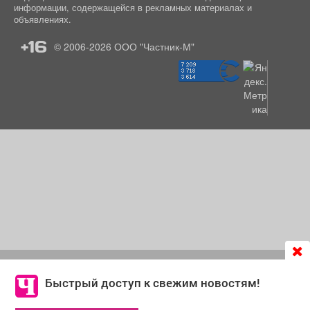
информации, содержащейся в рекламных материалах и
объявлениях.
+16
© 2006-2026
ООО "Частник-М"
Продолжая использовать сайт
chastnik-m.ru
, Вы даете
согласие на обработку файлов cookie, которые
Быстрый доступ к свежим новостям!
обеспечивают корректную работу сайта и сбора
информации для улучшения качества сервисов.