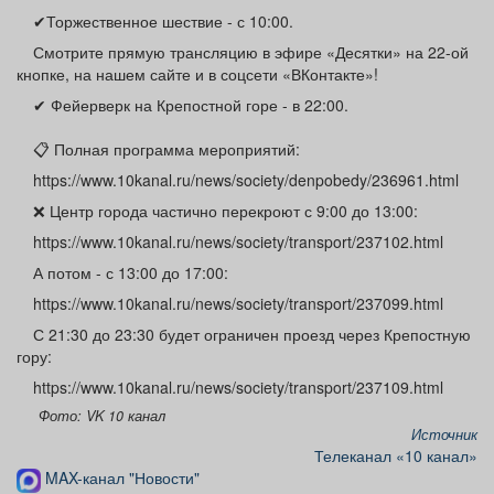
Афиша
Обучение
Проекты
✔Торжественное шествие - с 10:00.
Смотрите прямую трансляцию в эфире «Десятки» на 22-ой
кнопке, на нашем сайте и в соцсети «ВКонтакте»!
✔ Фейерверк на Крепостной горе - в 22:00.
Товары
Поздравления
Погода
📋 Полная программа мероприятий:
https://www.10kanal.ru/news/society/denpobedy/236961.html
❌ Центр города частично перекроют с 9:00 до 13:00:
https://www.10kanal.ru/news/society/transport/237102.html
ТВ программа
Я - пенсионер
А потом - с 13:00 до 17:00:
https://www.10kanal.ru/news/society/transport/237099.html
С 21:30 до 23:30 будет ограничен проезд через Крепостную
гору:
https://www.10kanal.ru/news/society/transport/237109.html
Фото: VK 10 канал
Источник
Телеканал «10 канал»
MAX-канал "Новости"