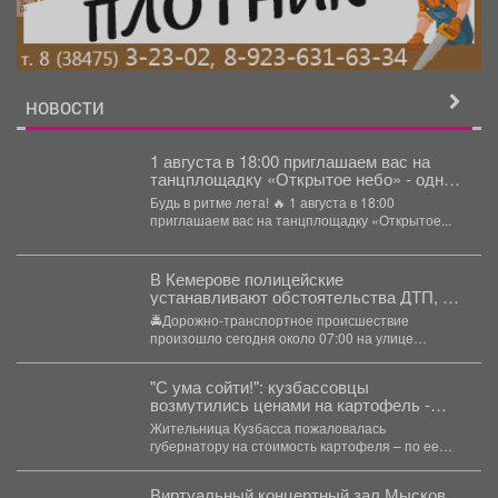
НОВОСТИ
1 августа в 18:00 приглашаем вас на
танцплощадку «Открытое небо» - одно
из самых атмосферных событий этого
Будь в ритме лета! 🔥 1 августа в 18:00
лета!
приглашаем вас на танцплощадку «Открытое...
В Кемерове полицейские
устанавливают обстоятельства ДТП, в
котором погиб несовершеннолетний
🚔Дорожно-транспортное происшествие
водитель кроссового мотоцикла
произошло сегодня около 07:00 на улице
Радищева в Кемерове. На место
незамедлительно прибыли...
"С ума сойти!": кузбассовцы
возмутились ценами на картофель -
власти ответили
Жительница Кузбасса пожаловалась
губернатору на стоимость картофеля – по ее
словам, в регионе он продается...
Виртуальный концертный зал Мысков