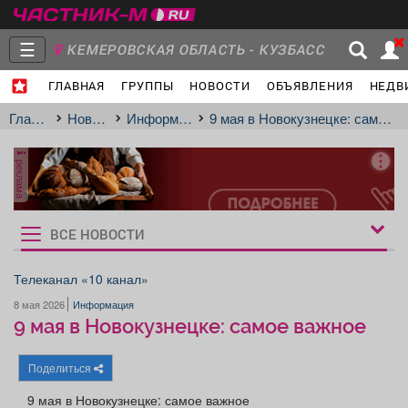
☰
КЕМЕРОВСКАЯ ОБЛАСТЬ - КУЗБАСС
ГЛАВНАЯ
ГРУППЫ
НОВОСТИ
ОБЪЯВЛЕНИЯ
НЕДВ
Главная
Группы
Новости
Главная
Новости
Информация
9 мая в Новокузнецке: самое важное
реклама
Объявления
Недвижимость
Услуги
ВСЕ НОВОСТИ
Рукбрики
новостей
Телеканал «10 канал»
8 мая 2026
Информация
Работа
Транспорт
Компании
9 мая в Новокузнецке: самое важное
Поделиться
9 мая в Новокузнецке: самое важное